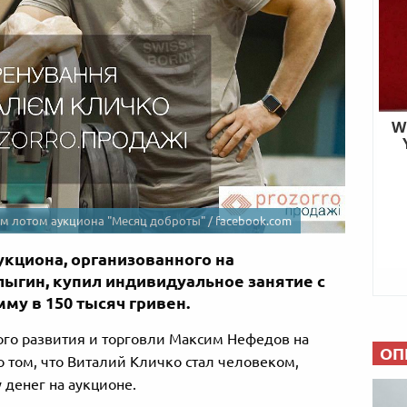
м лотом аукциона "Месяц доброты" / facebook.com
укциона, организованного на
лыгин, купил индивидуальное занятие с
му в 150 тысяч гривен.
го развития и торговли Максим Нефедов на
ОП
о том, что Виталий Кличко стал человеком,
денег на аукционе.