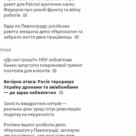
ракет для Patriot критично мало:
Федоров про реалії фронту та війну
роботів
Удар по Павлограду: російська
ракета знищила депо «Укрпошти» та
забрала життя двох працівниць
ЕРПНЯ
«Де мої гроші?»: НБУ зобов'язав
банки запустити покроковий трекінг
платежів для клієнтів
Вечірня атака: Росія тероризує
Україну дронами та авіабомбами
— де зараз небезпечно
Замість квадратних метрів —
реальна ціна: уряд готує революцію
податку на нерухомість
Росіяни вщент розбили депо
«Укрпошти» у Павлограді: загинули
дві працівниці, але логістику вже