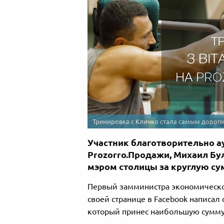
Тренировка с Кличко стала самым дороги
Участник благотворительно а
Prozorro.Продажи, Михаил Бу
мэром столицы за круглую сум
Первый замминистра экономическо
своей странице в Facebook написал 
который принес наибольшую сумму 