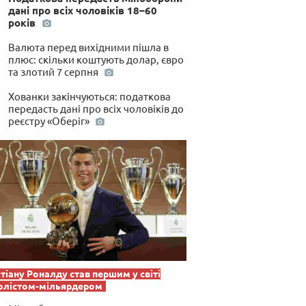
дані про всіх чоловіків 18–60
років
Валюта перед вихідними пішла в
плюс: скільки коштують долар, євро
та злотий 7 серпня
Хованки закінчуються: податкова
передасть дані про всіх чоловіків до
реєстру «Оберіг»
тіану Роналду став першим у світі
олістом-мільярдером