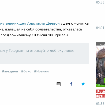
Від пацанки до панянки
Топ-модель
05:58
внутренних дел Анастасий Деевой
ушел с молотка
04:01
а, взявшая на себя обязательства, отказалась
, предложившему 10 тысяч 100 гривен.
нал у Telegram та отримуйте добірку лише
аукцион
бокс
Новини
Росі
журна
03:58