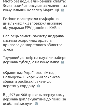
Місто без води, а чиновники сплять:
Зеленський анонсував звільнення за
комунальний колапс у Марганці
Росіяни влаштували «сафарі» на
цивільних: як Запоріжжя виживає
під ударами FPV-дронів та КАБів
Папірець замість захисту: як дірява
система охоронних ордерів
призвела до жорстокого вбивства
жінки
Трудовий договір на паузі: чи забере
держава субсидію на комуналку
«Краще над Україною, ніж над
Польщею»: Сікорський закликав
збивати російські ракети до
перетину кордону
Від 597 до 908 гривень зверху: кому
держава доплачуватиме до пенсії за
особливі заслуги