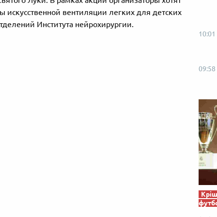
вятого Луки. В рамках акции организаторы хотят
ты искусственной вентиляции легких для детских
тделений Института нейрохирургии.
10:01
09:58
Кріш
футб