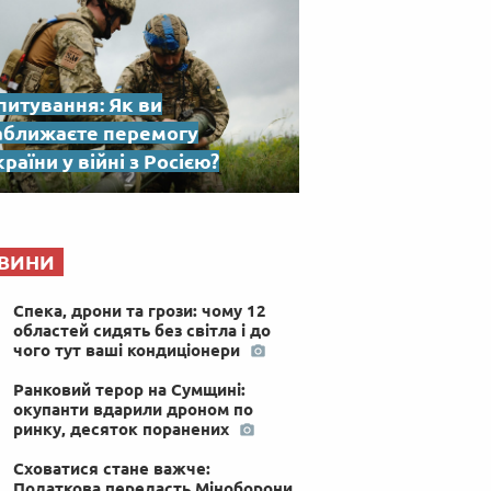
питування: Як ви
аближаєте перемогу
раїни у війні з Росією?
ВИНИ
Спека, дрони та грози: чому 12
областей сидять без світла і до
чого тут ваші кондиціонери
Ранковий терор на Сумщині:
окупанти вдарили дроном по
ринку, десяток поранених
Сховатися стане важче:
Податкова передасть Міноборони