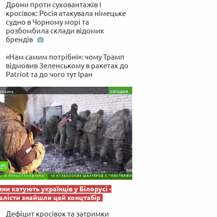
 по-українськи
Дрони проти суховантажів і
кросівок: Росія атакувала німецьке
судно в Чорному морі та
розбомбила склади відомих
брендів
«Нам самим потрібні»: чому Трамп
відмовив Зеленському в ракетах до
Patriot та до чого тут Іран
яни катують українців у Білорусі -
лісти знайшли цей концтабір
Дефіцит кросівок та затримки