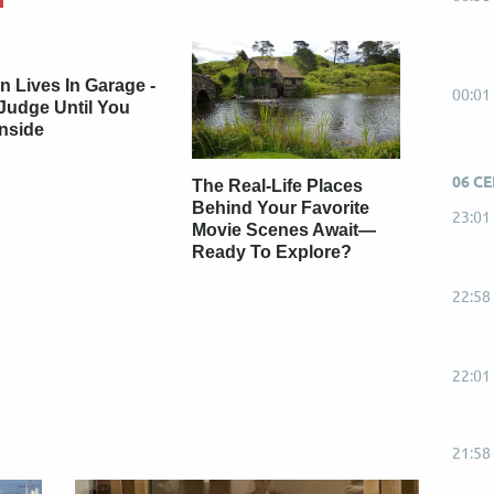
 Lives In Garage -
00:01
Judge Until You
Inside
06 С
The Real-Life Places
Behind Your Favorite
23:01
Movie Scenes Await—
Ready To Explore?
22:58
22:01
21:58