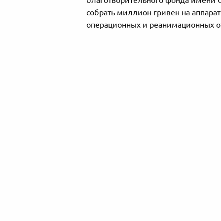
благотворительного фонда имени С
собрать миллион гривен на аппара
операционных и реанимационных о