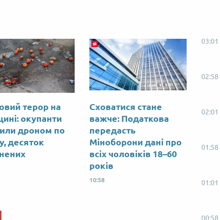
03:01
02:58
овий терор на
Сховатися стане
02:01
ині: окупанти
важче: Податкова
или дроном по
передасть
у, десяток
Міноборони дані про
01:58
нених
всіх чоловіків 18–60
років
10:58
01:01
00:58