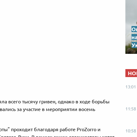
О
н
Ук
НО
13:01
яла всего тысячу гривен, однако в ходе борьбы
11:58
овались за участие в мероприятии восемь
оты" проходит благодаря работе ProZorro и
10:58