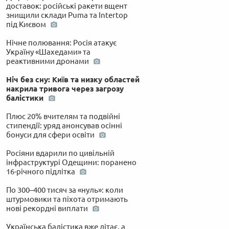
доставок: російські ракети вщент
знищили склади Puma та Intertop
під Києвом
Нічне полювання: Росія атакує
Україну «Шахедами» та
реактивними дронами
Ніч без сну: Київ та низку областей
накрила тривога через загрозу
балістики
Плюс 20% вчителям та подвійні
стипендії: уряд анонсував осінні
бонуси для сфери освіти
Росіяни вдарили по цивільній
інфраструктурі Одещини: поранено
16-річного підлітка
По 300–400 тисяч за «нуль»: коли
штурмовики та піхота отримають
нові рекордні виплати
Українська балістика вже літає, а