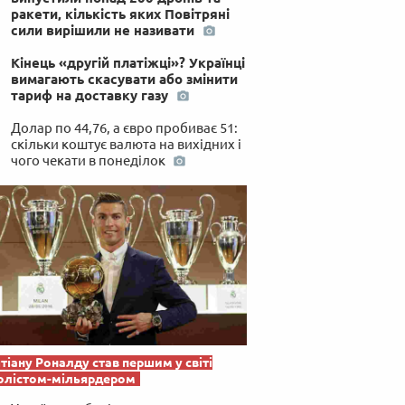
ракети, кількість яких Повітряні
сили вирішили не називати
Кінець «другій платіжці»? Українці
вимагають скасувати або змінити
тариф на доставку газу
Долар по 44,76, а євро пробиває 51:
скільки коштує валюта на вихідних і
чого чекати в понеділок
тіану Роналду став першим у світі
олістом-мільярдером