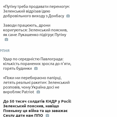
«Путіну треба продавати перемогу»:
Зеленський відрізав ідею
добровільного виходу з Донбасу
Заводи працюють, дрони
коригуються: Зеленський пояснив,
як саме Лукашенко підігрує Путіну
ЕРПНЯ
Удар по середмістю Павлограда:
кількість поранених зросла до п'яти,
горять будинки
«Поки ми перебираємо папірці,
летять реальні ракети»: Зеленський
розповів, чому Україна досі не
виробляє Patriot
До 50 тисяч солдатів КНДР у Росії:
Зеленський пояснив, навіщо
Пхеньяну ця війна та що заважає
Сеулу дати нам ППО