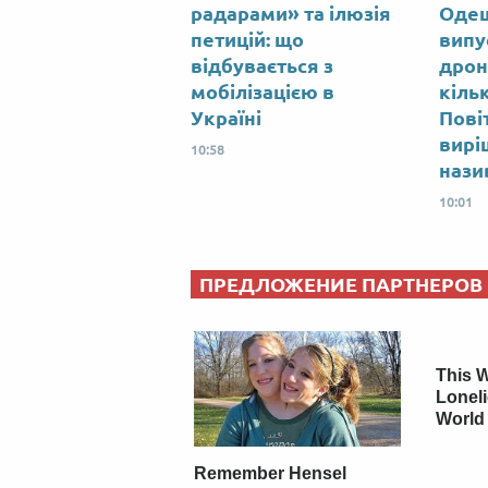
радарами» та ілюзія
Одещ
петицій: що
випу
відбувається з
дрон
мобілізацією в
кіль
Україні
Пові
вирі
10:58
нази
10:01
ПРЕДЛОЖЕНИЕ ПАРТНЕРОВ
This 
Loneli
World 
Remember Hensel