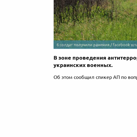
6 солдат получили ранения / facebook шт
В зоне проведения антитерро
украинских военных.
Об этом сообщил спикер АП по воп