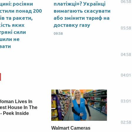
06:58
ині: росіяни
платіжці»? Українці
стили понад 200
вимагають скасувати
ів та ракети,
або змінити тариф на
кість яких
доставку газу
05:58
тряні сили
09:58
шили не
вати
04:58
04:01
03:01
Woman Lives In
est House In The
- Peek Inside
02:58
Walmart Cameras