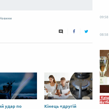
09:58
Новини
08:58
Кріш
футб
ий удар по
Кінець «другій