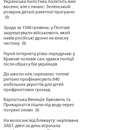
Українська балістика полетить вже
восени, але є нюанс: Зеленський
розкрив деталі ракетної програми
Зрада за 1500 гривень: у Полтаві
заарештували військового, який
навів російські дрони на власну
частину
Герой інтернету різко передумав: у
Кракові чоловік сам здався поліції
після образ у бік українців
До школи між сиренами: тилові
регіони профінансують 840
мобільних укриттів для дітей
прифронтових громад
Карпатська Венеція: Буковель та
Прикарпаття пішли під воду через
потужні зливи
На волосині від блекауту: окупована
ЗАЕС двічі за день втрачала