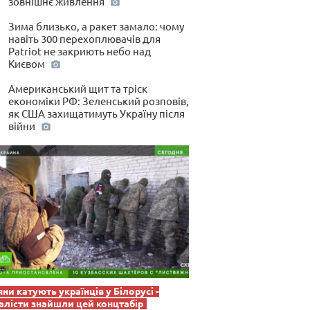
зовнішнє живлення
 по-українськи
Зима близько, а ракет замало: чому
навіть 300 перехоплювачів для
Patriot не закриють небо над
Києвом
Американський щит та тріск
економіки РФ: Зеленський розповів,
як США захищатимуть Україну після
війни
яни катують українців у Білорусі -
лісти знайшли цей концтабір