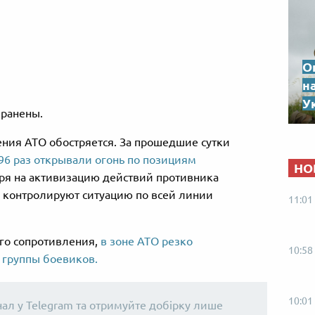
О
н
Ук
 ранены.
ения АТО обостряется. За прошедшие сутки
96 раз открывали огонь по позициям
НО
я на активизацию действий противника
 контролируют ситуацию по всей линии
11:01
о сопротивления,
в зоне АТО резко
10:58
 группы боевиков.
10:01
нал у Telegram та отримуйте добірку лише