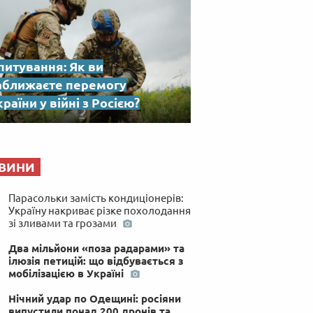
питування: Як ви
аближаєте перемогу
раїни у війні з Росією?
ВИНИ
Парасольки замість кондиціонерів:
Україну накриває різке похолодання
зі зливами та грозами
Два мільйони «поза радарами» та
ілюзія петицій: що відбувається з
мобілізацією в Україні
Нічний удар по Одещині: росіяни
випустили понад 200 дронів та