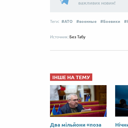
важливих новин!
АТО
военные
Боевики
Без Табу
ІНШЕ НА ТЕМУ
Два мільйони «поза
Нічн