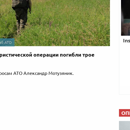
аб АТО
ристической операции погибли трое
росам АТО Александр Мотузяник.
ОП