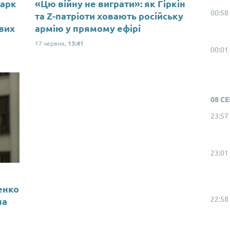
Марк
«Цю війну не виграти»: як Гіркін
00:58
ю
та Z-патріоти ховають російську
ових
армію у прямому ефірі
17 червня,
13:41
00:01
08 С
23:57
23:01
енко
22:58
на