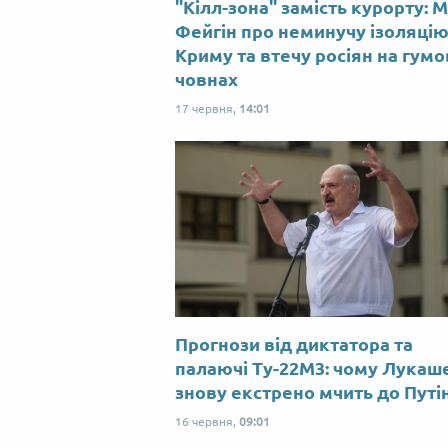
"Кілл-зона" замість курорту: 
Фейгін про неминучу ізоляці
Криму та втечу росіян на гум
човнах
17 червня,
14:01
Прогнози від диктатора та
палаючі Ту-22М3: чому Лукаш
знову екстрено мчить до Путі
16 червня,
09:01