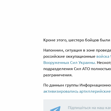
Кроме этого, шестеро бойцов были
Напомним, ситуация в зоне провед
российские оккупационные
войска 
Вооруженных Сил Украины.
Несмотр
подразделения Сил АТО полностью
разграничения.
По данным группы Информационног
активизировались артиллерийские
Підпишіться на наш ка