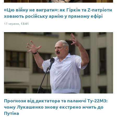
«Цю війну не виграти»: як Гіркін та Z-патріоти
ховають російську армію у прямому ефірі
17 червня,
13:41
Прогнози від диктатора та палаючі Ту-22М3:
чому Лукашенко знову екстрено мчить до
Путіна