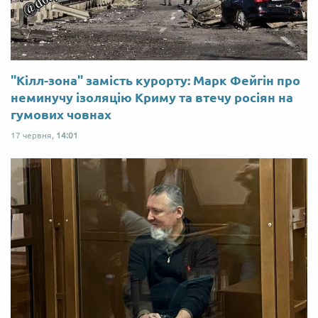
"Кілл-зона" замість курорту: Марк Фейгін про
неминучу ізоляцію Криму та втечу росіян на
гумових човнах
17 червня,
14:01