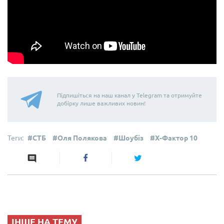
Підпишіться на наш канал у Telegram та отримуйте
добірку лише важливих новин!
СТБ
Оля Полякова
Шоубіз
Х-Фактор 10
ІНШЕ НА ТЕМУ