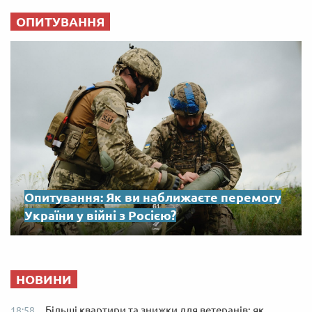
ОПИТУВАННЯ
Опитування: Як ви наближаєте перемогу
України у війні з Росією?
НОВИНИ
Більші квартири та знижки для ветеранів: як
18:58