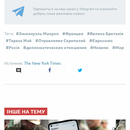
Підпишіться на наш канал у Telegram та отримуйте
добірку лише важливих новин!
Эммануэль Макрон
Франция
Велика Британія
Тереза Мэй
Отравление Скрипалей
Євросоюз
Росія
дипломатические отношения
Новини
Мир
The New York Times
ІНШЕ НА ТЕМУ