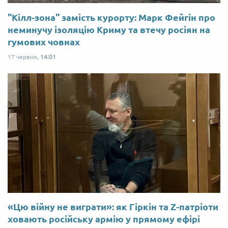
"Кілл-зона" замість курорту: Марк Фейгін про
неминучу ізоляцію Криму та втечу росіян на
гумових човнах
17 червня,
14:01
«Цю війну не виграти»: як Гіркін та Z-патріоти
ховають російську армію у прямому ефірі