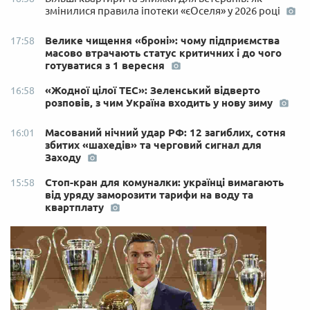
змінилися правила іпотеки «єОселя» у 2026 році
Велике чищення «броні»: чому підприємства
17:58
масово втрачають статус критичних і до чого
готуватися з 1 вересня
«Жодної цілої ТЕС»: Зеленський відверто
16:58
розповів, з чим Україна входить у нову зиму
Масований нічний удар РФ: 12 загиблих, сотня
16:01
збитих «шахедів» та черговий сигнал для
Заходу
Стоп-кран для комуналки: українці вимагають
15:58
від уряду заморозити тарифи на воду та
квартплату