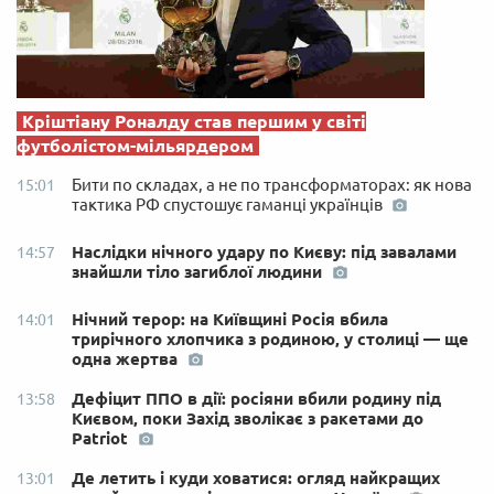
Кріштіану Роналду став першим у світі
футболістом-мільярдером
Бити по складах, а не по трансформаторах: як нова
15:01
тактика РФ спустошує гаманці українців
Наслідки нічного удару по Києву: під завалами
14:57
знайшли тіло загиблої людини
Нічний терор: на Київщині Росія вбила
14:01
трирічного хлопчика з родиною, у столиці — ще
одна жертва
Дефіцит ППО в дії: росіяни вбили родину під
13:58
Києвом, поки Захід зволікає з ракетами до
Patriot
Де летить і куди ховатися: огляд найкращих
13:01