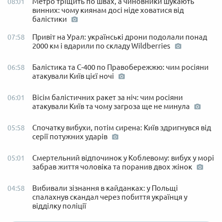
Метро тріщить по швах, а чиновники шукають
08:01
винних: чому киянам досі ніде ховатися від
балістики
Привіт на Урал: українські дрони подолали понад
07:58
2000 км і вдарили по складу Wildberries
Балістика та С-400 по Правобережжю: чим росіяни
06:58
атакували Київ цієї ночі
Вісім балістичних ракет за ніч: чим росіяни
06:01
атакували Київ та чому загроза ще не минула
Спочатку вибухи, потім сирена: Київ здригнувся від
05:58
серії потужних ударів
Смертельний відпочинок у Коблевому: вибух у морі
05:01
забрав життя чоловіка та поранив двох жінок
Вибивали зізнання в кайданках: у Польщі
04:58
спалахнув скандал через побиття українця у
відділку поліції