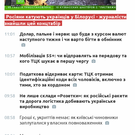
Росіяни катують українців у Білорусі - журналісти
знайшли цей концтабір
Долар, пальне і нерви: що буде з курсом валют
11:01
наступного тижня і чи варто бігти в обмінник
Мобілізація 55+: чи відправлять на передову та
10:57
кого ТЦК шукає в першу чергу
Податкова відкриває карти: ТЦК отримає
10:01
ідентифікаційні коди всіх чоловіків, включно з
тими, хто за кордоном
Не лише склади «Розетки»: як російські ракети
09:58
та дорога логістика добивають українське
виробництво
Гроші є, укриттів немає: як київські чиновники
08:58
заплуталися у власних повноваженнях