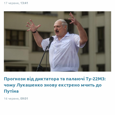
17 червня,
13:41
Прогнози від диктатора та палаючі Ту-22М3:
чому Лукашенко знову екстрено мчить до
Путіна
16 червня,
09:01