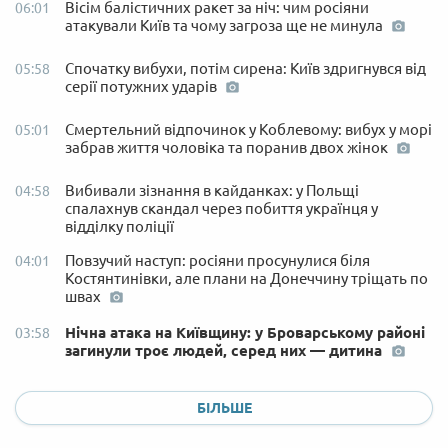
Вісім балістичних ракет за ніч: чим росіяни
06:01
атакували Київ та чому загроза ще не минула
Спочатку вибухи, потім сирена: Київ здригнувся від
05:58
серії потужних ударів
Смертельний відпочинок у Коблевому: вибух у морі
05:01
забрав життя чоловіка та поранив двох жінок
Вибивали зізнання в кайданках: у Польщі
04:58
спалахнув скандал через побиття українця у
відділку поліції
Повзучий наступ: росіяни просунулися біля
04:01
Костянтинівки, але плани на Донеччину тріщать по
швах
Нічна атака на Київщину: у Броварському районі
03:58
загинули троє людей, серед них — дитина
БІЛЬШЕ