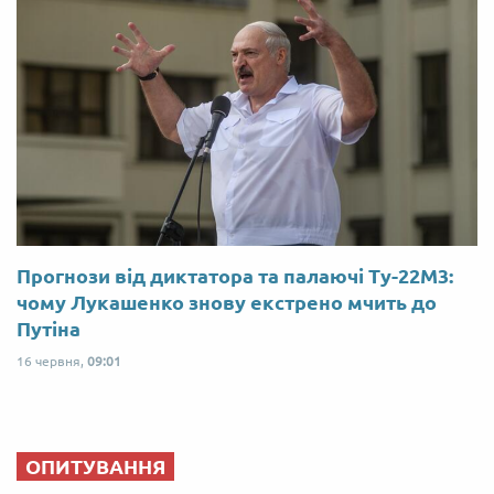
Прогнози від диктатора та палаючі Ту-22М3:
чому Лукашенко знову екстрено мчить до
Путіна
16 червня,
09:01
ОПИТУВАННЯ