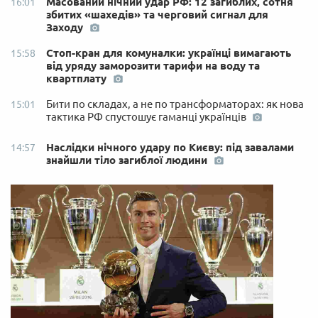
Масований нічний удар РФ: 12 загиблих, сотня
16:01
збитих «шахедів» та черговий сигнал для
Заходу
Стоп-кран для комуналки: українці вимагають
15:58
від уряду заморозити тарифи на воду та
квартплату
Бити по складах, а не по трансформаторах: як нова
15:01
тактика РФ спустошує гаманці українців
Наслідки нічного удару по Києву: під завалами
14:57
знайшли тіло загиблої людини