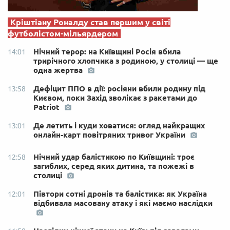
Кріштіану Роналду став першим у світі
футболістом-мільярдером
Нічний терор: на Київщині Росія вбила
14:01
трирічного хлопчика з родиною, у столиці — ще
одна жертва
Дефіцит ППО в дії: росіяни вбили родину під
13:58
Києвом, поки Захід зволікає з ракетами до
Patriot
Де летить і куди ховатися: огляд найкращих
13:01
онлайн-карт повітряних тривог України
Нічний удар балістикою по Київщині: троє
12:58
загиблих, серед яких дитина, та пожежі в
столиці
Півтори сотні дронів та балістика: як Україна
12:01
відбивала масовану атаку і які маємо наслідки