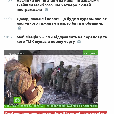
Наслідки нічної атаки на Київ: під завалами
11:58
знайшли загиблого, ще четверо людей
постраждали
Долар, пальне і нерви: що буде з курсом валют
11:01
наступного тижня і чи варто бігти в обмінник
Мобілізація 55+: чи відправлять на передову та
10:57
кого ТЦК шукає в першу чергу
Росіяни катують українців у Білорусі - журналісти