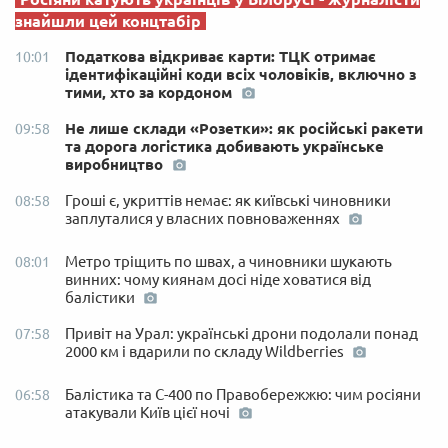
знайшли цей концтабір
Податкова відкриває карти: ТЦК отримає
10:01
ідентифікаційні коди всіх чоловіків, включно з
тими, хто за кордоном
Не лише склади «Розетки»: як російські ракети
09:58
та дорога логістика добивають українське
виробництво
Гроші є, укриттів немає: як київські чиновники
08:58
заплуталися у власних повноваженнях
Метро тріщить по швах, а чиновники шукають
08:01
винних: чому киянам досі ніде ховатися від
балістики
Привіт на Урал: українські дрони подолали понад
07:58
2000 км і вдарили по складу Wildberries
Балістика та С-400 по Правобережжю: чим росіяни
06:58
атакували Київ цієї ночі