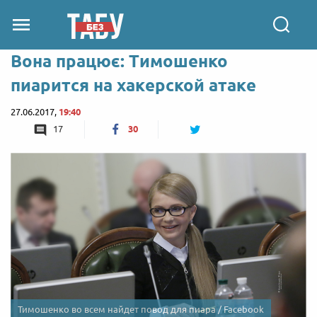
Вона працює: Тимошенко
пиарится на хакерской атаке
27.06.2017,
19:40
17
30
Тимошенко во всем найдет повод для пиара / Facebook