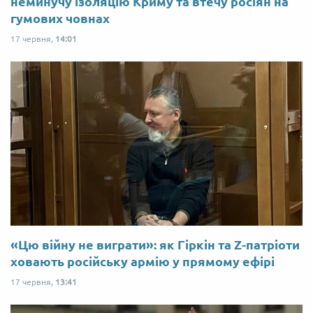
неминучу ізоляцію Криму та втечу росіян на
гумових човнах
17 червня,
14:01
«Цю війну не виграти»: як Гіркін та Z-патріоти
ховають російську армію у прямому ефірі
17 червня,
13:41