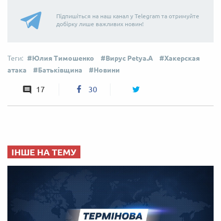
Підпишіться на наш канал у Telegram та отримуйте
добірку лише важливих новин!
Юлия Тимошенко
Вирус Petya.A
Хакерская
атака
Батьківщина
Новини
17
30
ІНШЕ НА ТЕМУ