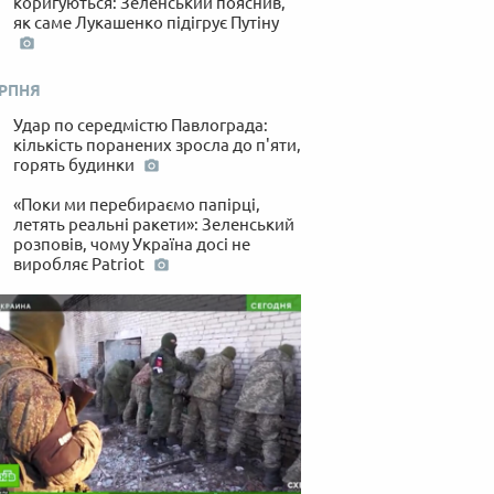
коригуються: Зеленський пояснив,
 по-українськи
як саме Лукашенко підігрує Путіну
ЕРПНЯ
Удар по середмістю Павлограда:
кількість поранених зросла до п'яти,
горять будинки
«Поки ми перебираємо папірці,
летять реальні ракети»: Зеленський
розповів, чому Україна досі не
виробляє Patriot