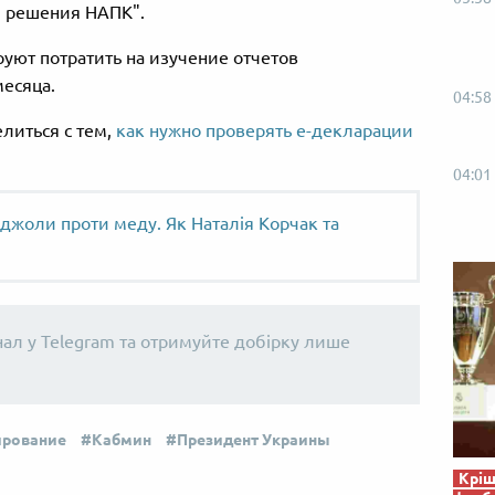
я решения НАПК".
уют потратить на изучение отчетов
есяца.
04:58
литься с тем,
как нужно проверять е-декларации
04:01
джоли проти меду. Як Наталія Корчак та
нал у Telegram та отримуйте добірку лише
ирование
Кабмин
Президент Украины
Кріш