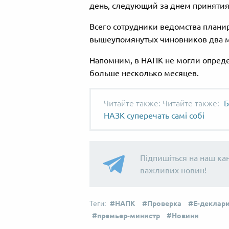
день, следующий за днем ​​приняти
Всего сотрудники ведомства планир
вышеупомянутых чиновников два м
Напомним, в НАПК не могли опреде
больше несколько месяцев.
Читайте также:
Б
НАЗК суперечать самі собі
Підпишіться на наш ка
важливих новин!
НАПК
Проверка
Е-деклар
премьер-министр
Новини