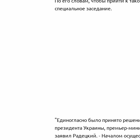
По его словам, чтобы прийти к так
специальное заседание.
"Е
диногласно было принято решени
президента Украины, премьер-мини
заявил Радецкий. - Началом осуще