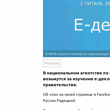
В НАПК решили проверить е-декларации 
Реклама
В национальном агентстве п
возьмутся за изучения е-дек
правительства.
Об этом на своей странице в Faceb
Руслан Радецкий.