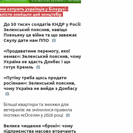
яни катують українців у Білорусі -
лісти знайшли цей концтабір
До 50 тисяч солдатів КНДР у Росії:
Зеленський пояснив, навіщо
Пхеньяну ця війна та що заважає
Сеулу дати нам ППО
«Продаватиме перемогу, якої
немає»: Зеленський пояснив, чому
Україна не здасть Донбас і що
готує Кремль
«Путіну треба щось продати
росіянам»: Зеленський пояснив,
чому Україна не вийде з Донбасу
Більші квартири та знижки для
ветеранів: як змінилися правила
іпотеки «єОселя» у 2026 році
Велике чищення «броні»: чому
підприємства масово втрачають