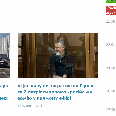
Росі
журна
22:58
22:01
21:58
Марк
«Цю війну не виграти»: як Гіркін
18:58
ю
та Z-патріоти ховають російську
ових
армію у прямому ефірі
17 червня,
13:41
17:58