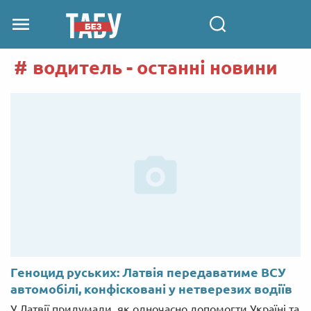
водитель - останні новини
Геноцид руських: Латвія передаватиме ВСУ
автомобілі, конфісковані у нетверезих водіїв
У Латвії придумали, як одночасно допомогти Україні та