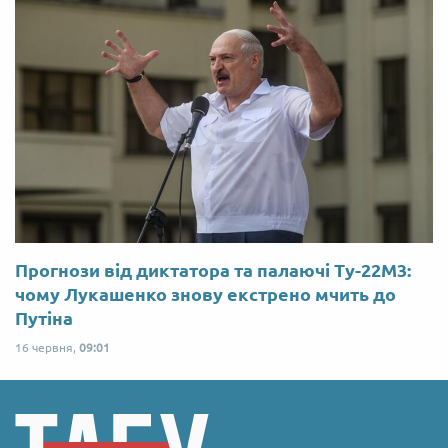
Прогнози від диктатора та палаючі Ту-22М3:
чому Лукашенко знову екстрено мчить до
Путіна
16 червня,
09:01