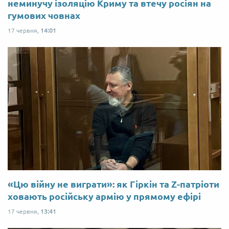
неминучу ізоляцію Криму та втечу росіян на
гумових човнах
17 червня,
14:01
«Цю війну не виграти»: як Гіркін та Z-патріоти
ховають російську армію у прямому ефірі
17 червня,
13:41