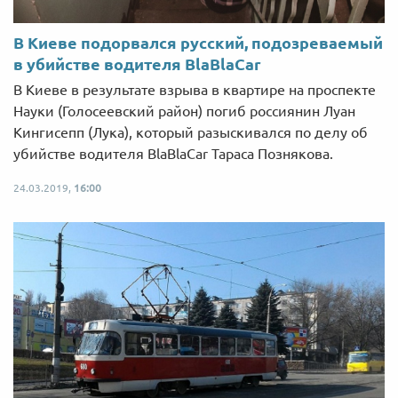
В Киеве подорвался русский, подозреваемый
в убийстве водителя BlaBlаCar
В Киеве в результате взрыва в квартире на проспекте
Науки (Голосеевский район) погиб россиянин Луан
Кингисепп (Лука), который разыскивался по делу об
убийстве водителя BlaBlaCar Тараса Познякова.
24.03.2019,
16:00