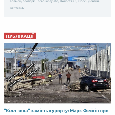
Бэтмен,
зоопарк,
Госавиаслужба,
Холостяк 8,
Олесь Довгий,
Sonya Kay
ПУБЛІКАЦІЇ
"Кілл-зона" замість курорту: Марк Фейгін про