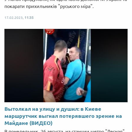
покарати прихильників "руського міра".
17.02.2023,
11:35
Вытолкал на улицу и душил: в Киеве
маршрутчик выгнал потерявшего зрение на
Майдане (ВИДЕО)
В понедельник, 26 августа, на станции метро "Лесная",