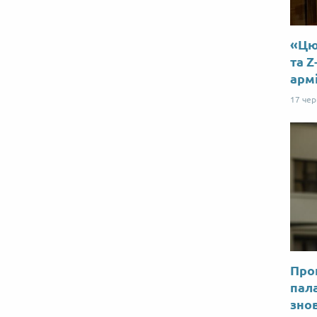
«Цю 
та Z
арм
17 че
Прог
пал
знов