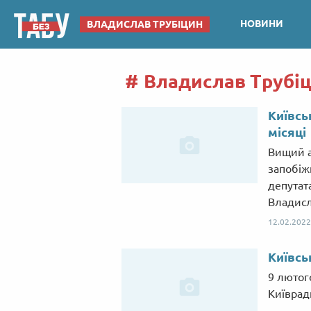
НОВИНИ
ВЛАДИСЛАВ ТРУБІЦИН
Владислав Трубіц
Київсь
місяці
Вищий а
запобіж
депутата
Владисл
12.02.2022
Київсь
9 лютого
Київрад