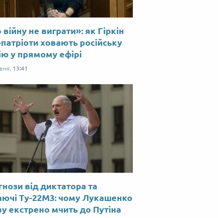
війну не виграти»: як Гіркін
-патріоти ховають російську
ію у прямому ефірі
рвня,
13:41
нози від диктатора та
аючі Ту-22М3: чому Лукашенко
у екстрено мчить до Путіна