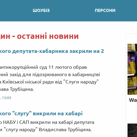
ШОУБІЗ
ПЕРСОНИ
ин - останні новини
кого депутата-хабарника закрили на 2
нтикорупційний суд 11 лютого обрав
ний захід для підозрюваного в хабарництві
 Київської міської ради від "Слуги народу"
ава Трубіцина.
,
13:05
кого "слугу" викрили на хабарі
 ​​НАБУ і САП викрили на хабарі депутата
и "слугу народу" Владислава Трубіцина.