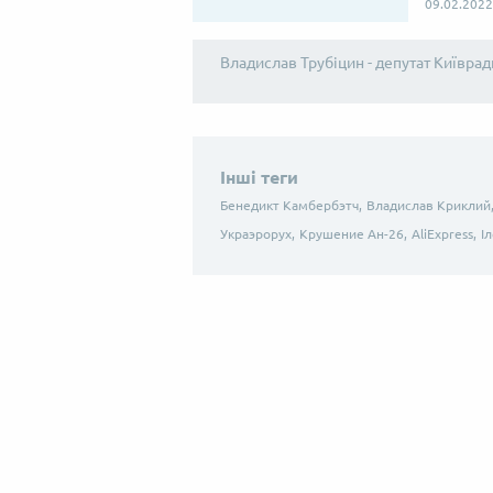
09.02.2022
Владислав Трубіцин - депутат Київрад
Інші теги
Бенедикт Камбербэтч,
Владислав Криклий
Украэрорух,
Крушение Ан-26,
AliExpress,
І