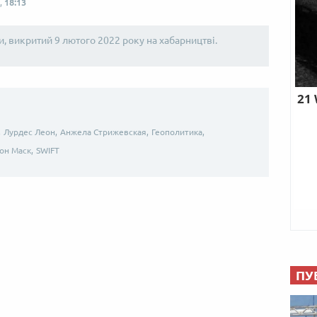
,
18:13
и, викритий 9 лютого 2022 року на хабарництві.
,
Лурдес Леон,
Анжела Стрижевская,
Геополитика,
лон Маск,
SWIFT
ПУ