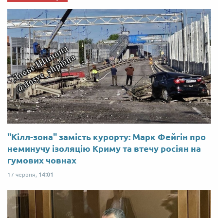
"Кілл-зона" замість курорту: Марк Фейгін про
неминучу ізоляцію Криму та втечу росіян на
гумових човнах
17 червня,
14:01