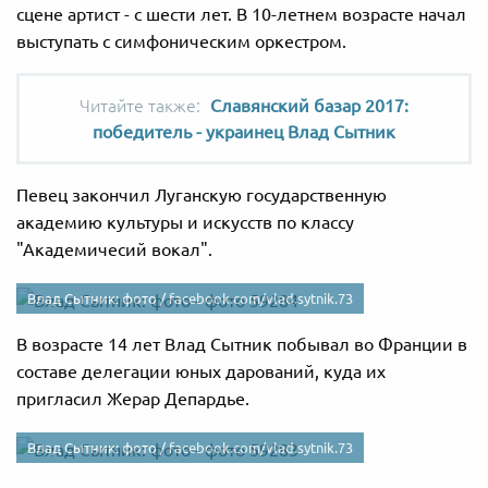
сцене артист - с шести лет. В 10-летнем возрасте начал
выступать с симфоническим оркестром.
Славянский базар 2017:
победитель - украинец Влад Сытник
Певец закончил Луганскую государственную
академию культуры и искусств по классу
"Академичесий вокал".
Влад Сытник: фото /
facebook.com/vlad.sytnik.73
В возрасте 14 лет Влад Сытник побывал во Франции в
составе делегации юных дарований, куда их
пригласил Жерар Депардье.
Влад Сытник: фото /
facebook.com/vlad.sytnik.73