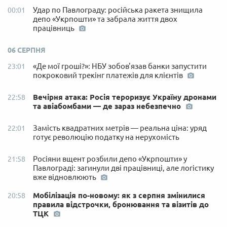
Удар по Павлограду: російська ракета знищила
00:01
депо «Укрпошти» та забрала життя двох
працівниць
06 СЕРПНЯ
«Де мої гроші?»: НБУ зобов'язав банки запустити
23:01
покроковий трекінг платежів для клієнтів
Вечірня атака: Росія тероризує Україну дронами
22:58
та авіабомбами — де зараз небезпечно
Замість квадратних метрів — реальна ціна: уряд
22:01
готує революцію податку на нерухомість
Росіяни вщент розбили депо «Укрпошти» у
21:58
Павлограді: загинули дві працівниці, але логістику
вже відновлюють
Мобілізація по-новому: як з серпня змінилися
20:58
правила відстрочки, бронювання та візитів до
ТЦК