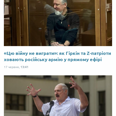
«Цю війну не виграти»: як Гіркін та Z-патріоти
ховають російську армію у прямому ефірі
17 червня,
13:41