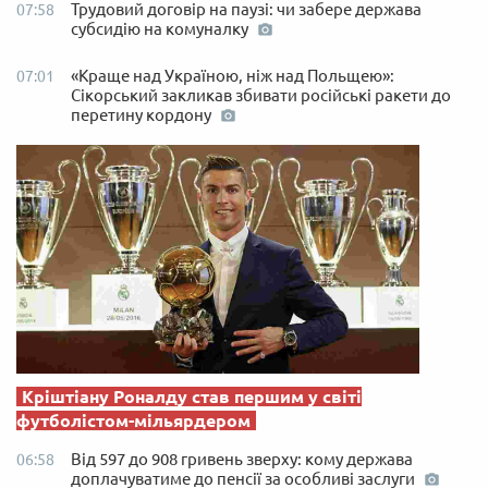
Трудовий договір на паузі: чи забере держава
07:58
субсидію на комуналку
«Краще над Україною, ніж над Польщею»:
07:01
Сікорський закликав збивати російські ракети до
перетину кордону
Кріштіану Роналду став першим у світі
футболістом-мільярдером
Від 597 до 908 гривень зверху: кому держава
06:58
доплачуватиме до пенсії за особливі заслуги