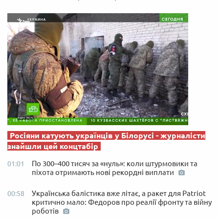
Росіяни катують українців у Білорусі - журналісти
знайшли цей концтабір
По 300–400 тисяч за «нуль»: коли штурмовики та
01:01
піхота отримають нові рекордні виплати
Українська балістика вже літає, а ракет для Patriot
00:58
критично мало: Федоров про реалії фронту та війну
роботів