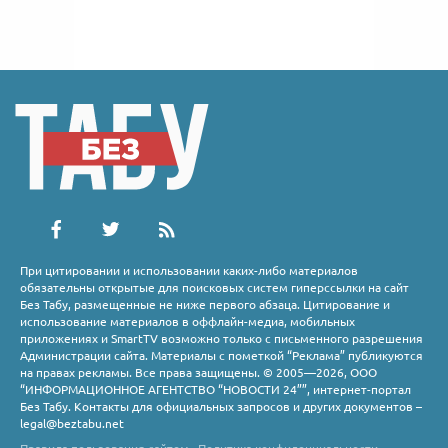
При цитировании и использовании каких-либо материалов
обязательны открытые для поисковых систем гиперссылки на сайт
Без Табу, размещенные не ниже первого абзаца. Цитирование и
использование материалов в оффлайн-медиа, мобильных
приложениях и SmartTV возможно только с письменного разрешения
Администрации сайта. Материалы с пометкой “Реклама” публикуются
на правах рекламы. Все права защищены. © 2005—2026, ООО
“ИНФОРМАЦИОННОЕ АГЕНТСТВО “НОВОСТИ 24””, интернет-портал
Без Табу. Контакты для официальных запросов и других документов –
legal@beztabu.net