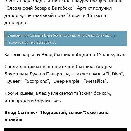
В 2017 году Влад Сытник стал I лауреатом фестиваля
"Славянский базар в Витебске". Артист получил
диплом, специальный приз "Лира" и 15 тысяч
долларов.
Славянский базар в Витебске: победитель Влад Сытник /
facebook.com/vlad.sytnik.73
За свою карьеру Влад Сытник победил в 15 конкурсах.
Среди любимых исполнителей Сытника Андреа
Бочелли и Лучано Паваротти, а также группы "Il Divo",
"Queen", "Scorpions", "Deep Purple", "Metallica".
Кроме сцены, Влад увлекается тайским боксом,
бильярдом и боулингом.
Влад Сытник - "Подрастай, сынок": смотреть
онлайн: