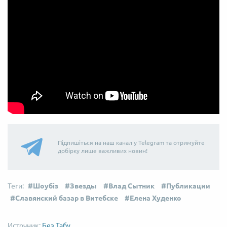
Підпишіться на наш канал у Telegram та отримуйте
добірку лише важливих новин!
Шоубіз
Звезды
Влад Сытник
Публикации
Славянский базар в Витебске
Елена Худенко
Без Табу