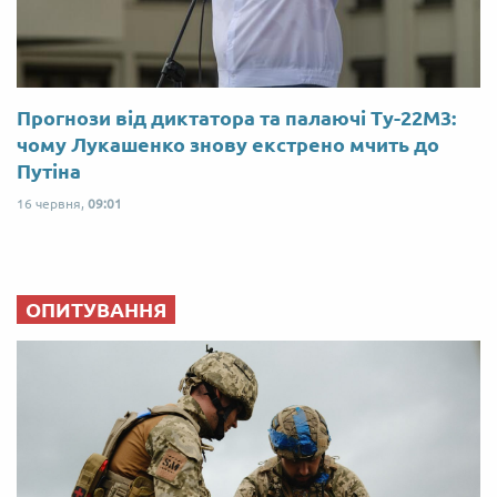
Прогнози від диктатора та палаючі Ту-22М3:
чому Лукашенко знову екстрено мчить до
Путіна
16 червня,
09:01
ОПИТУВАННЯ