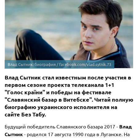
Влад Сытник: биография / facebook.com/vlad.sytnik.73
Влад Сытник стал известным после участия в
первом сезоне проекта телеканала 1+1
"Голос країни" и победы на фестивале
"Славянский базар в Витебске". Читай полную
биографию украинского исполнителя на
сайте Без Табу.
Будущий победитель Славянского базара 2017 -
Влад
Сытник
- родился 17 августа 1990 года в Луганске. На