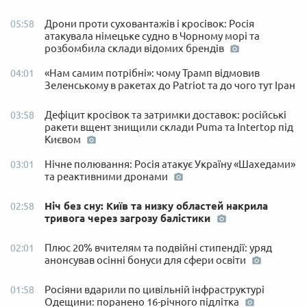
Дрони проти суховантажів і кросівок: Росія
05:58
атакувала німецьке судно в Чорному морі та
розбомбила склади відомих брендів
«Нам самим потрібні»: чому Трамп відмовив
04:01
Зеленському в ракетах до Patriot та до чого тут Іран
Дефіцит кросівок та затримки доставок: російські
03:58
ракети вщент знищили склади Puma та Intertop під
Києвом
Нічне полювання: Росія атакує Україну «Шахедами»
03:01
та реактивними дронами
Ніч без сну: Київ та низку областей накрила
02:58
тривога через загрозу балістики
Плюс 20% вчителям та подвійні стипендії: уряд
02:01
анонсував осінні бонуси для сфери освіти
Росіяни вдарили по цивільній інфраструктурі
01:58
Одещини: поранено 16-річного підлітка