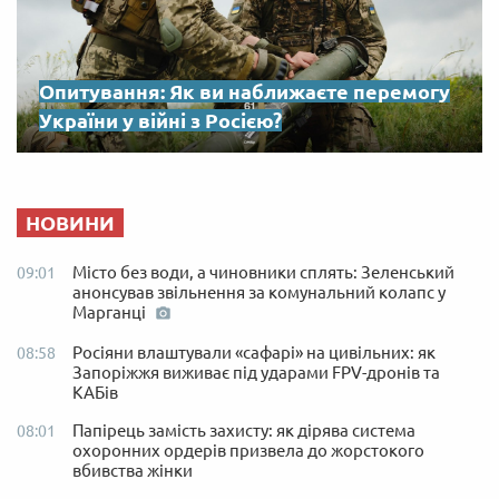
Опитування: Як ви наближаєте перемогу
України у війні з Росією?
НОВИНИ
Місто без води, а чиновники сплять: Зеленський
09:01
анонсував звільнення за комунальний колапс у
Марганці
Росіяни влаштували «сафарі» на цивільних: як
08:58
Запоріжжя виживає під ударами FPV-дронів та
КАБів
Папірець замість захисту: як дірява система
08:01
охоронних ордерів призвела до жорстокого
вбивства жінки