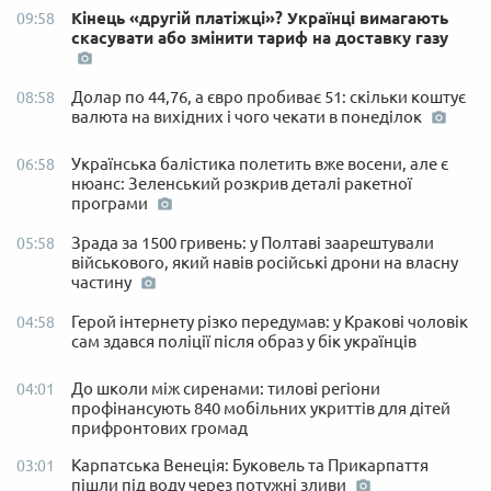
Кінець «другій платіжці»? Українці вимагають
09:58
скасувати або змінити тариф на доставку газу
Долар по 44,76, а євро пробиває 51: скільки коштує
08:58
валюта на вихідних і чого чекати в понеділок
Українська балістика полетить вже восени, але є
06:58
нюанс: Зеленський розкрив деталі ракетної
програми
Зрада за 1500 гривень: у Полтаві заарештували
05:58
військового, який навів російські дрони на власну
частину
Герой інтернету різко передумав: у Кракові чоловік
04:58
сам здався поліції після образ у бік українців
До школи між сиренами: тилові регіони
04:01
профінансують 840 мобільних укриттів для дітей
прифронтових громад
Карпатська Венеція: Буковель та Прикарпаття
03:01
пішли під воду через потужні зливи