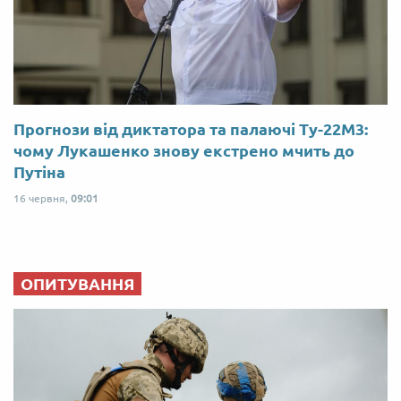
Прогнози від диктатора та палаючі Ту-22М3:
чому Лукашенко знову екстрено мчить до
Путіна
16 червня,
09:01
ОПИТУВАННЯ