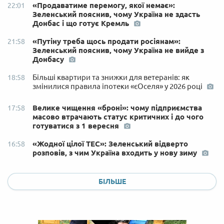
«Продаватиме перемогу, якої немає»:
22:01
Зеленський пояснив, чому Україна не здасть
Донбас і що готує Кремль
«Путіну треба щось продати росіянам»:
21:58
Зеленський пояснив, чому Україна не вийде з
Донбасу
Більші квартири та знижки для ветеранів: як
18:58
змінилися правила іпотеки «єОселя» у 2026 році
Велике чищення «броні»: чому підприємства
17:58
масово втрачають статус критичних і до чого
готуватися з 1 вересня
«Жодної цілої ТЕС»: Зеленський відверто
16:58
розповів, з чим Україна входить у нову зиму
БІЛЬШЕ