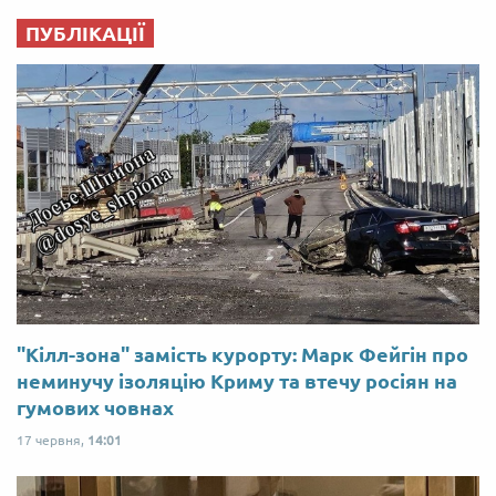
ПУБЛІКАЦІЇ
"Кілл-зона" замість курорту: Марк Фейгін про
неминучу ізоляцію Криму та втечу росіян на
гумових човнах
17 червня,
14:01