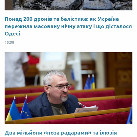
Понад 200 дронів та балістика: як Україна
пережила масовану нічну атаку і що дісталося
Одесі
13:58
Два мільйони «поза радарами» та ілюзія