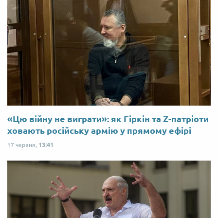
«Цю війну не виграти»: як Гіркін та Z-патріоти
ховають російську армію у прямому ефірі
17 червня,
13:41