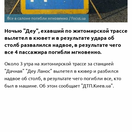
Все в салоне погибли мгновенно / focus.ua
Ночью "Деу", ехавший по житомирской трассе
вылетел в кювет и в результате удара об
столб развалился надвое, в результате чего
все 4 пассажира погибли мгновенно.
Около 3 утра на житомирской трассе за станцией
"Дачная" "Деу Ланос" вылетел в кювер и разбился
надвое об столб, в результате чего погибли все, кто
был в машине. Об этом сообщает "ДТП.Киев.ua".