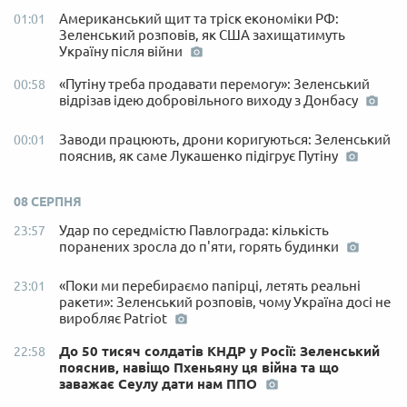
Американський щит та тріск економіки РФ:
01:01
Зеленський розповів, як США захищатимуть
Україну після війни
«Путіну треба продавати перемогу»: Зеленський
00:58
відрізав ідею добровільного виходу з Донбасу
Заводи працюють, дрони коригуються: Зеленський
00:01
пояснив, як саме Лукашенко підігрує Путіну
08 СЕРПНЯ
Удар по середмістю Павлограда: кількість
23:57
поранених зросла до п'яти, горять будинки
«Поки ми перебираємо папірці, летять реальні
23:01
ракети»: Зеленський розповів, чому Україна досі не
виробляє Patriot
До 50 тисяч солдатів КНДР у Росії: Зеленський
22:58
пояснив, навіщо Пхеньяну ця війна та що
заважає Сеулу дати нам ППО