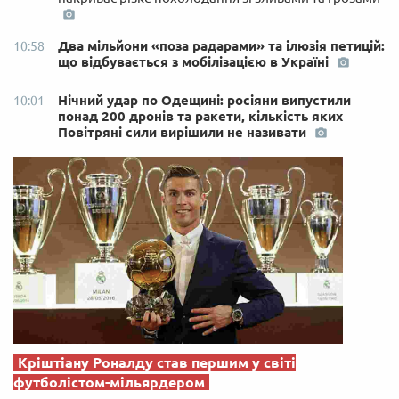
Два мільйони «поза радарами» та ілюзія петицій:
10:58
що відбувається з мобілізацією в Україні
Нічний удар по Одещині: росіяни випустили
10:01
понад 200 дронів та ракети, кількість яких
Повітряні сили вирішили не називати
Кріштіану Роналду став першим у світі
футболістом-мільярдером