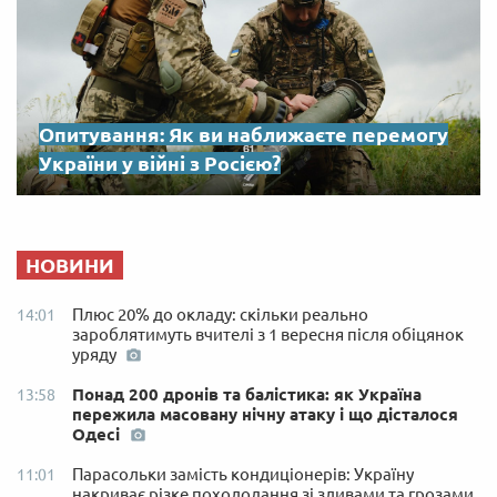
Опитування: Як ви наближаєте перемогу
України у війні з Росією?
НОВИНИ
Плюс 20% до окладу: скільки реально
14:01
зароблятимуть вчителі з 1 вересня після обіцянок
уряду
Понад 200 дронів та балістика: як Україна
13:58
пережила масовану нічну атаку і що дісталося
Одесі
Парасольки замість кондиціонерів: Україну
11:01
накриває різке похолодання зі зливами та грозами