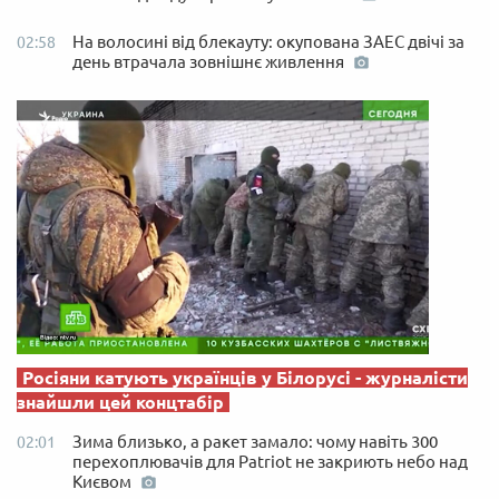
На волосині від блекауту: окупована ЗАЕС двічі за
02:58
день втрачала зовнішнє живлення
Росіяни катують українців у Білорусі - журналісти
знайшли цей концтабір
Зима близько, а ракет замало: чому навіть 300
02:01
перехоплювачів для Patriot не закриють небо над
Києвом