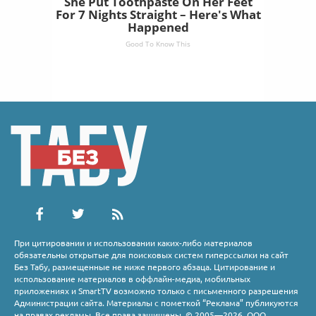
She Put Toothpaste On Her Feet
For 7 Nights Straight – Here's What
Happened
Good To Know This
При цитировании и использовании каких-либо материалов
обязательны открытые для поисковых систем гиперссылки на сайт
Без Табу, размещенные не ниже первого абзаца. Цитирование и
использование материалов в оффлайн-медиа, мобильных
приложениях и SmartTV возможно только с письменного разрешения
Администрации сайта. Материалы с пометкой “Реклама” публикуются
на правах рекламы. Все права защищены. © 2005—2026, ООО