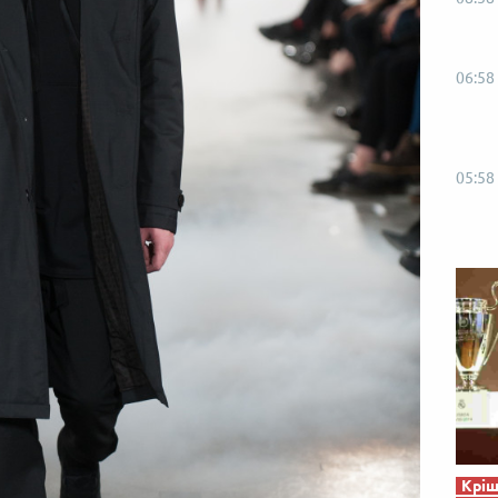
06:58
05:58
Кріш