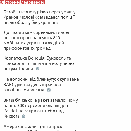
олістом-мільярдером
Герой інтернету різко передумав: у
Кракові чоловік сам здався поліції
після образ у бік українців
До школи між сиренами: тилові
регіони профінансують 840
мобільних укриттів для дітей
прифронтових громад
Карпатська Венеція: Буковель та
Прикарпаття пішли під воду через
потужні зливи
На волосині від блекауту: окупована
ЗАЕС двічі за день втрачала
зовнішнє живлення
Зима близько, а ракет замало: чому
навіть 300 перехоплювачів для
Patriot не закриють небо над
Києвом
Американський щит та тріск