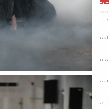
журна
08 С
23:57
23:01
22:58
22:01
21:58