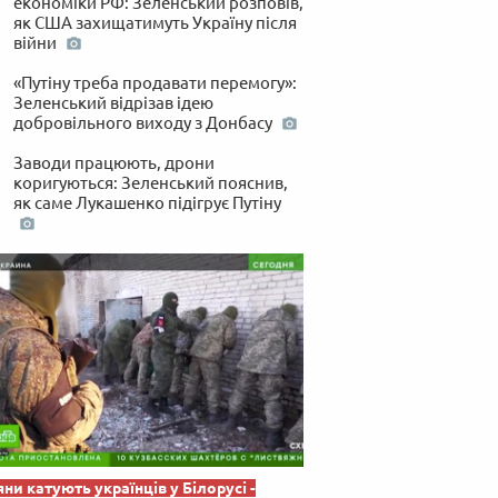
економіки РФ: Зеленський розповів,
 по-українськи
як США захищатимуть Україну після
війни
«Путіну треба продавати перемогу»:
Зеленський відрізав ідею
добровільного виходу з Донбасу
Заводи працюють, дрони
коригуються: Зеленський пояснив,
як саме Лукашенко підігрує Путіну
яни катують українців у Білорусі -