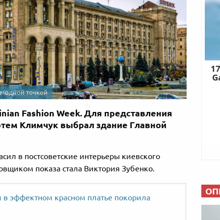
л модной точкой
inian Fashion Week. Для представления
ртем Климчук выбрал здание Главной
асил в постсоветские интерьеры киевского
новщиком показа стала Виктория Зубенко.
ОП
 в эффектном красном платье покорила