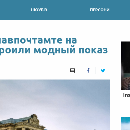
ШОУБІЗ
ПЕРСОНИ
лавпочтамте на
роили модный показ