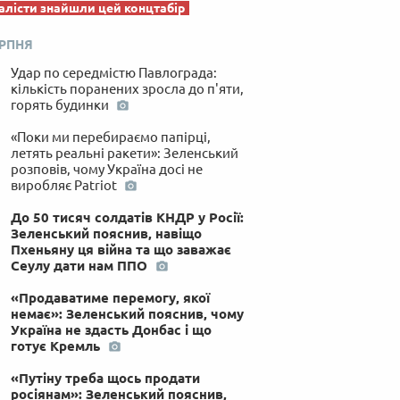
лісти знайшли цей концтабір
ЕРПНЯ
Удар по середмістю Павлограда:
кількість поранених зросла до п'яти,
горять будинки
«Поки ми перебираємо папірці,
летять реальні ракети»: Зеленський
розповів, чому Україна досі не
виробляє Patriot
До 50 тисяч солдатів КНДР у Росії:
Зеленський пояснив, навіщо
Пхеньяну ця війна та що заважає
Сеулу дати нам ППО
«Продаватиме перемогу, якої
немає»: Зеленський пояснив, чому
Україна не здасть Донбас і що
готує Кремль
«Путіну треба щось продати
росіянам»: Зеленський пояснив,