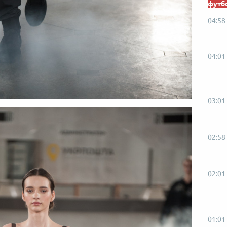
футб
04:58
04:01
03:01
02:58
02:01
01:01