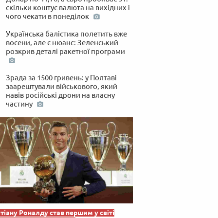
скільки коштує валюта на вихідних і
чого чекати в понеділок
Українська балістика полетить вже
восени, але є нюанс: Зеленський
розкрив деталі ракетної програми
Зрада за 1500 гривень: у Полтаві
заарештували військового, який
навів російські дрони на власну
частину
тіану Роналду став першим у світі