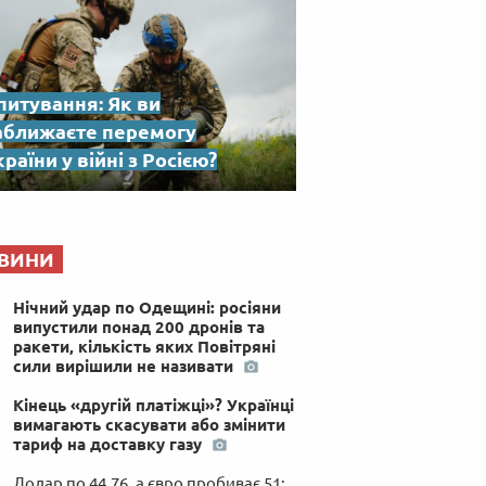
питування: Як ви
аближаєте перемогу
раїни у війні з Росією?
ВИНИ
Нічний удар по Одещині: росіяни
випустили понад 200 дронів та
ракети, кількість яких Повітряні
сили вирішили не називати
Кінець «другій платіжці»? Українці
вимагають скасувати або змінити
тариф на доставку газу
Долар по 44,76, а євро пробиває 51: