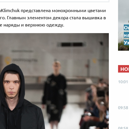
mKlimchuk представлена монохромными цветами
го. Главным элементом декора стала вышивка в
ие наряды и верхнюю одежду.
О
н
Ук
НО
10:01
09:58
08:58