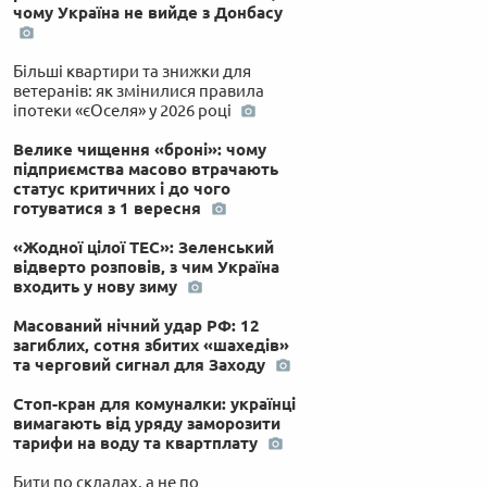
чому Україна не вийде з Донбасу
Більші квартири та знижки для
ветеранів: як змінилися правила
іпотеки «єОселя» у 2026 році
Велике чищення «броні»: чому
підприємства масово втрачають
статус критичних і до чого
готуватися з 1 вересня
«Жодної цілої ТЕС»: Зеленський
відверто розповів, з чим Україна
входить у нову зиму
Масований нічний удар РФ: 12
загиблих, сотня збитих «шахедів»
та черговий сигнал для Заходу
Стоп-кран для комуналки: українці
вимагають від уряду заморозити
тарифи на воду та квартплату
Бити по складах, а не по