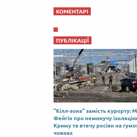
КОМЕНТАРІ
ПУБЛІКАЦІЇ
"Кілл-зона" замість курорту: 
Фейгін про неминучу ізоляці
Криму та втечу росіян на гум
човнах