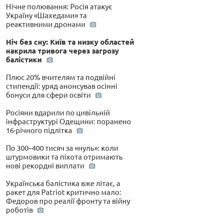
Нічне полювання: Росія атакує
Україну «Шахедами» та
реактивними дронами
Ніч без сну: Київ та низку областей
накрила тривога через загрозу
балістики
Плюс 20% вчителям та подвійні
стипендії: уряд анонсував осінні
бонуси для сфери освіти
Росіяни вдарили по цивільній
інфраструктурі Одещини: поранено
16-річного підлітка
По 300–400 тисяч за «нуль»: коли
штурмовики та піхота отримають
нові рекордні виплати
Українська балістика вже літає, а
ракет для Patriot критично мало:
Федоров про реалії фронту та війну
роботів