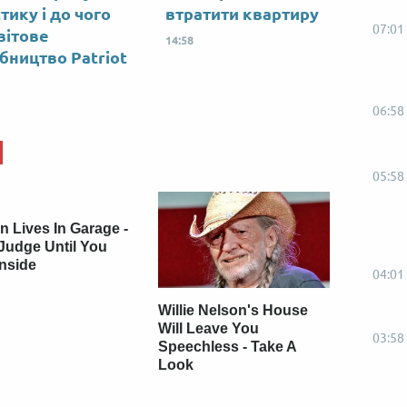
тику і до чого
втратити квартиру
07:01
вітове
14:58
бництво Patriot
06:58
05:58
 Lives In Garage -
Judge Until You
Inside
04:01
Willie Nelson's House
Will Leave You
03:58
Speechless - Take A
Look