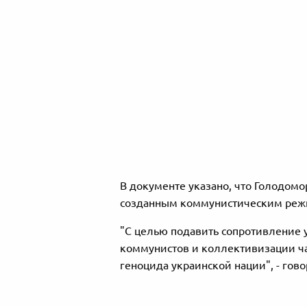
В документе указано, что Голодом
созданным коммунистическим режи
"С целью подавить сопротивление 
коммунистов и коллективизации ча
геноцида украинской нации", - гов