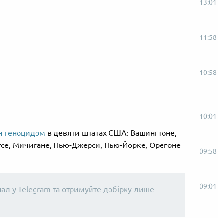
13:01
11:58
10:58
10:01
н геноцидом
в девяти штатах США: Вашингтоне,
тсе, Мичигане, Нью-Джерси, Нью-Йорке, Орегоне
09:58
09:01
нал у Telegram та отримуйте добірку лише