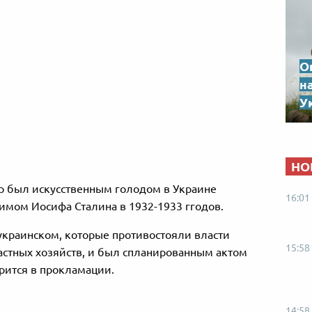
О
н
Ук
НО
ор был искусственным голодом в Украине
16:01
мом Иосифа Сталина в 1932-1933 ггодов.
украинском, которые противостояли власти
15:58
стных хозяйств, и был спланированным актом
орится в прокламации.
14:58