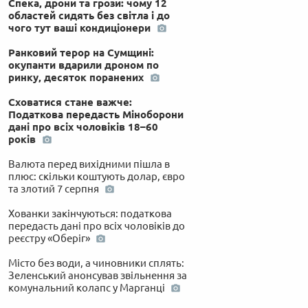
Спека, дрони та грози: чому 12
областей сидять без світла і до
чого тут ваші кондиціонери
Ранковий терор на Сумщині:
окупанти вдарили дроном по
ринку, десяток поранених
Сховатися стане важче:
Податкова передасть Міноборони
дані про всіх чоловіків 18–60
років
Валюта перед вихідними пішла в
плюс: скільки коштують долар, євро
та злотий 7 серпня
Хованки закінчуються: податкова
передасть дані про всіх чоловіків до
реєстру «Оберіг»
Місто без води, а чиновники сплять:
Зеленський анонсував звільнення за
комунальний колапс у Марганці