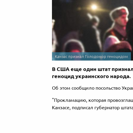
Канзас признал Голодомор геноцидом
В США еще один штат признал
геноцид украинского народа.
Об этом сообщило посольство Укр
"Прокламацию, которая провозглаш
Канзасе, подписал губернатор штат