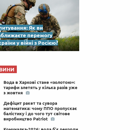
питування: Як ви
аближаєте перемогу
раїни у війні з Росією?
ВИНИ
Вода в Харкові стане «золотою»:
тарифи злетять у кілька разів уже
з жовтня
Дефіцит ракет та сувора
математика: чому ППО пропускає
балістику і до чого тут світове
виробництво Patriot
Комуналка-2026: вода б'є рекорди