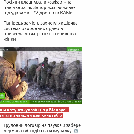
Росіяни влаштували «сафарі» на
 по-українськи
цивільних: як Запоріжжя виживає
під ударами FPV-дронів та КАБів
Папірець замість захисту: як дірява
система охоронних ордерів
призвела до жорстокого вбивства
жінки
яни катують українців у Білорусі -
лісти знайшли цей концтабір
Трудовий договір на паузі: чи забере
держава субсидію на комуналку