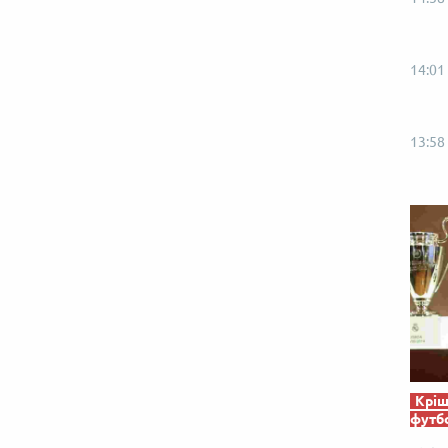
14:01
13:58
Кріш
футб