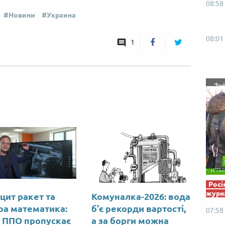
08:58
Від пацанки до панянки
Топ-модель
Новини
Украина
08:01
1
Росі
журна
цит ракет та
Комуналка-2026: вода
ра математика:
б'є рекорди вартості,
07:58
 ППО пропускає
а за борги можна