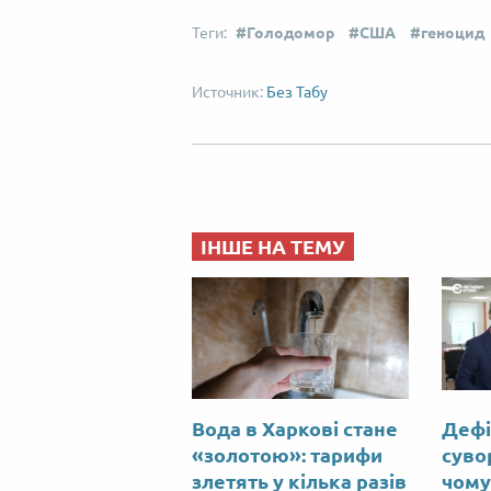
Голодомор
США
геноцид
Без Табу
ІНШЕ НА ТЕМУ
Вода в Харкові стане
Дефі
«золотою»: тарифи
суво
злетять у кілька разів
чому