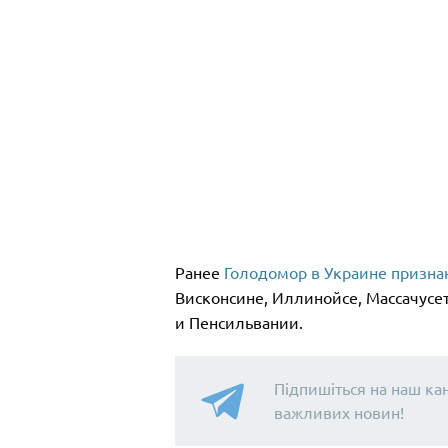
Ранее
Голодомор в Украине призна
Висконсине, Иллинойсе, Массачусе
и Пенсильвании.
Підпишіться на наш ка
важливих новин!