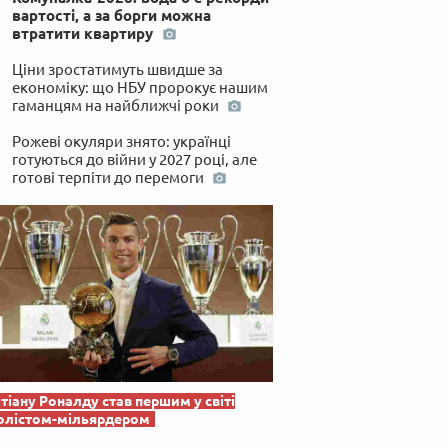
вартості, а за борги можна
втратити квартиру
Ціни зростатимуть швидше за
економіку: що НБУ пророкує нашим
гаманцям на найближчі роки
Рожеві окуляри знято: українці
готуються до війни у 2027 році, але
готові терпіти до перемоги
тіану Роналду став першим у світі
олістом-мільярдером