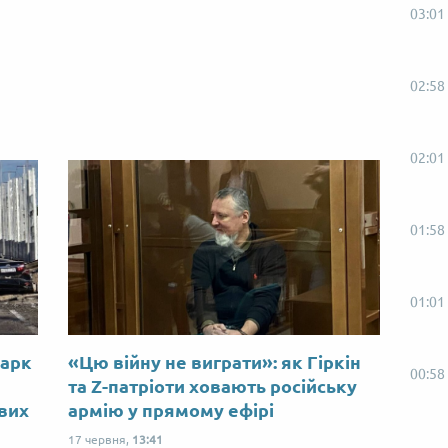
03:01
02:58
02:01
01:58
01:01
Марк
«Цю війну не виграти»: як Гіркін
00:58
ю
та Z-патріоти ховають російську
ових
армію у прямому ефірі
17 червня,
13:41