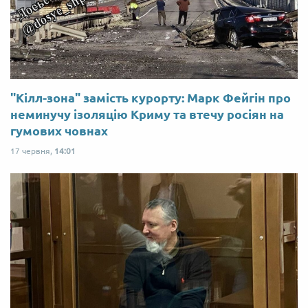
"Кілл-зона" замість курорту: Марк Фейгін про
неминучу ізоляцію Криму та втечу росіян на
гумових човнах
17 червня,
14:01