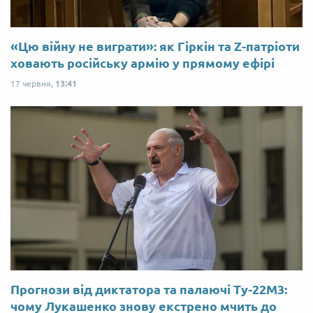
«Цю війну не виграти»: як Гіркін та Z-патріоти
ховають російську армію у прямому ефірі
17 червня,
13:41
Прогнози від диктатора та палаючі Ту-22М3:
чому Лукашенко знову екстрено мчить до