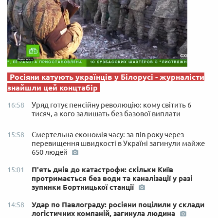
Росіяни катують українців у Білорусі - журналісти
знайшли цей концтабір
Уряд готує пенсійну революцію: кому світить 6
16:58
тисяч, а кого залишать без базової виплати
Смертельна економія часу: за пів року через
15:58
перевищення швидкості в Україні загинули майже
650 людей
П'ять днів до катастрофи: скільки Київ
15:01
протримається без води та каналізації у разі
зупинки Бортницької станції
Удар по Павлограду: росіяни поцілили у склади
14:58
логістичних компаній, загинула людина