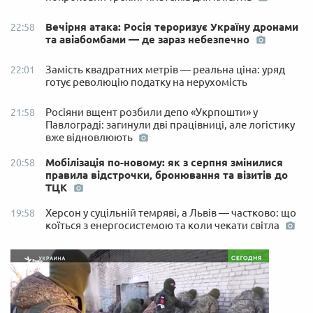
Вечірня атака: Росія тероризує Україну дронами
22:58
та авіабомбами — де зараз небезпечно
Замість квадратних метрів — реальна ціна: уряд
22:01
готує революцію податку на нерухомість
Росіяни вщент розбили депо «Укрпошти» у
21:58
Павлограді: загинули дві працівниці, але логістику
вже відновлюють
Мобілізація по-новому: як з серпня змінилися
20:58
правила відстрочки, бронювання та візитів до
ТЦК
Херсон у суцільній темряві, а Львів — частково: що
19:58
коїться з енергосистемою та коли чекати світла