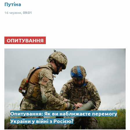
Путіна
16 червня,
09:01
ОПИТУВАННЯ
Опитування: Як ви наближаєте перемогу
України у війні з Росією?