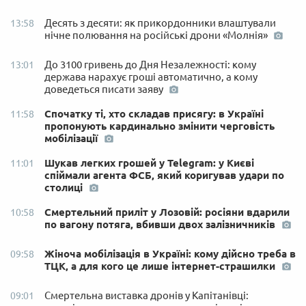
Десять з десяти: як прикордонники влаштували
13:58
нічне полювання на російські дрони «Молнія»
До 3100 гривень до Дня Незалежності: кому
13:01
держава нарахує гроші автоматично, а кому
доведеться писати заяву
Спочатку ті, хто складав присягу: в Україні
11:58
пропонують кардинально змінити черговість
мобілізації
Шукав легких грошей у Telegram: у Києві
11:01
спіймали агента ФСБ, який коригував удари по
столиці
Смертельний приліт у Лозовій: росіяни вдарили
10:58
по вагону потяга, вбивши двох залізничників
Жіноча мобілізація в Україні: кому дійсно треба в
09:58
ТЦК, а для кого це лише інтернет-страшилки
Смертельна виставка дронів у Капітанівці:
09:01