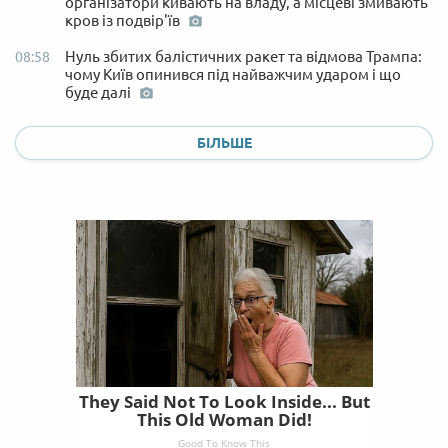
організатори кивають на владу, а місцеві змивають
кров із подвір'їв
Нуль збитих балістичних ракет та відмова Трампа:
08:58
чому Київ опинився під найважчим ударом і що
буде далі
БІЛЬШЕ
They Said Not To Look Inside... But
This Old Woman Did!
Good To Know This