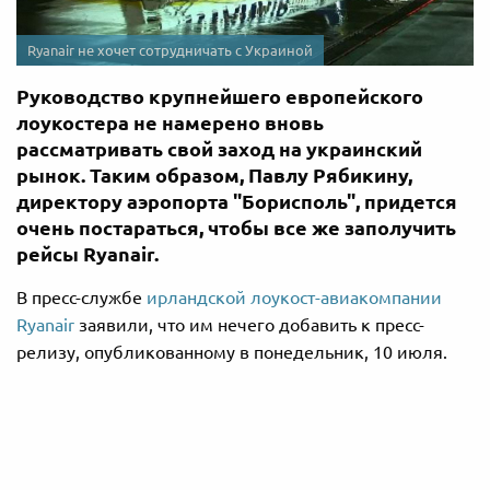
Ryanair не хочет сотрудничать с Украиной
Руководство крупнейшего европейского
лоукостера не намерено вновь
рассматривать свой заход на украинский
рынок. Таким образом, Павлу Рябикину,
директору аэропорта "Борисполь", придется
очень постараться, чтобы все же заполучить
рейсы Ryanair.
В пресс-службе
ирландской лоукост-авиакомпании
Ryanair
заявили, что им нечего добавить к пресс-
релизу, опубликованному в понедельник, 10 июля.