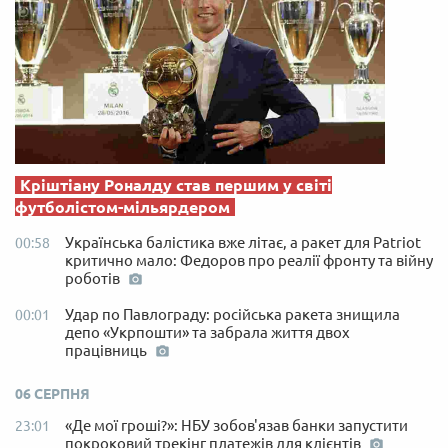
Кріштіану Роналду став першим у світі
футболістом-мільярдером
Українська балістика вже літає, а ракет для Patriot
00:58
критично мало: Федоров про реалії фронту та війну
роботів
Удар по Павлограду: російська ракета знищила
00:01
депо «Укрпошти» та забрала життя двох
працівниць
06 СЕРПНЯ
«Де мої гроші?»: НБУ зобов'язав банки запустити
23:01
покроковий трекінг платежів для клієнтів