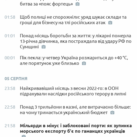
битва за «пояс фортець»
Щоб полиці не спорожніли: уряд шукає склади та
01:58
гроші для бізнесу на тлі російських атак
Понад місяць боротьби за життя: у лікарні померла
01:01
13-річна дівчинка, яка постраждала від удару РФ по
Сумщині
Пік пекла: у четвер Україна розжариться до +40 °C,
00:01
але порятунок уже близько
05 СЕРПНЯ
Найкривавіший місяць з весни 2022-го: в ООН
23:58
підрахували наслідки російського терору в липні
Понад 3 трильйони в казні, але витрачаємо більше:
22:58
на чому тримається український бюджет
Мільярди в мінус і заблоковані порти: як зупинка
21:58
морського експорту б'є по гаманцях українців