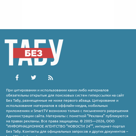
При цитировании и использовании каких-либо материалов
обязательны открытые для поисковых систем гиперссылки на сайт
Без Табу, размещенные не ниже первого абзаца. Цитирование и
использование материалов в оффлайн-медиа, мобильных
приложениях и SmartTV возможно только с письменного разрешения
Администрации сайта. Материалы с пометкой “Реклама” публикуются
на правах рекламы. Все права защищены. © 2005—2026, ООО
“ИНФОРМАЦИОННОЕ АГЕНТСТВО “НОВОСТИ 24””, интернет-портал
Без Табу. Контакты для официальных запросов и других документов –