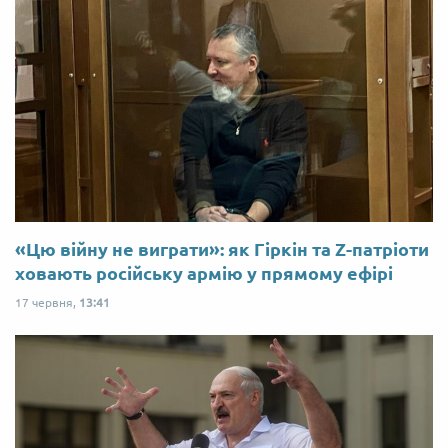
«Цю війну не виграти»: як Гіркін та Z-патріоти
ховають російську армію у прямому ефірі
17 червня,
13:41