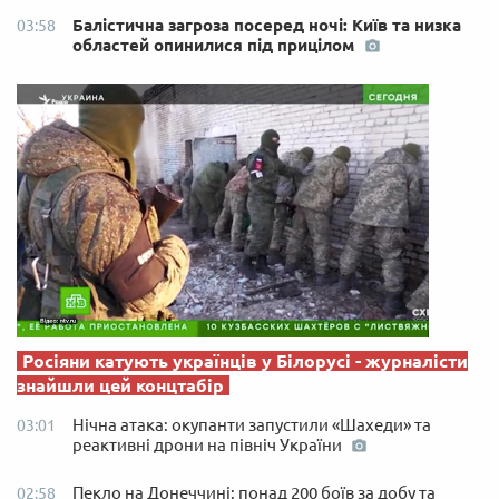
Балістична загроза посеред ночі: Київ та низка
03:58
областей опинилися під прицілом
Росіяни катують українців у Білорусі - журналісти
знайшли цей концтабір
Нічна атака: окупанти запустили «Шахеди» та
03:01
реактивні дрони на північ України
Пекло на Донеччині: понад 200 боїв за добу та
02:58