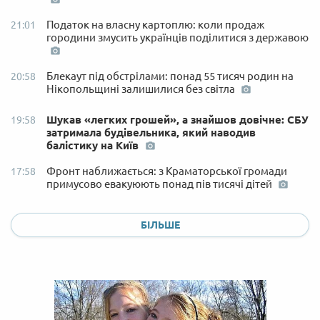
Податок на власну картоплю: коли продаж
21:01
городини змусить українців поділитися з державою
Блекаут під обстрілами: понад 55 тисяч родин на
20:58
Нікопольщині залишилися без світла
Шукав «легких грошей», а знайшов довічне: СБУ
19:58
затримала будівельника, який наводив
балістику на Київ
Фронт наближається: з Краматорської громади
17:58
примусово евакуюють понад пів тисячі дітей
БІЛЬШЕ