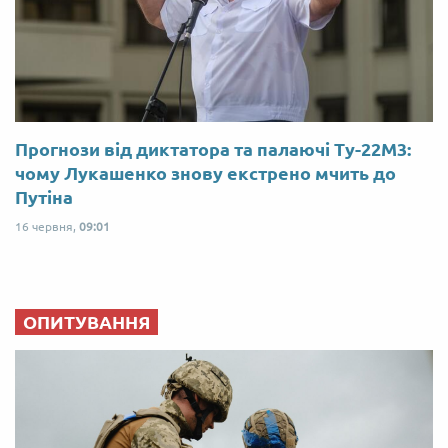
Прогнози від диктатора та палаючі Ту-22М3:
чому Лукашенко знову екстрено мчить до
Путіна
16 червня,
09:01
ОПИТУВАННЯ