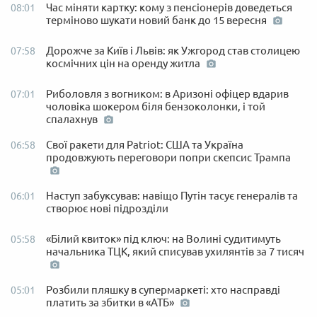
Час міняти картку: кому з пенсіонерів доведеться
08:01
терміново шукати новий банк до 15 вересня
Дорожче за Київ і Львів: як Ужгород став столицею
07:58
космічних цін на оренду житла
Риболовля з вогником: в Аризоні офіцер вдарив
07:01
чоловіка шокером біля бензоколонки, і той
спалахнув
Свої ракети для Patriot: США та Україна
06:58
продовжують переговори попри скепсис Трампа
Наступ забуксував: навіщо Путін тасує генералів та
06:01
створює нові підрозділи
«Білий квиток» під ключ: на Волині судитимуть
05:58
начальника ТЦК, який списував ухилянтів за 7 тисяч
Розбили пляшку в супермаркеті: хто насправді
05:01
платить за збитки в «АТБ»