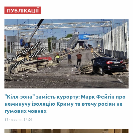
ПУБЛІКАЦІЇ
"Кілл-зона" замість курорту: Марк Фейгін про
неминучу ізоляцію Криму та втечу росіян на
гумових човнах
17 червня,
14:01