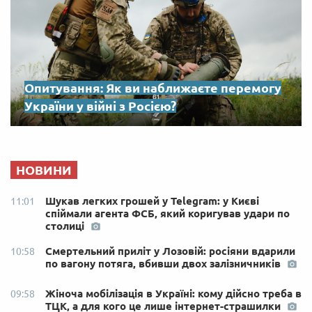
Опитування: Як ви наближаєте перемогу
України у війні з Росією?
НОВИНИ
Шукав легких грошей у Telegram: у Києві
11:01
спіймали агента ФСБ, який коригував удари по
столиці
Смертельний приліт у Лозовій: росіяни вдарили
10:58
по вагону потяга, вбивши двох залізничників
Жіноча мобілізація в Україні: кому дійсно треба в
09:58
ТЦК, а для кого це лише інтернет-страшилки