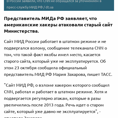
В России заявили, что CNN не обращался за уточнением в
пресс-службу МИД РФ / dt.ua
Представитель МИДа РФ заявляет, что
американские хакеры атаковали старый сайт
Министерства.
Сайт МИД России работает в штатном режиме и не
подвергался взлому, сообщение телеканала CNN о
том, что такой факт якобы имел место, касается
старого сайта, который уже не эксплуатируется. Об
этом 23 октября сообщила официальный
представитель МИД РФ Мария Захарова, пишет ТАСС.
"Сайт МИД РФ, о взломе хакером которого сообщил
CNN, работал и работает в штатном режиме. Хотя и
подвергается регулярно атакам, которые в разы
увеличились после 2013 года. Речь идет о старом
сайте, который уже давно не эксплуатируется", -