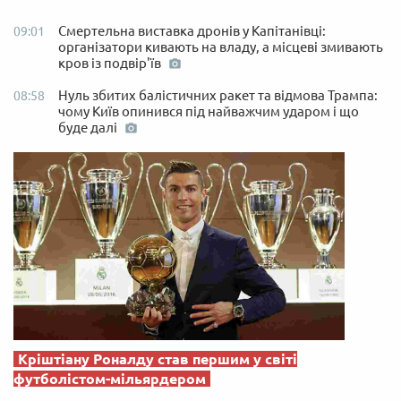
Смертельна виставка дронів у Капітанівці:
09:01
організатори кивають на владу, а місцеві змивають
кров із подвір'їв
Нуль збитих балістичних ракет та відмова Трампа:
08:58
чому Київ опинився під найважчим ударом і що
буде далі
Кріштіану Роналду став першим у світі
футболістом-мільярдером