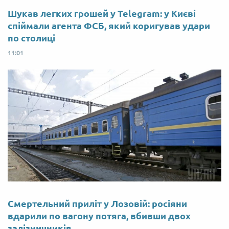
Шукав легких грошей у Telegram: у Києві
спіймали агента ФСБ, який коригував удари
по столиці
11:01
Смертельний приліт у Лозовій: росіяни
вдарили по вагону потяга, вбивши двох
залізничників