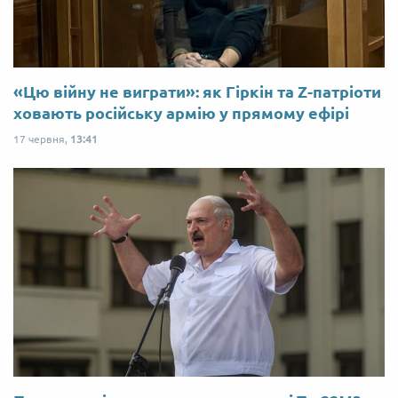
«Цю війну не виграти»: як Гіркін та Z-патріоти
ховають російську армію у прямому ефірі
17 червня,
13:41