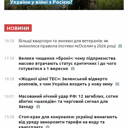
України у війні з Росією?
НОВИНИ
Більші квартири та знижки для ветеранів: як
18:58
змінилися правила іпотеки «єОселя» у 2026 році
Велике чищення «броні»: чому підприємства
17:58
масово втрачають статус критичних і до чого
готуватися з 1 вересня
«Жодної цілої ТЕС»: Зеленський відверто
16:58
розповів, з чим Україна входить у нову зиму
Масований нічний удар РФ: 12 загиблих, сотня
16:01
збитих «шахедів» та черговий сигнал для
Заходу
Стоп-кран для комуналки: українці вимагають
15:58
від уряду заморозити тарифи на воду та
квартплату