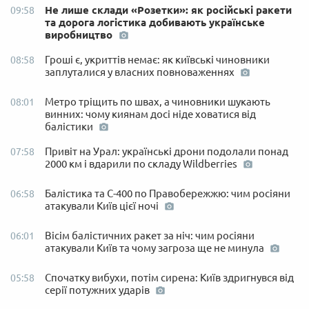
Не лише склади «Розетки»: як російські ракети
09:58
та дорога логістика добивають українське
виробництво
Гроші є, укриттів немає: як київські чиновники
08:58
заплуталися у власних повноваженнях
Метро тріщить по швах, а чиновники шукають
08:01
винних: чому киянам досі ніде ховатися від
балістики
Привіт на Урал: українські дрони подолали понад
07:58
2000 км і вдарили по складу Wildberries
Балістика та С-400 по Правобережжю: чим росіяни
06:58
атакували Київ цієї ночі
Вісім балістичних ракет за ніч: чим росіяни
06:01
атакували Київ та чому загроза ще не минула
Спочатку вибухи, потім сирена: Київ здригнувся від
05:58
серії потужних ударів