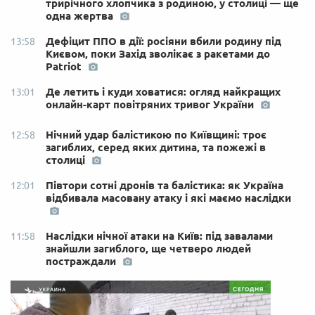
трирічного хлопчика з родиною, у столиці — ще
одна жертва
Дефіцит ППО в дії: росіяни вбили родину під
13:58
Києвом, поки Захід зволікає з ракетами до
Patriot
Де летить і куди ховатися: огляд найкращих
13:01
онлайн-карт повітряних тривог України
Нічний удар балістикою по Київщині: троє
12:58
загиблих, серед яких дитина, та пожежі в
столиці
Півтори сотні дронів та балістика: як Україна
12:01
відбивала масовану атаку і які маємо наслідки
Наслідки нічної атаки на Київ: під завалами
11:58
знайшли загиблого, ще четверо людей
постраждали