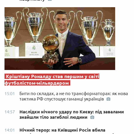
Кріштіану Роналду став першим у світі
футболістом-мільярдером
Бити по складах, а не по трансформаторах: як нова
15:01
тактика РФ спустошує гаманці українців
Наслідки нічного удару по Києву: під завалами
14:57
знайшли тіло загиблої людини
Нічний терор: на Київщині Росія вбила
14:01