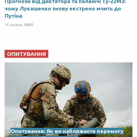
Прогнози від диктатора та палаючі Ту-22М3:
чому Лукашенко знову екстрено мчить до
Путіна
16 червня,
09:01
ОПИТУВАННЯ
Опитування: Як ви наближаєте перемогу