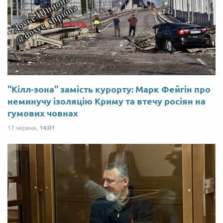
"Кілл-зона" замість курорту: Марк Фейгін про
неминучу ізоляцію Криму та втечу росіян на
гумових човнах
17 червня,
14:01