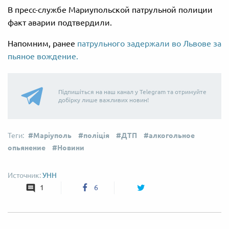
В пресс-службе Мариупольской патрульной полиции
факт аварии подтвердили.
Напомним, ранее
патрульного задержали во Львове за
пьяное вождение.
Підпишіться на наш канал у Telegram та отримуйте
добірку лише важливих новин!
Маріуполь
поліція
ДТП
алкогольное
опьянение
Новини
УНН
1
6