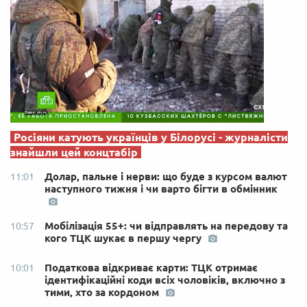
Росіяни катують українців у Білорусі - журналісти
знайшли цей концтабір
Долар, пальне і нерви: що буде з курсом валют
11:01
наступного тижня і чи варто бігти в обмінник
Мобілізація 55+: чи відправлять на передову та
10:57
кого ТЦК шукає в першу чергу
Податкова відкриває карти: ТЦК отримає
10:01
ідентифікаційні коди всіх чоловіків, включно з
тими, хто за кордоном