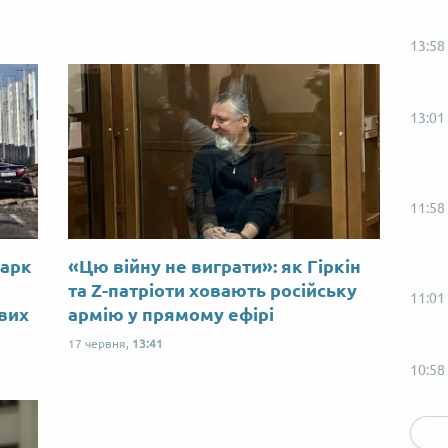
13:58
13:01
11:58
Марк
«Цю війну не виграти»: як Гіркін
ю
та Z-патріоти ховають російську
11:01
ових
армію у прямому ефірі
17 червня,
13:41
10:58
09:58