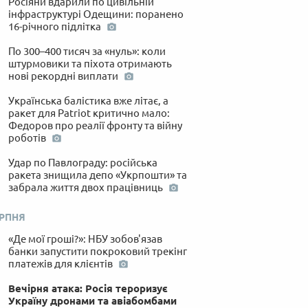
Росіяни вдарили по цивільній
інфраструктурі Одещини: поранено
16-річного підлітка
По 300–400 тисяч за «нуль»: коли
штурмовики та піхота отримають
нові рекордні виплати
Українська балістика вже літає, а
ракет для Patriot критично мало:
Федоров про реалії фронту та війну
роботів
Удар по Павлограду: російська
ракета знищила депо «Укрпошти» та
забрала життя двох працівниць
ЕРПНЯ
«Де мої гроші?»: НБУ зобов'язав
банки запустити покроковий трекінг
платежів для клієнтів
Вечірня атака: Росія тероризує
Україну дронами та авіабомбами