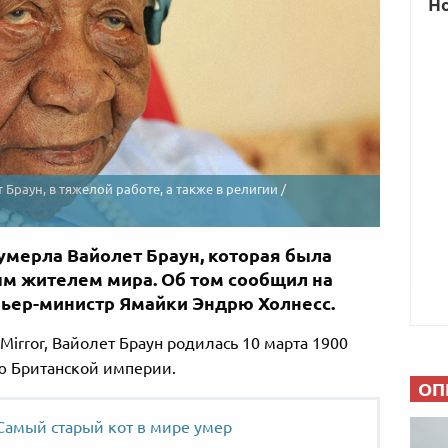
Браун, в тяжелой работе, а также в религии /
 умерла Вайолет Браун, которая была
 жителем мира. Об том сообщил на
емьер-министр Ямайки Эндрю Холнесс.
Mirror, Вайолет Браун родилась 10 марта 1900
ью Британской империи.
ОП
Самый старый кот в мире умер