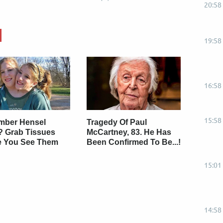
20:58
19:58
16:58
15:58
ber Hensel
Tragedy Of Paul
? Grab Tissues
McCartney, 83. He Has
e You See Them
Been Confirmed To Be...!
15:01
14:58