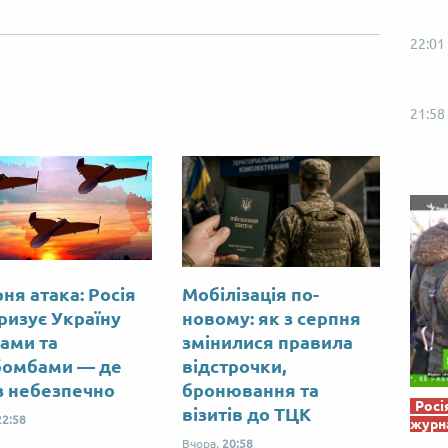
Від пацанки до панянки
Топ-модель
22:01
21:58
ня атака: Росія
Мобілізація по-
ризує Україну
новому: як з серпня
ами та
змінилися правила
бомбами — де
відстрочки,
з небезпечно
бронювання та
Росі
візитів до ТЦК
22:58
журна
Вчора,
20:58