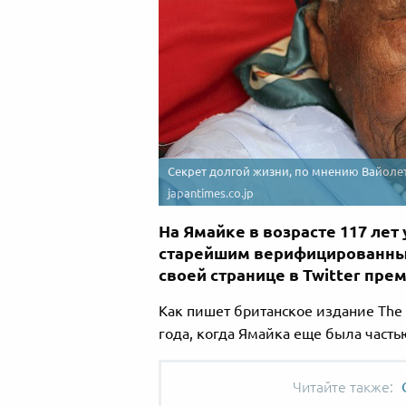
Секрет долгой жизни, по мнению Вайолет 
japantimes.co.jp
На Ямайке в возрасте 117 лет
старейшим верифицированным
своей странице в Twitter пр
Как пишет британское издание The 
года, когда Ямайка еще была част