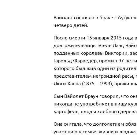
Вайолет состояла в браке с Аугуст
четверо детей.
После смерти 15 января 2015 года
долгожительницы Этель Ланг, Вайо
подданных королевы Виктории, зас
Гарольд Фэрведер, прожил 97 лет 
которого был жив один из родителе
представителем негроидной расы,
Люси Ханна (1875—1993), прожившая
Сын Вайолет Браун говорил, что она
никогда не употребляет в пищу кур
картофель, плоды хлебного дерева,
Она считала, что долголетием обяз
уважению к семье, жизни и людям 