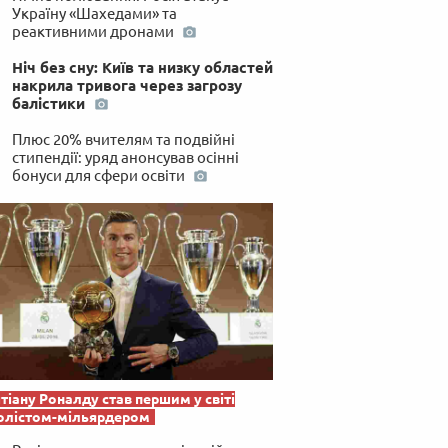
Україну «Шахедами» та
реактивними дронами
Ніч без сну: Київ та низку областей
накрила тривога через загрозу
балістики
Плюс 20% вчителям та подвійні
стипендії: уряд анонсував осінні
бонуси для сфери освіти
тіану Роналду став першим у світі
олістом-мільярдером