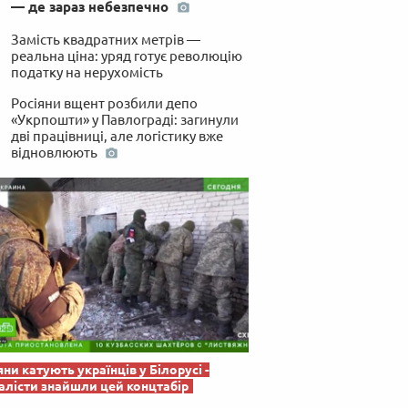
— де зараз небезпечно
 по-українськи
Замість квадратних метрів —
реальна ціна: уряд готує революцію
податку на нерухомість
Росіяни вщент розбили депо
«Укрпошти» у Павлограді: загинули
дві працівниці, але логістику вже
відновлюють
яни катують українців у Білорусі -
лісти знайшли цей концтабір