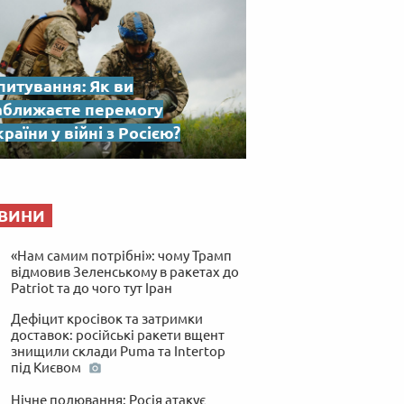
питування: Як ви
аближаєте перемогу
раїни у війні з Росією?
ВИНИ
«Нам самим потрібні»: чому Трамп
відмовив Зеленському в ракетах до
Patriot та до чого тут Іран
Дефіцит кросівок та затримки
доставок: російські ракети вщент
знищили склади Puma та Intertop
під Києвом
Нічне полювання: Росія атакує