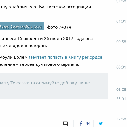
01:58
ятную табличку от Баптистской ассоциации
01:01
йолет Браун /
eldiario.ec
иннеса 15 апреля и 26 июля 2017 года она
00:58
йших людей в истории.
 Роули Ерлем
мечтает попасть в Книгу рекордов
елением героев культового сериала.
00:01
нал у Telegram та отримуйте добірку лише
06 С
23:01
22:58
44