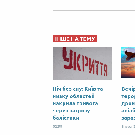
ІНШЕ НА ТЕМУ
Ніч без сну: Київ та
Вечір
низку областей
теро
накрила тривога
дрон
через загрозу
авіа
балістики
зара
02:58
Вчора,