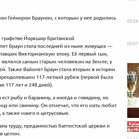
осом Гейнором Брауном, с которым у нее родились
02:58
 в графстве Йоркшир британской
02:01
лет Браун стала последней из ныне живущих —
тавших Викторианскую эпоху. Её первый сын,
и являлся самым старым человеком на Земле, у
й. Также Вайолет Браун стала вторым в истории
 преодолевшим 117-летний рубеж (первой была
 117 лет и 248 дней).
 ест рыбу и баранину, а иногда и говядину, но
ицу или свинину. Он отмечал, что его мать любит
 а также манго и цитрусовые.
Кріш
ана труду, преданностью баптистской церкви и
футб
в целом.