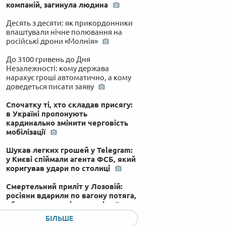
компаній, загинула людина
Десять з десяти: як прикордонники
влаштували нічне полювання на
російські дрони «Молнія»
До 3100 гривень до Дня
Незалежності: кому держава
нарахує гроші автоматично, а кому
доведеться писати заяву
Спочатку ті, хто складав присягу:
в Україні пропонують
кардинально змінити черговість
мобілізації
Шукав легких грошей у Telegram:
у Києві спіймали агента ФСБ, який
коригував удари по столиці
Смертельний приліт у Лозовій:
росіяни вдарили по вагону потяга,
вбивши двох залізничників
БІЛЬШЕ
Жіноча мобілізація в Україні: кому