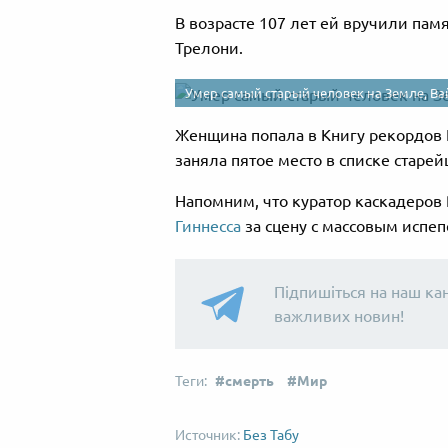
В возрасте 107 лет ей вручили пам
Трелони.
Умер самый старый человек на Земле, Ва
Женщина попала в Книгу рекордов Г
заняла пятое место в списке старе
Напомним, что куратор каскадеров
Гиннесса
за сцену с массовым испеп
Підпишіться на наш ка
важливих новин!
смерть
Мир
Без Табу