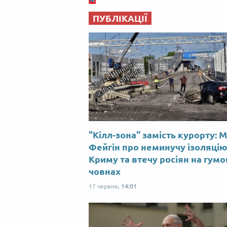
ПУБЛІКАЦІЇ
"Кілл-зона" замість курорту: 
Фейгін про неминучу ізоляці
Криму та втечу росіян на гум
човнах
17 червня,
14:01