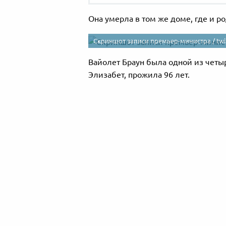
Она умерла в том же доме, где и ро
Скриншот записи премьер-министра /
tw
Вайолет Браун была одной из четыр
Элизабет, прожила 96 лет.