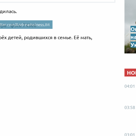
дилась.
itter.com/AndrewHolnessJM
О
н
ёх детей, родившихся в семье. Её мать,
Ук
НО
04:01
03:58
03:01