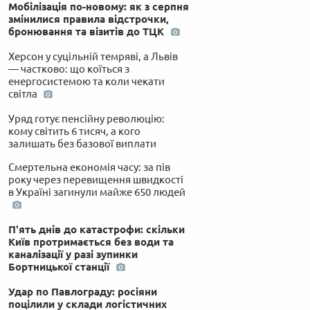
Мобілізація по-новому: як з серпня
змінилися правила відстрочки,
бронювання та візитів до ТЦК
Херсон у суцільній темряві, а Львів
— частково: що коїться з
енергосистемою та коли чекати
світла
Уряд готує пенсійну революцію:
кому світить 6 тисяч, а кого
залишать без базової виплати
Смертельна економія часу: за пів
року через перевищення швидкості
в Україні загинули майже 650 людей
П'ять днів до катастрофи: скільки
Київ протримається без води та
каналізації у разі зупинки
Бортницької станції
Удар по Павлограду: росіяни
поцілили у склади логістичних