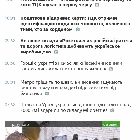
кого ТЦК шукає в першу чергу
Податкова відкриває карти: ТЦК отримає
10:01
ідентифікаційні коди всіх чоловіків, включно з
тими, хто за кордоном
Не лише склади «Розетки»: як російські ракети
09:58
та дорога логістика добивають українське
виробництво
Гроші є, укриттів немає: як київські чиновники
08:58
заплуталися у власних повноваженнях
Метро тріщить по швах, а чиновники шукають
08:01
винних: чому киянам досі ніде ховатися від
балістики
Привіт на Урал: українські дрони подолали понад
07:58
2000 км і вдарили по складу Wildberries