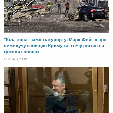
"Кілл-зона" замість курорту: Марк Фейгін про
неминучу ізоляцію Криму та втечу росіян на
гумових човнах
17 червня,
14:01