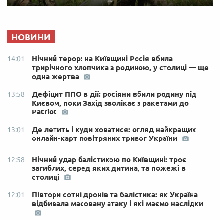
НОВИНИ
Нічний терор: на Київщині Росія вбила
14:01
трирічного хлопчика з родиною, у столиці — ще
одна жертва
Дефіцит ППО в дії: росіяни вбили родину під
13:58
Києвом, поки Захід зволікає з ракетами до
Patriot
Де летить і куди ховатися: огляд найкращих
13:01
онлайн-карт повітряних тривог України
Нічний удар балістикою по Київщині: троє
12:58
загиблих, серед яких дитина, та пожежі в
столиці
Півтори сотні дронів та балістика: як Україна
12:01
відбивала масовану атаку і які маємо наслідки