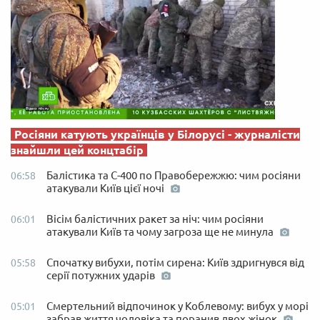
Росіяни катують українців у Білорусі - журналісти
знайшли цей концтабір
Балістика та С-400 по Правобережжю: чим росіяни
06:58
атакували Київ цієї ночі
Вісім балістичних ракет за ніч: чим росіяни
06:01
атакували Київ та чому загроза ще не минула
Спочатку вибухи, потім сирена: Київ здригнувся від
05:58
серії потужних ударів
Смертельний відпочинок у Коблевому: вибух у морі
05:01
забрав життя чоловіка та поранив двох жінок