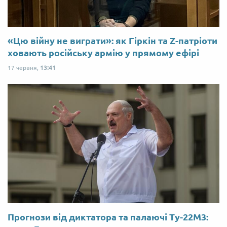
«Цю війну не виграти»: як Гіркін та Z-патріоти
ховають російську армію у прямому ефірі
17 червня,
13:41
Прогнози від диктатора та палаючі Ту-22М3: