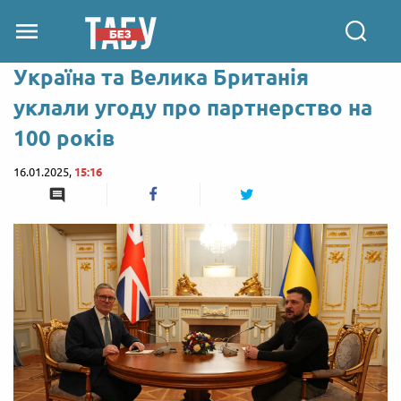
Україна та Велика Британія
уклали угоду про партнерство на
100 років
16.01.2025,
15:16