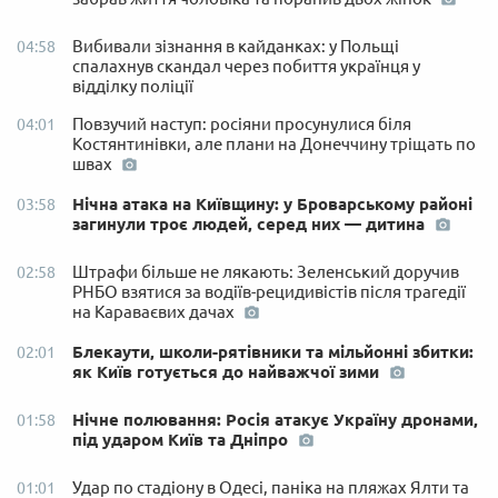
Вибивали зізнання в кайданках: у Польщі
04:58
спалахнув скандал через побиття українця у
відділку поліції
Повзучий наступ: росіяни просунулися біля
04:01
Костянтинівки, але плани на Донеччину тріщать по
швах
Нічна атака на Київщину: у Броварському районі
03:58
загинули троє людей, серед них — дитина
Штрафи більше не лякають: Зеленський доручив
02:58
РНБО взятися за водіїв-рецидивістів після трагедії
на Караваєвих дачах
Блекаути, школи-рятівники та мільйонні збитки:
02:01
як Київ готується до найважчої зими
Нічне полювання: Росія атакує Україну дронами,
01:58
під ударом Київ та Дніпро
Удар по стадіону в Одесі, паніка на пляжах Ялти та
01:01