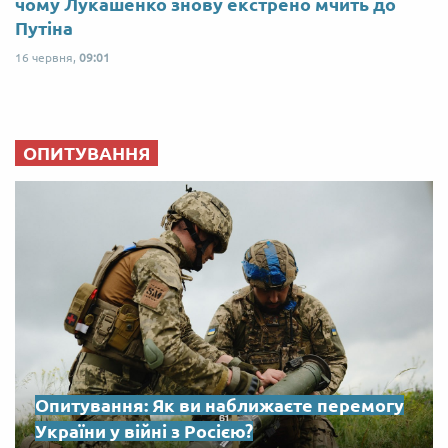
чому Лукашенко знову екстрено мчить до
Путіна
16 червня,
09:01
ОПИТУВАННЯ
Опитування: Як ви наближаєте перемогу
України у війні з Росією?