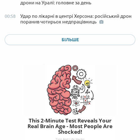
дрони на Уралі: головне за день
Удар по лікарні в центрі Херсона: російський дрон
00:58
поранив чотирьох медпрацівниць
БІЛЬШЕ
This 2-Minute Test Reveals Your
Real Brain Age - Most People Are
Shocked!
Tips And Life Hacks