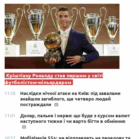
Кріштіану Роналду став першим у світі
футболістом-мільярдером
Наслідки нічної атаки на Київ: під завалами
11:58
знайшли загиблого, ще четверо людей
постраждали
Долар, пальне і нерви: що буде з курсом валют
11:01
наступного тижня і чи варто бігти в обмінник
Мобілізація 55+: чи відправлять на передову та
10:57