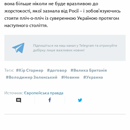
вона більше ніколи не буде вразливою до
жорстокості, якої зазнала від Росії – і зобов'язуючись
стояти пліч-о-пліч із суверенною Україною протягом
наступного століття.
Підпишіться на наш канал у Telegram та отримуйте
добірку лише важливих новин!
Кір Стармер
договор
Велика Британія
Володимир Зеленський
Новини
Украина
Європейська правда