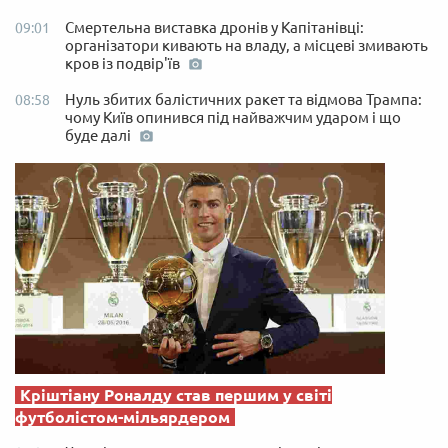
Смертельна виставка дронів у Капітанівці:
09:01
організатори кивають на владу, а місцеві змивають
кров із подвір'їв
Нуль збитих балістичних ракет та відмова Трампа:
08:58
чому Київ опинився під найважчим ударом і що
буде далі
Кріштіану Роналду став першим у світі
футболістом-мільярдером