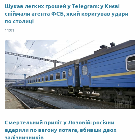
Шукав легких грошей у Telegram: у Києві
спіймали агента ФСБ, який коригував удари
по столиці
11:01
Смертельний приліт у Лозовій: росіяни
вдарили по вагону потяга, вбивши двох
залізничників