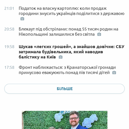
Податок на власну картоплю: коли продаж
21:01
городини змусить українців поділитися з державою
Блекаут під обстрілами: понад 55 тисяч родин на
20:58
Нікопольщині залишилися без світла
Шукав «легких грошей», а знайшов довічне: СБУ
19:58
затримала будівельника, який наводив
балістику на Київ
Фронт наближається: з Краматорської громади
17:58
примусово евакуюють понад пів тисячі дітей
БІЛЬШЕ