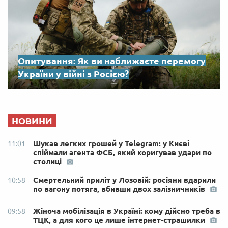
Опитування: Як ви наближаєте перемогу
України у війні з Росією?
НОВИНИ
Шукав легких грошей у Telegram: у Києві
11:01
спіймали агента ФСБ, який коригував удари по
столиці
Смертельний приліт у Лозовій: росіяни вдарили
10:58
по вагону потяга, вбивши двох залізничників
Жіноча мобілізація в Україні: кому дійсно треба в
09:58
ТЦК, а для кого це лише інтернет-страшилки