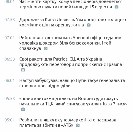
Час міняти картку: кому з пенсіонерів доведеться
08:01
терміново шукати новий банк до 15 вересня
Дорожче за Київ і Львів: як Ужгород став столицею
07:58
космічних цін на оренду житла
Риболовля з вогником: в Аризоні офіцер вдарив
07:01
чоловіка шокером біля бензоколонки, і той
спалахнув
Свої ракети для Patriot: США та Україна
06:58
продовжують переговори попри скепсис Трампа
Наступ забуксував: навіщо Путін тасує генералів та
06:01
створює нові підрозділи
«Білий квиток» під ключ: на Волині судитимуть
05:58
начальника ТЦК, який списував ухилянтів за 7 тисяч
Розбили пляшку в супермаркеті: хто насправді
05:01
платить за збитки в «АТБ»