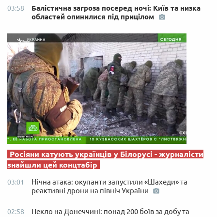
Балістична загроза посеред ночі: Київ та низка
03:58
областей опинилися під прицілом
Росіяни катують українців у Білорусі - журналісти
знайшли цей концтабір
Нічна атака: окупанти запустили «Шахеди» та
03:01
реактивні дрони на північ України
Пекло на Донеччині: понад 200 боїв за добу та
02:58