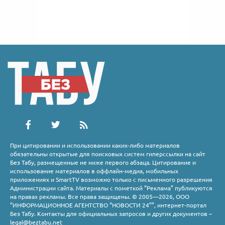
При цитировании и использовании каких-либо материалов
обязательны открытые для поисковых систем гиперссылки на сайт
Без Табу, размещенные не ниже первого абзаца. Цитирование и
использование материалов в оффлайн-медиа, мобильных
приложениях и SmartTV возможно только с письменного разрешения
Администрации сайта. Материалы с пометкой “Реклама” публикуются
на правах рекламы. Все права защищены. © 2005—2026, ООО
“ИНФОРМАЦИОННОЕ АГЕНТСТВО “НОВОСТИ 24””, интернет-портал
Без Табу. Контакты для официальных запросов и других документов –
legal@beztabu.net