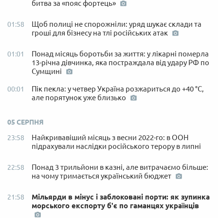
битва за «пояс фортець»
Щоб полиці не спорожніли: уряд шукає склади та
01:58
гроші для бізнесу на тлі російських атак
Понад місяць боротьби за життя: у лікарні померла
01:01
13-річна дівчинка, яка постраждала від удару РФ по
Сумщині
Пік пекла: у четвер Україна розжариться до +40 °C,
00:01
але порятунок уже близько
05 СЕРПНЯ
Найкривавіший місяць з весни 2022-го: в ООН
23:58
підрахували наслідки російського терору в липні
Понад 3 трильйони в казні, але витрачаємо більше:
22:58
на чому тримається український бюджет
Мільярди в мінус і заблоковані порти: як зупинка
21:58
морського експорту б'є по гаманцях українців