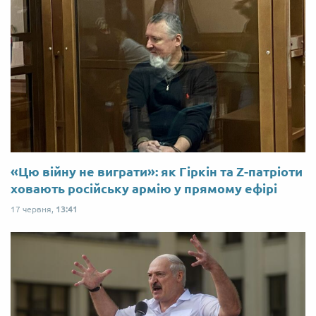
«Цю війну не виграти»: як Гіркін та Z-патріоти
ховають російську армію у прямому ефірі
17 червня,
13:41