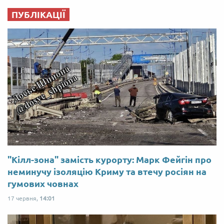
ПУБЛІКАЦІЇ
"Кілл-зона" замість курорту: Марк Фейгін про
неминучу ізоляцію Криму та втечу росіян на
гумових човнах
17 червня,
14:01