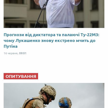
Прогнози від диктатора та палаючі Ту-22М3:
чому Лукашенко знову екстрено мчить до
Путіна
16 червня,
09:01
ОПИТУВАННЯ