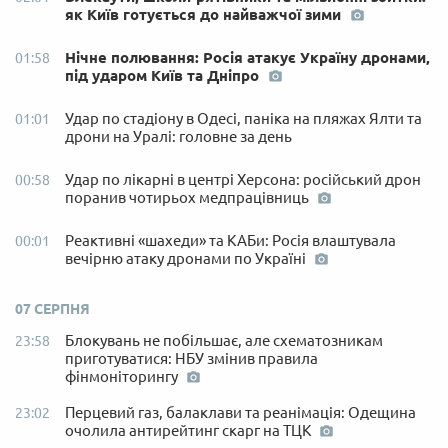
як Київ готується до найважчої зими
Нічне полювання: Росія атакує Україну дронами,
01:58
під ударом Київ та Дніпро
Удар по стадіону в Одесі, паніка на пляжах Ялти та
01:01
дрони на Уралі: головне за день
Удар по лікарні в центрі Херсона: російський дрон
00:58
поранив чотирьох медпрацівниць
Реактивні «шахеди» та КАБи: Росія влаштувала
00:01
вечірню атаку дронами по Україні
07 СЕРПНЯ
Блокувань не побільшає, але схематозникам
23:58
приготуватися: НБУ змінив правила
фінмоніторингу
Перцевий газ, балаклави та реанімація: Одещина
23:02
очолила антирейтинг скарг на ТЦК