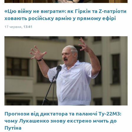
«Цю війну не виграти»: як Гіркін та Z-патріоти
ховають російську армію у прямому ефірі
17 червня,
13:41
Прогнози від диктатора та палаючі Ту-22М3:
чому Лукашенко знову екстрено мчить до
Путіна