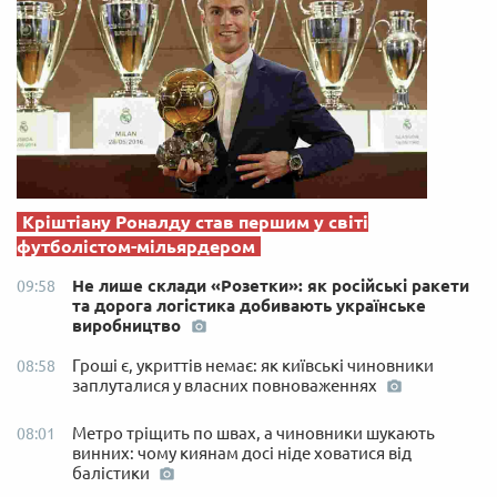
Кріштіану Роналду став першим у світі
футболістом-мільярдером
Не лише склади «Розетки»: як російські ракети
09:58
та дорога логістика добивають українське
виробництво
Гроші є, укриттів немає: як київські чиновники
08:58
заплуталися у власних повноваженнях
Метро тріщить по швах, а чиновники шукають
08:01
винних: чому киянам досі ніде ховатися від
балістики