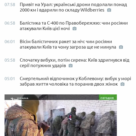
Привіт на Урал: українські дрони подолали понад
07:58
2000 км і вдарили по складу Wildberries
Балістика та С-400 по Правобережжю: чим росіяни
06:58
атакували Київ цієї ночі
Вісім балістичних ракет за ніч: чим росіяни
06:01
атакували Київ та чому загроза ще не минула
Спочатку вибухи, потім сирена: Київ здригнувся від
05:58
серії потужних ударів
Смертельний відпочинок у Коблевому: вибух у морі
05:01
забрав життя чоловіка та поранив двох жінок