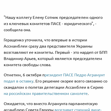
"Нашу коллегу Елену Сотник председателем одного
из ключевых комитетов ПАСЕ - юридического", -
сообщила она.
Геращенко уточнила, что впервые в истории
Ассмамблеи сразу два представителя Украины
возглавляют ее комитеты. Первый - это нардеп от БПП
Владимир Арьев, который является председателем
комитета свободы слова.
Отметим, 6 октября п
резидент ПАСЕ Педро Аграмунт
подал в оставку
. Его решение скорее всего связанно со
скандалом о полетах делегации Ассамблеи в Сирию
на российском правительственном самолете
.
Ожидается, что вместо Аграмунта парламентскую
ассамблею Совета Европы
возглавит старший вице-