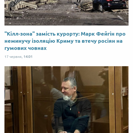
"Кілл-зона" замість курорту: Марк Фейгін про
неминучу ізоляцію Криму та втечу росіян на
гумових човнах
17 червня,
14:01