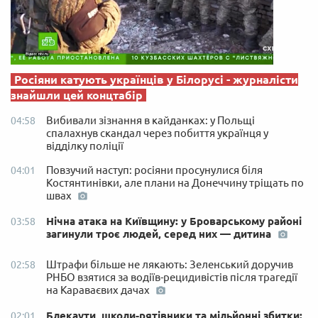
Росіяни катують українців у Білорусі - журналісти
знайшли цей концтабір
Вибивали зізнання в кайданках: у Польщі
04:58
спалахнув скандал через побиття українця у
відділку поліції
Повзучий наступ: росіяни просунулися біля
04:01
Костянтинівки, але плани на Донеччину тріщать по
швах
Нічна атака на Київщину: у Броварському районі
03:58
загинули троє людей, серед них — дитина
Штрафи більше не лякають: Зеленський доручив
02:58
РНБО взятися за водіїв-рецидивістів після трагедії
на Караваєвих дачах
Блекаути, школи-рятівники та мільйонні збитки:
02:01