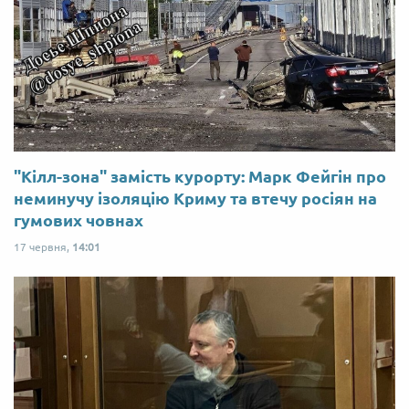
"Кілл-зона" замість курорту: Марк Фейгін про
неминучу ізоляцію Криму та втечу росіян на
гумових човнах
17 червня,
14:01