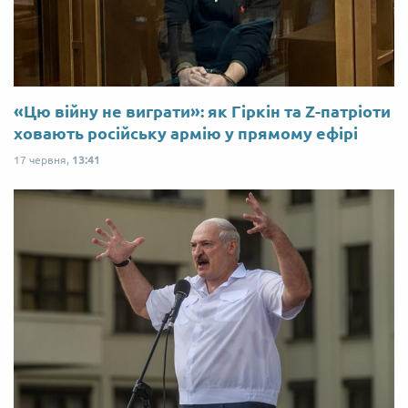
«Цю війну не виграти»: як Гіркін та Z-патріоти
ховають російську армію у прямому ефірі
17 червня,
13:41