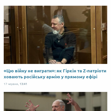
«Цю війну не виграти»: як Гіркін та Z-патріоти
ховають російську армію у прямому ефірі
17 червня,
13:41