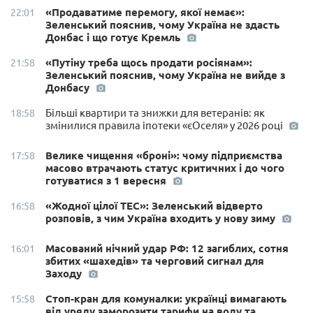
«Продаватиме перемогу, якої немає»:
22:01
Зеленський пояснив, чому Україна не здасть
Донбас і що готує Кремль
«Путіну треба щось продати росіянам»:
21:58
Зеленський пояснив, чому Україна не вийде з
Донбасу
Більші квартири та знижки для ветеранів: як
18:58
змінилися правила іпотеки «єОселя» у 2026 році
Велике чищення «броні»: чому підприємства
17:58
масово втрачають статус критичних і до чого
готуватися з 1 вересня
«Жодної цілої ТЕС»: Зеленський відверто
16:58
розповів, з чим Україна входить у нову зиму
Масований нічний удар РФ: 12 загиблих, сотня
16:01
збитих «шахедів» та черговий сигнал для
Заходу
Стоп-кран для комуналки: українці вимагають
15:58
від уряду заморозити тарифи на воду та