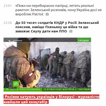
«Поки ми перебираємо папірці, летять реальні
23:01
ракети»: Зеленський розповів, чому Україна досі не
виробляє Patriot
До 50 тисяч солдатів КНДР у Росії: Зеленський
22:58
пояснив, навіщо Пхеньяну ця війна та що
заважає Сеулу дати нам ППО
Росіяни катують українців у Білорусі - журналісти
знайшли цей концтабір