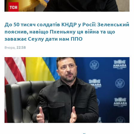
До 50 тисяч солдатів КНДР у Росії: Зеленський
пояснив, навіщо Пхеньяну ця війна та що
заважає Сеулу дати нам ППО
Вчора,
22:58