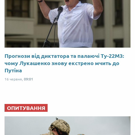
Прогнози від диктатора та палаючі Ту-22М3:
чому Лукашенко знову екстрено мчить до
Путіна
16 червня,
09:01
ОПИТУВАННЯ