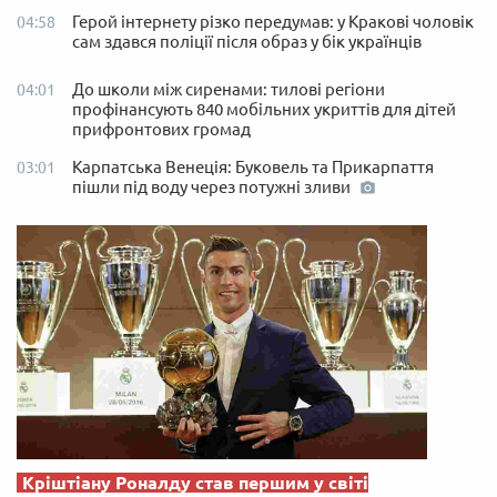
Герой інтернету різко передумав: у Кракові чоловік
04:58
сам здався поліції після образ у бік українців
До школи між сиренами: тилові регіони
04:01
профінансують 840 мобільних укриттів для дітей
прифронтових громад
Карпатська Венеція: Буковель та Прикарпаття
03:01
пішли під воду через потужні зливи
Кріштіану Роналду став першим у світі