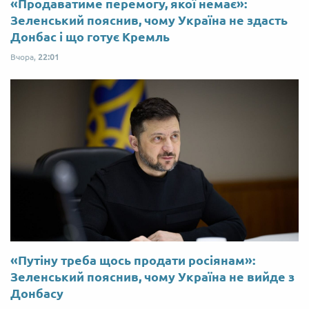
«Продаватиме перемогу, якої немає»:
Зеленський пояснив, чому Україна не здасть
Донбас і що готує Кремль
Вчора,
22:01
«Путіну треба щось продати росіянам»:
Зеленський пояснив, чому Україна не вийде з
Донбасу