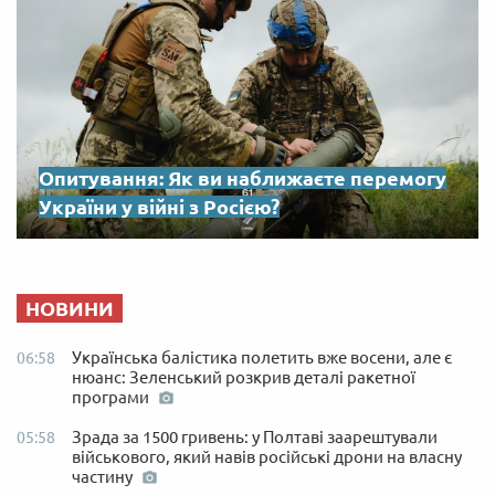
Опитування: Як ви наближаєте перемогу
України у війні з Росією?
НОВИНИ
Українська балістика полетить вже восени, але є
06:58
нюанс: Зеленський розкрив деталі ракетної
програми
Зрада за 1500 гривень: у Полтаві заарештували
05:58
військового, який навів російські дрони на власну
частину