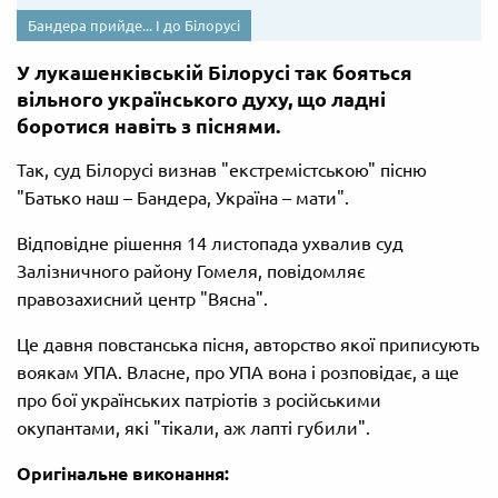
Бандера прийде... І до Білорусі
У лукашенківській Білорусі так бояться
вільного українського духу, що ладні
боротися навіть з піснями.
Так, суд Білорусі визнав "екстремістською" пісню
"Батько наш – Бандера, Україна – мати".
Відповідне рішення 14 листопада ухвалив суд
Залізничного району Гомеля, повідомляє
правозахисний центр "Вясна".
Це давня повстанська пісня, авторство якої приписують
воякам УПА. Власне, про УПА вона і розповідає, а ще
про бої українських патріотів з російськими
окупантами, які "тікали, аж лапті губили".
Оригінальне виконання: