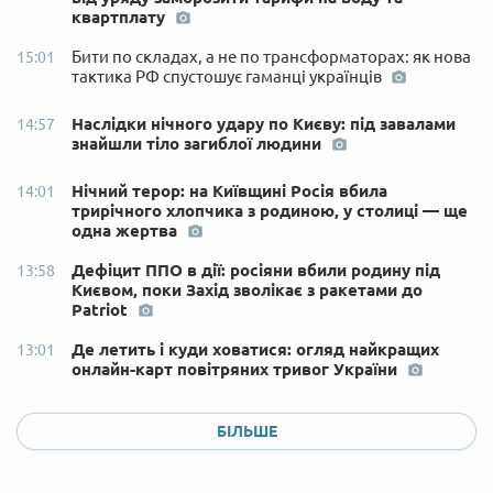
квартплату
Бити по складах, а не по трансформаторах: як нова
15:01
тактика РФ спустошує гаманці українців
Наслідки нічного удару по Києву: під завалами
14:57
знайшли тіло загиблої людини
Нічний терор: на Київщині Росія вбила
14:01
трирічного хлопчика з родиною, у столиці — ще
одна жертва
Дефіцит ППО в дії: росіяни вбили родину під
13:58
Києвом, поки Захід зволікає з ракетами до
Patriot
Де летить і куди ховатися: огляд найкращих
13:01
онлайн-карт повітряних тривог України
БІЛЬШЕ