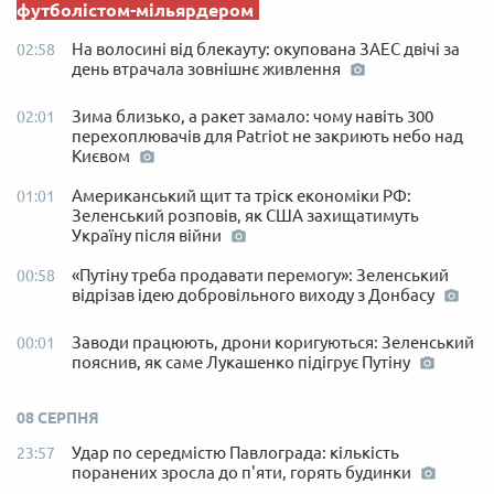
футболістом-мільярдером
На волосині від блекауту: окупована ЗАЕС двічі за
02:58
день втрачала зовнішнє живлення
Зима близько, а ракет замало: чому навіть 300
02:01
перехоплювачів для Patriot не закриють небо над
Києвом
Американський щит та тріск економіки РФ:
01:01
Зеленський розповів, як США захищатимуть
Україну після війни
«Путіну треба продавати перемогу»: Зеленський
00:58
відрізав ідею добровільного виходу з Донбасу
Заводи працюють, дрони коригуються: Зеленський
00:01
пояснив, як саме Лукашенко підігрує Путіну
08 СЕРПНЯ
Удар по середмістю Павлограда: кількість
23:57
поранених зросла до п'яти, горять будинки