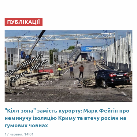
ПУБЛІКАЦІЇ
"Кілл-зона" замість курорту: Марк Фейгін про
неминучу ізоляцію Криму та втечу росіян на
гумових човнах
17 червня,
14:01