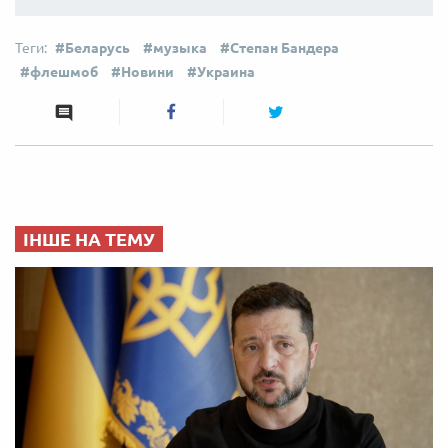
Беларусь
музыка
Степан Бандера
флешмоб
Новини
Украина
ІНШЕ НА ТЕМУ