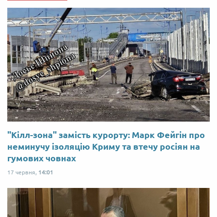
"Кілл-зона" замість курорту: Марк Фейгін про
неминучу ізоляцію Криму та втечу росіян на
гумових човнах
17 червня,
14:01