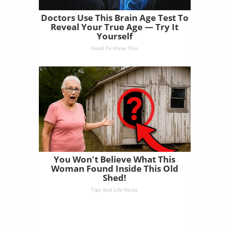
Doctors Use This Brain Age Test To
Reveal Your True Age — Try It
Yourself
Good To Know This
You Won't Believe What This
Woman Found Inside This Old
Shed!
Tips And Life Hacks