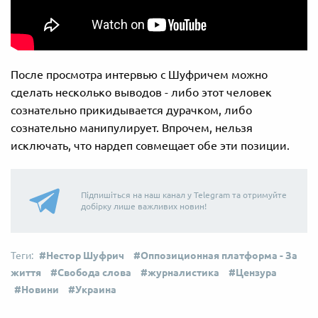
После просмотра интервью с Шуфричем можно
сделать несколько выводов - либо этот человек
сознательно прикидывается дурачком, либо
сознательно манипулирует. Впрочем, нельзя
исключать, что нардеп совмещает обе эти позиции.
Підпишіться на наш канал у Telegram та отримуйте
добірку лише важливих новин!
Нестор Шуфрич
Оппозиционная платформа - За
життя
Свобода слова
журналистика
Цензура
Новини
Украина