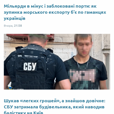
Мільярди в мінус і заблоковані порти: як
зупинка морського експорту б'є по гаманцях
українців
Вчора,
21:58
Шукав «легких грошей», а знайшов довічне:
СБУ затримала будівельника, який наводив
балістику на Київ