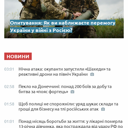
Опитування: Як ви наближаєте перемогу
України у війні з Росією?
НОВИНИ
Нічна атака: окупанти запустили «Шахеди» та
03:01
реактивні дрони на північ України
Пекло на Донеччині: понад 200 боїв за добу та
02:58
битва за «пояс фортець»
Щоб полиці не спорожніли: уряд шукає склади та
01:58
гроші для бізнесу на тлі російських атак
Понад місяць боротьби за життя: у лікарні померла
01:01
13-річна дівчинка, яка постраждала від удару РФ по