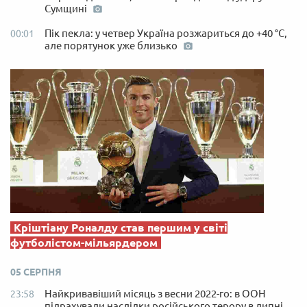
Сумщині
Пік пекла: у четвер Україна розжариться до +40 °C,
00:01
але порятунок уже близько
Кріштіану Роналду став першим у світі
футболістом-мільярдером
05 СЕРПНЯ
Найкривавіший місяць з весни 2022-го: в ООН
23:58
підрахували наслідки російського терору в липні