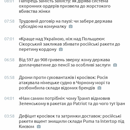
Папірець замість захисту: як дірява система
08:01
охоронних ордерів призвела до жорстокого
вбивства жінки
Трудовий договір на паузі: чи забере держава
07:58
субсидію на комуналку
«Краще над Україною, ніж над Польщею»:
07:01
Сікорський закликав збивати російські ракети до
перетину кордону
Від 597 до 908 гривень зверху: кому держава
06:58
доплачуватиме до пенсії за особливі заслуги
Дрони проти суховантажів і кросівок: Росія
05:58
атакувала німецьке судно в Чорному морі та
розбомбила склади відомих брендів
«Нам самим потрібні»: чому Трамп відмовив
04:01
Зеленському в ракетах до Patriot та до чого тут Іран
Дефіцит кросівок та затримки доставок: російські
03:58
ракети вщент знищили склади Puma та Intertop під
Києвом