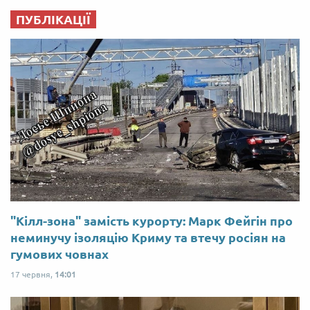
ПУБЛІКАЦІЇ
"Кілл-зона" замість курорту: Марк Фейгін про
неминучу ізоляцію Криму та втечу росіян на
гумових човнах
17 червня,
14:01