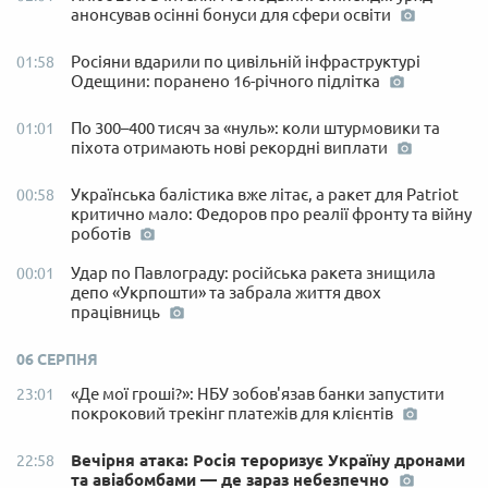
анонсував осінні бонуси для сфери освіти
Росіяни вдарили по цивільній інфраструктурі
01:58
Одещини: поранено 16-річного підлітка
По 300–400 тисяч за «нуль»: коли штурмовики та
01:01
піхота отримають нові рекордні виплати
Українська балістика вже літає, а ракет для Patriot
00:58
критично мало: Федоров про реалії фронту та війну
роботів
Удар по Павлограду: російська ракета знищила
00:01
депо «Укрпошти» та забрала життя двох
працівниць
06 СЕРПНЯ
«Де мої гроші?»: НБУ зобов'язав банки запустити
23:01
покроковий трекінг платежів для клієнтів
Вечірня атака: Росія тероризує Україну дронами
22:58
та авіабомбами — де зараз небезпечно