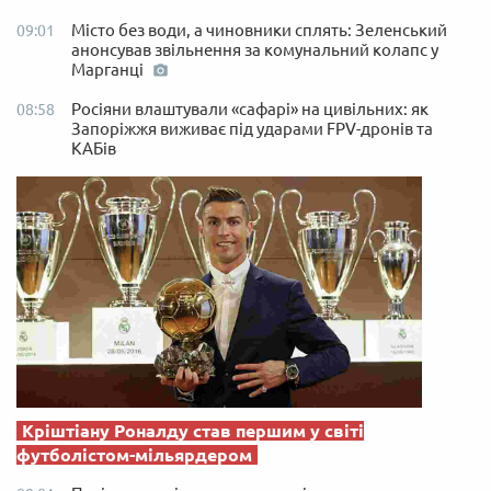
Місто без води, а чиновники сплять: Зеленський
09:01
анонсував звільнення за комунальний колапс у
Марганці
Росіяни влаштували «сафарі» на цивільних: як
08:58
Запоріжжя виживає під ударами FPV-дронів та
КАБів
Кріштіану Роналду став першим у світі
футболістом-мільярдером