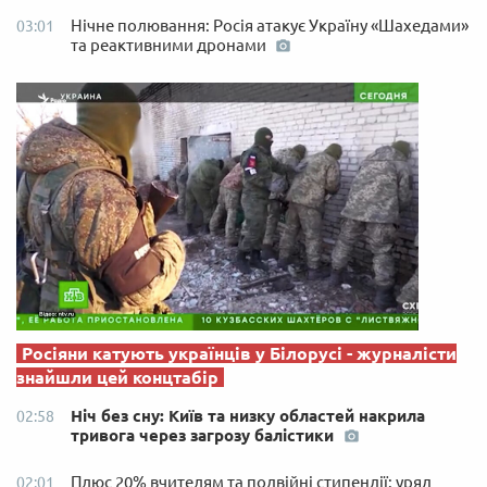
Нічне полювання: Росія атакує Україну «Шахедами»
03:01
та реактивними дронами
Росіяни катують українців у Білорусі - журналісти
знайшли цей концтабір
Ніч без сну: Київ та низку областей накрила
02:58
тривога через загрозу балістики
Плюс 20% вчителям та подвійні стипендії: уряд
02:01