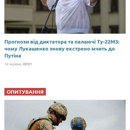
Прогнози від диктатора та палаючі Ту-22М3:
чому Лукашенко знову екстрено мчить до
Путіна
16 червня,
09:01
ОПИТУВАННЯ