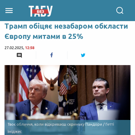
Трамп обіцяє незабаром обкласти
Європу митами в 25%
27.02.2025,
12:58
Твоє обличчя, коли відкриваєш скриньку Пандори / Гетті
іміджес