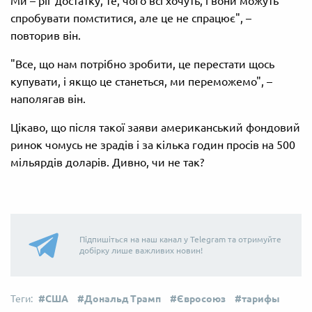
Ми – ріг достатку, те, чого всі хочуть, і вони можуть
спробувати помститися, але це не спрацює", –
повторив він.
"Все, що нам потрібно зробити, це перестати щось
купувати, і якщо це станеться, ми переможемо", –
наполягав він.
Цікаво, що після такої заяви американський фондовий
ринок чомусь не зрадів і за кілька годин просів на 500
мільярдів доларів. Дивно, чи не так?
Підпишіться на наш канал у Telegram та отримуйте
добірку лише важливих новин!
США
Дональд Трамп
Євросоюз
тарифы