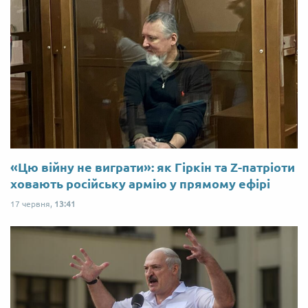
«Цю війну не виграти»: як Гіркін та Z-патріоти
ховають російську армію у прямому ефірі
17 червня,
13:41