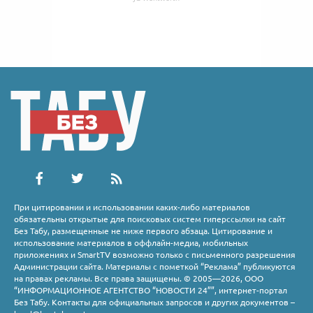
При цитировании и использовании каких-либо материалов
обязательны открытые для поисковых систем гиперссылки на сайт
Без Табу, размещенные не ниже первого абзаца. Цитирование и
использование материалов в оффлайн-медиа, мобильных
приложениях и SmartTV возможно только с письменного разрешения
Администрации сайта. Материалы с пометкой “Реклама” публикуются
на правах рекламы. Все права защищены. © 2005—2026, ООО
“ИНФОРМАЦИОННОЕ АГЕНТСТВО “НОВОСТИ 24””, интернет-портал
Без Табу. Контакты для официальных запросов и других документов –