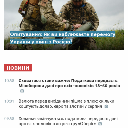
Опитування: Як ви наближаєте перемогу
України у війні з Росією?
НОВИНИ
Сховатися стане важче: Податкова передасть
10:58
Міноборони дані про всіх чоловіків 18–60 років
Валюта перед вихідними пішла в плюс: скільки
10:01
коштують долар, євро та злотий 7 серпня
Хованки закінчуються: податкова передасть дані
09:58
про всіх чоловіків до реєстру «Оберіг»