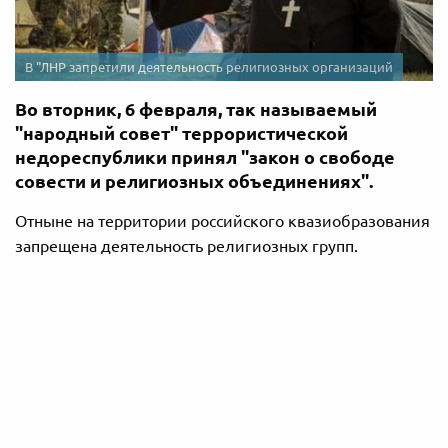
В "ЛНР запретили деятельность религиозных организаций
Во вторник, 6 февраля, так называемый
"народный совет" террористической
недореспублики принял "закон о свободе
совести и религиозных объединениях".
Отныне на территории российского квазиобразования
запрещена деятельность религиозных групп.