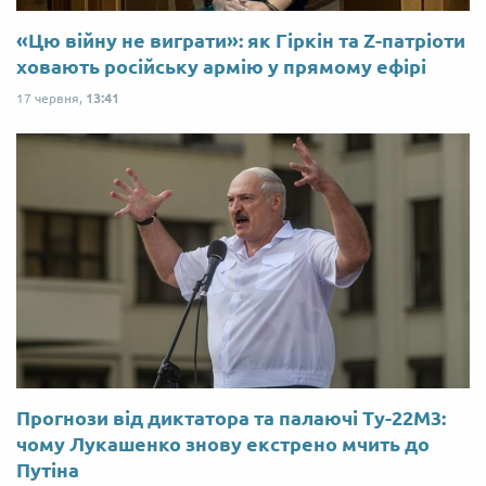
«Цю війну не виграти»: як Гіркін та Z-патріоти
ховають російську армію у прямому ефірі
17 червня,
13:41
Прогнози від диктатора та палаючі Ту-22М3:
чому Лукашенко знову екстрено мчить до
Путіна