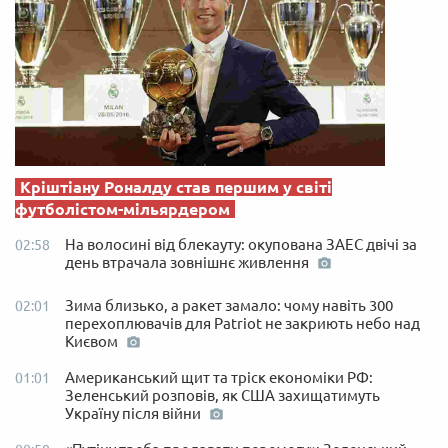
Кріштіану Роналду став першим у світі
футболістом-мільярдером
На волосині від блекауту: окупована ЗАЕС двічі за
02:58
день втрачала зовнішнє живлення
Зима близько, а ракет замало: чому навіть 300
02:01
перехоплювачів для Patriot не закриють небо над
Києвом
Американський щит та тріск економіки РФ:
01:01
Зеленський розповів, як США захищатимуть
Україну після війни