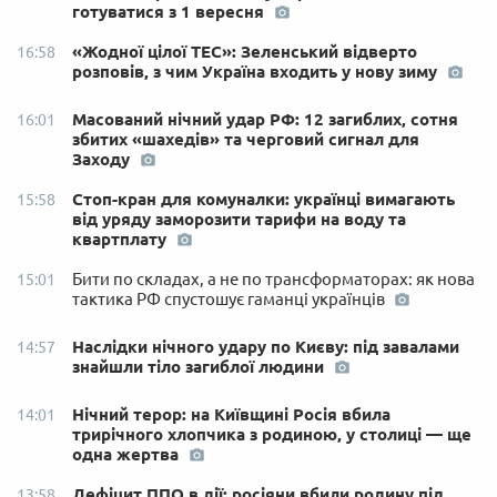
готуватися з 1 вересня
«Жодної цілої ТЕС»: Зеленський відверто
16:58
розповів, з чим Україна входить у нову зиму
Масований нічний удар РФ: 12 загиблих, сотня
16:01
збитих «шахедів» та черговий сигнал для
Заходу
Стоп-кран для комуналки: українці вимагають
15:58
від уряду заморозити тарифи на воду та
квартплату
Бити по складах, а не по трансформаторах: як нова
15:01
тактика РФ спустошує гаманці українців
Наслідки нічного удару по Києву: під завалами
14:57
знайшли тіло загиблої людини
Нічний терор: на Київщині Росія вбила
14:01
трирічного хлопчика з родиною, у столиці — ще
одна жертва
Дефіцит ППО в дії: росіяни вбили родину під
13:58