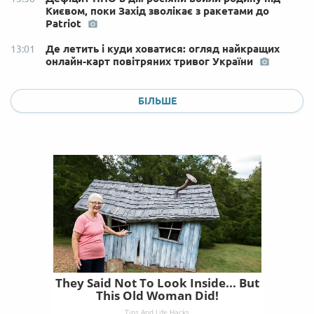
Києвом, поки Захід зволікає з ракетами до
Patriot
Де летить і куди ховатися: огляд найкращих
13:01
онлайн-карт повітряних тривог України
БІЛЬШЕ
They Said Not To Look Inside... But
This Old Woman Did!
Tips And Life Hacks