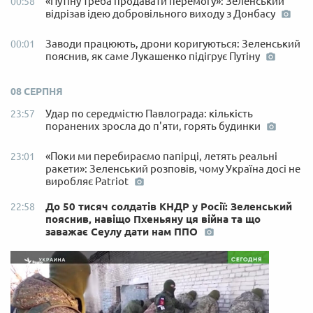
«Путіну треба продавати перемогу»: Зеленський
00:58
відрізав ідею добровільного виходу з Донбасу
Заводи працюють, дрони коригуються: Зеленський
00:01
пояснив, як саме Лукашенко підігрує Путіну
08 СЕРПНЯ
Удар по середмістю Павлограда: кількість
23:57
поранених зросла до п'яти, горять будинки
«Поки ми перебираємо папірці, летять реальні
23:01
ракети»: Зеленський розповів, чому Україна досі не
виробляє Patriot
До 50 тисяч солдатів КНДР у Росії: Зеленський
22:58
пояснив, навіщо Пхеньяну ця війна та що
заважає Сеулу дати нам ППО