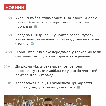
НОВИНИ
Українська балістика полетить вже восени, але є
06:58
нюанс: Зеленський розкрив деталі ракетної
програми
Зрада за 1500 гривень: у Полтаві заарештували
05:58
військового, який навів російські дрони на власну
частину
Герой інтернету різко передумав: у Кракові чоловік
04:58
сам здався поліції після образ у бік українців
До школи між сиренами: тилові регіони
04:01
профінансують 840 мобільних укриттів для дітей
прифронтових громад
Карпатська Венеція: Буковель та Прикарпаття
03:01
пішли під воду через потужні зливи