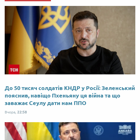
До 50 тисяч солдатів КНДР у Росії: Зеленський
пояснив, навіщо Пхеньяну ця війна та що
заважає Сеулу дати нам ППО
Вчора,
22:58