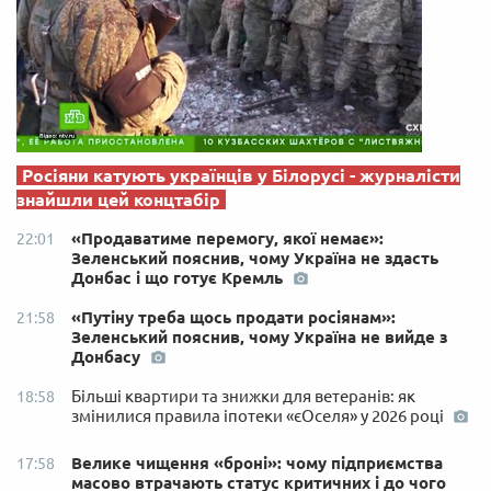
Росіяни катують українців у Білорусі - журналісти
знайшли цей концтабір
«Продаватиме перемогу, якої немає»:
22:01
Зеленський пояснив, чому Україна не здасть
Донбас і що готує Кремль
«Путіну треба щось продати росіянам»:
21:58
Зеленський пояснив, чому Україна не вийде з
Донбасу
Більші квартири та знижки для ветеранів: як
18:58
змінилися правила іпотеки «єОселя» у 2026 році
Велике чищення «броні»: чому підприємства
17:58
масово втрачають статус критичних і до чого