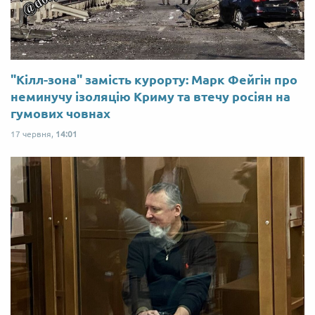
"Кілл-зона" замість курорту: Марк Фейгін про
неминучу ізоляцію Криму та втечу росіян на
гумових човнах
17 червня,
14:01