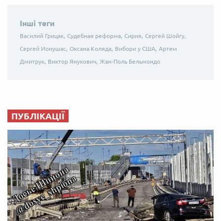
Інші теги
Василий Грицак,
Судебная реформа,
Сирия,
Сергей Шойгу,
Сергей Ионушас,
Оксана Коляда,
Вибори у США,
Артем
Дмитрук,
Виктор Янукович,
Жан-Поль Бельмондо
ПУБЛІКАЦІЇ