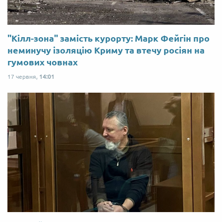
"Кілл-зона" замість курорту: Марк Фейгін про
неминучу ізоляцію Криму та втечу росіян на
гумових човнах
17 червня,
14:01