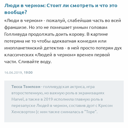
Люди в черном: Стоит ли смотреть и что это
вообще?
«Люди в черном» - пожалуй, слабейшая часть во всей
франшизе. Но это не помешает умным головам
Голливуда продолжать доить корову. В картине
потеряна не то чтобы адекватная комедия или
инопланетянский детектив - в ней просто потерян дух
классических «Людей в черном» времен первой
части. Сливайте воду.
16.06.2019,
19:00
Тесса Томпсон
- голливудская актриса, игра
второстепенную, но важную роль в экранизациях
Marvel, а также в 2019 исполнила главную роль в
перезапуске Людей в черном, составив дуэт с Крисом
Хемсвортом (с ним также снималась в "Торе".