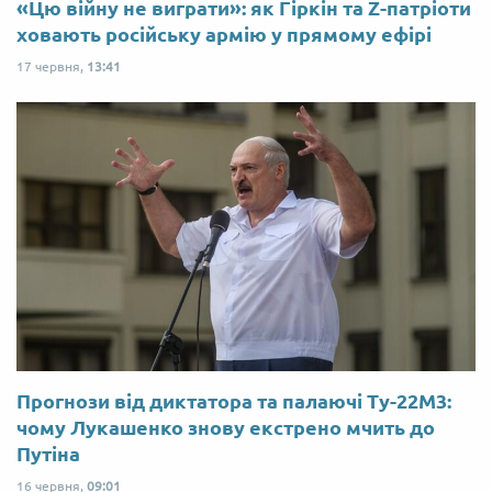
«Цю війну не виграти»: як Гіркін та Z-патріоти
ховають російську армію у прямому ефірі
17 червня,
13:41
Прогнози від диктатора та палаючі Ту-22М3:
чому Лукашенко знову екстрено мчить до
Путіна
16 червня,
09:01