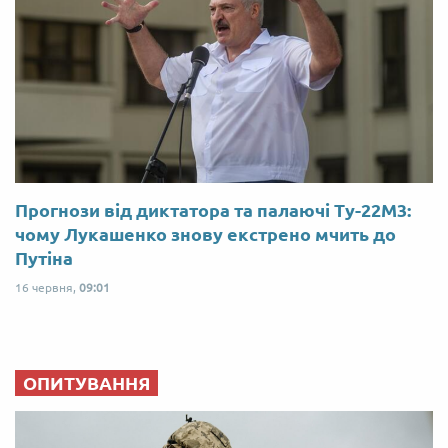
Прогнози від диктатора та палаючі Ту-22М3:
чому Лукашенко знову екстрено мчить до
Путіна
16 червня,
09:01
ОПИТУВАННЯ