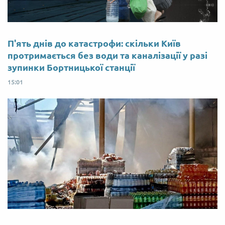
П'ять днів до катастрофи: скільки Київ
протримається без води та каналізації у разі
зупинки Бортницької станції
15:01