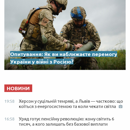
Опитування: Як ви наближаєте перемогу
України у війні з Росією?
НОВИНИ
Херсон у суцільній темряві, а Львів — частково: що
19:58
коїться з енергосистемою та коли чекати світла
Уряд готує пенсійну революцію: кому світить 6
16:58
тисяч, а кого залишать без базової виплати