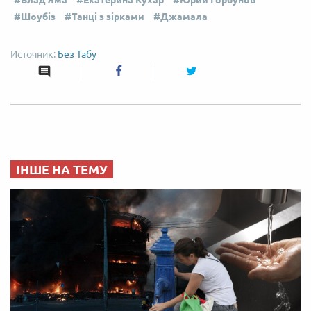
Шоубіз
Танці з зірками
Джамала
Без Табу
ІНШЕ НА ТЕМУ