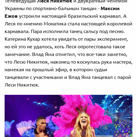
Телеведущая
Леся Никитюк
и двукратный чемпион
Украины по спортивно-бальным танцам -
Максим
Ежов
устроили настоящий бразильский карнавал. А
Леся по мнению Монатика стала настоящей королевой
карнавала. Пара исполнила танец сальсу под песню.
Катерина Кухар хотела увидеть от пары эксперимент,
но ей это не удалось, хоть Леся опротестовала такое
замечание. Влад Яма отметил, что все-таки заметно,
что Лесю Никитюк, наконец-то коснулась рука мастера,
намекая на прошлый эфир, в котором судьи
танцевали с участниками и Влад Яма танцевал с парой
Леси Никитюк.