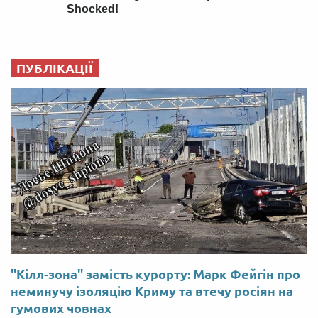
ПУБЛІКАЦІЇ
"Кілл-зона" замість курорту: Марк Фейгін про
неминучу ізоляцію Криму та втечу росіян на
гумових човнах