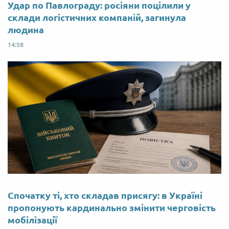
Удар по Павлограду: росіяни поцілили у
склади логістичних компаній, загинула
людина
14:58
Спочатку ті, хто складав присягу: в Україні
пропонують кардинально змінити черговість
мобілізації