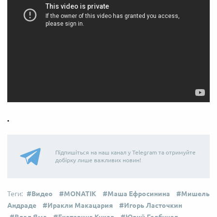
.
Підпишіться на наш канал у Telegram та отримуйте
добірку лише важливих новин!
Видео
MONATIK
Маша Ефросинина
Мишель
Андраде
Иракли Макацария
Игорь Ласточкин
Влад Яма
Екатерина Кухар
Юрий Горбунов