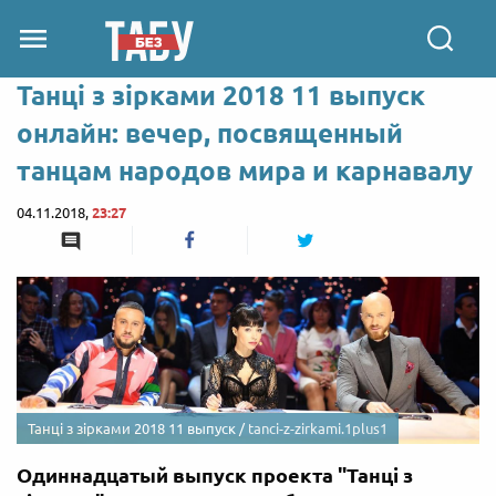
Танці з зірками 2018 11 выпуск
онлайн: вечер, посвященный
танцам народов мира и карнавалу
04.11.2018,
23:27
Танці з зірками 2018 11 выпуск /
tanci-z-zirkami.1plus1
Одиннадцатый выпуск проекта "Танці з