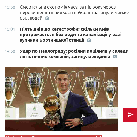
Смертельна економія часу: за пів року через
15:58
перевищення швидкості в Україні загинули майже
650 людей
П'ять днів до катастрофи: скільки Київ
15:01
протримається без води та каналізації у разі
зупинки Бортницької станції
Удар по Павлограду: росіяни поцілили у склади
14:58
логістичних компаній, загинула людина