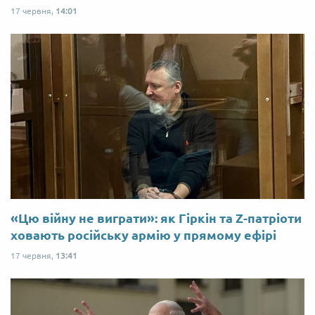
17 червня,
14:01
«Цю війну не виграти»: як Гіркін та Z-патріоти
ховають російську армію у прямому ефірі
17 червня,
13:41