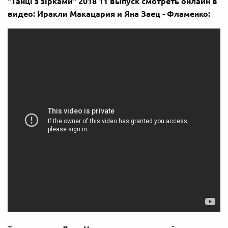
"Танці з зірками" 2018 11 выпуск смотреть онлайн в
видео: Иракли Макацария и Яна Заец - Фламенко: