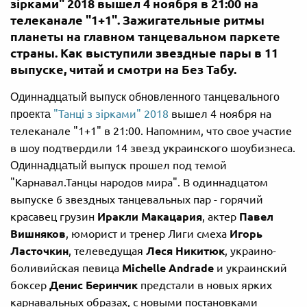
зірками" 2018 вышел 4 ноября в 21:00 на
телеканале "1+1". Зажигательные ритмы
планеты на главном танцевальном паркете
страны. Как выступили звездные пары в 11
выпуске, читай и смотри на Без Табу.
Одиннадцатый выпуск обновленного танцевального
"Танці з зірками" 2018
вышел 4 ноября на
проекта
телеканале "1+1" в 21:00. Напомним, что cвое участие
в шоу подтвердили 14 звезд украинского шоубизнеса.
выпуск прошел под темой
Одиннадцатый
"Карнавал.Танцы народов мира". В одиннадцатом
выпуске 6 звездных танцевальных пар - горячий
красавец грузин
Иракли Макацария
, актер
Павел
Вишняков
, юморист и тренер Лиги смеха
Игорь
Ласточкин
, телеведущая
Леся Никитюк
, украино-
боливийская певица
Michelle Andrade
и украинский
боксер
Денис Беринчик
предстали в новых ярких
карнавальных образах, с новыми постановками