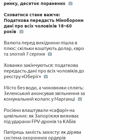
ринку, десяток поранених
Сховатися стане важче:
Податкова передасть Міноборони
дані про всіх чоловіків 18–60
років
Валюта перед вихідними пішла в
плюс: скільки коштують долар, євро
та злотий 7 серпня
Хованки закінчуються: податкова
передасть дані про всіх чоловіків до
реєстру «Оберіг»
Місто без води, а чиновники сплять:
Зеленський анонсував звільнення за
комунальний колапс у Марганці
Росіяни влаштували «сафарі» на
цивільних: як Запоріжжя виживає
під ударами FPV-дронів та КАБів
Папірець замість захисту: як дірява
система охоронних ордерів