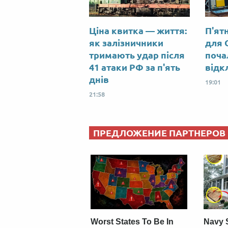
Ціна квитка — життя:
П'ят
як залізничники
для 
тримають удар після
поча
41 атаки РФ за п'ять
відк
днів
19:01
21:58
ПРЕДЛОЖЕНИЕ ПАРТНЕРОВ
Worst States To Be In
Navy 