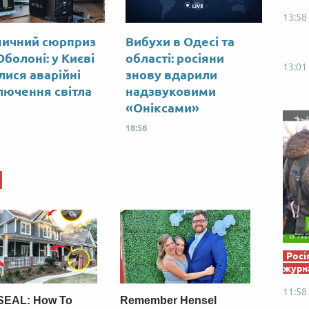
13:58
ничний сюрприз
Вибухи в Одесі та
Оболоні: у Києві
області: росіяни
13:01
лися аварійні
знову вдарили
лючення світла
надзвуковими
«Оніксами»
18:58
Росі
журна
11:58
SEAL: How To
Remember Hensel