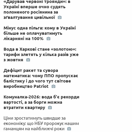
«Дарував червоні троянди»: в
Україні вперше очно судять
полоненого росіянина за
зґвалтування цивільної
Мінус одна пільга: кому в Україні
більше не оплачуватимуть
лікарняні на 100%
Вода в Харкові стане «золотою»:
тарифи злетять у кілька разів уже
з жовтня
Дефіцит ракет та сувора
математика: чому ППО пропускає
балістику і до чого тут світове
виробництво Patriot
Комуналка-2026: вода б'є рекорди
вартості, а за борги можна
втратити квартиру
Ціни зростатимуть швидше за
економіку: що НБУ пророкує нашим
гаманцям на найближчі роки
 по-українськи