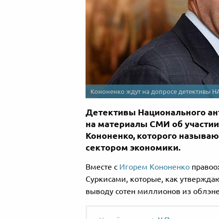
Кононенко ждут на допросе детективы Н
Детективы Национального ан
на материалы СМИ об участии
Кононенко, которого называю
сектором экономики.
Вместе с
Игорем Кононенко
правоо
Суркисами, которые, как утвержда
выводу сотен миллионов из облэне