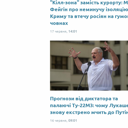
"Кілл-зона" замість курорту: 
Фейгін про неминучу ізоляці
Криму та втечу росіян на гум
човнах
17 червня,
14:01
Прогнози від диктатора та
палаючі Ту-22М3: чому Лукаш
знову екстрено мчить до Путі
16 червня,
09:01