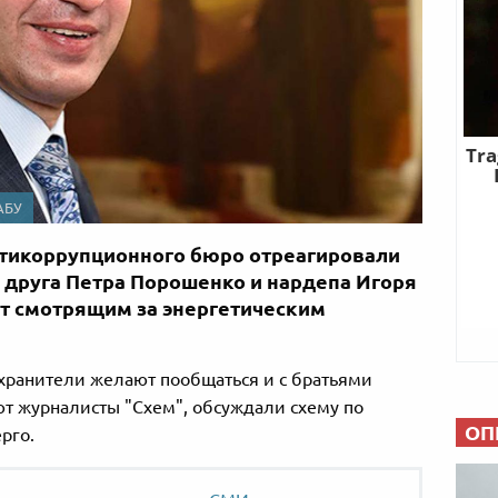
АБУ
тикоррупционного бюро отреагировали
 друга Петра Порошенко и нардепа Игоря
т смотрящим за энергетическим
хранители желают пообщаться и с братьями
ют журналисты "Схем", обсуждали схему по
ОП
рго.