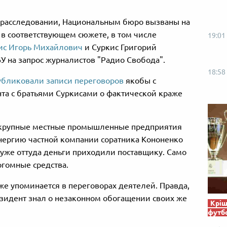
 расследовании, Национальным бюро вызваны на
 в соответствующем сюжете, в том числе
19:01
ис Игорь Михайлович
и Суркис Григорий
БУ на запрос журналистов "Радио Свобода".
18:58
убликовали записи переговоров
якобы с
нта с братьями Суркисами о фактической краже
о крупные местные промышленные предприятия
нергию частной компании соратника Кононенко
 уже оттуда деньги приходили поставщику. Само
ргомные средства.
же упоминается в переговорах деятелей. Правда,
резидент знал о незаконном обогащении своих же
Кріш
футб