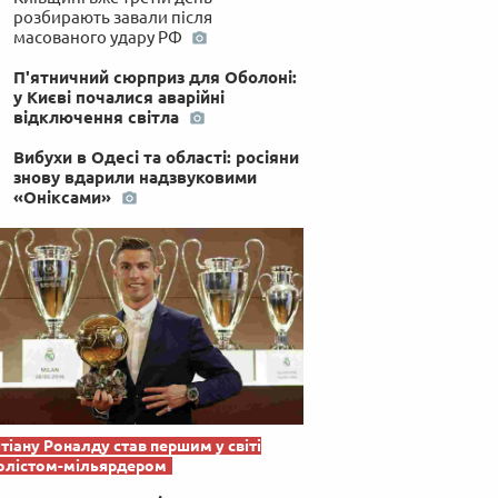
розбирають завали після
масованого удару РФ
П'ятничний сюрприз для Оболоні:
у Києві почалися аварійні
відключення світла
Вибухи в Одесі та області: росіяни
знову вдарили надзвуковими
«Оніксами»
тіану Роналду став першим у світі
олістом-мільярдером