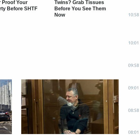
r Proof Your
Twins? Grab Tissues
rty Before SHTF
Before You See Them
10:58
Now
10:01
09:58
09:01
08:58
08:01