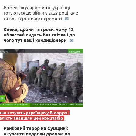
Рожеві окуляри знято: українці
готуються до війни у 2027 році, але
готові терпіти до перемоги
Спека, дрони та грози: чому 12
областей сидять без світла і до
чого тут ваші кондиціонери
яни катують українців у Білорусі -
лісти знайшли цей концтабір
Ранковий терор на Сумщині:
окупанти вдарили дроном по