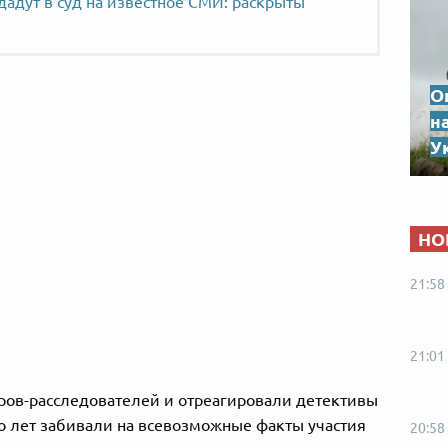
адут в суд на известное СМИ: раскрыты
О
н
Ук
НО
21:58
21:01
ров-расследователей и отреагировали детективы
го лет забивали на всевозможные факты участия
20:58