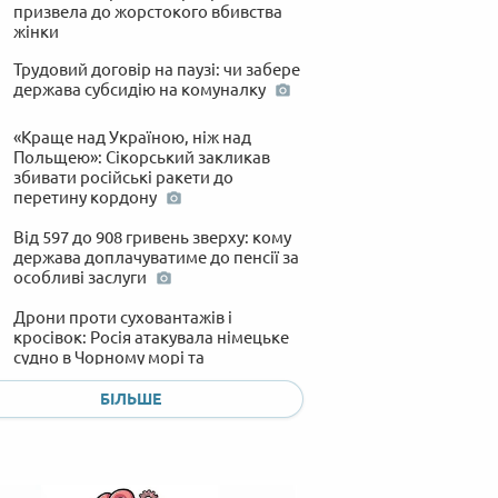
призвела до жорстокого вбивства
жінки
Трудовий договір на паузі: чи забере
держава субсидію на комуналку
«Краще над Україною, ніж над
Польщею»: Сікорський закликав
збивати російські ракети до
перетину кордону
Від 597 до 908 гривень зверху: кому
держава доплачуватиме до пенсії за
особливі заслуги
Дрони проти суховантажів і
кросівок: Росія атакувала німецьке
судно в Чорному морі та
розбомбила склади відомих
брендів
БІЛЬШЕ
«Нам самим потрібні»: чому Трамп
відмовив Зеленському в ракетах до
Patriot та до чого тут Іран