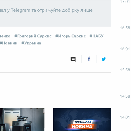
17:01
нал у Telegram та отримуйте добірку лише
16:58
шенко
Григорий Суркис
Игорь Суркис
НАБУ
Новини
Украина
16:01
15:58
14:58
14:01
Від пацанки до панянки
Топ-модель