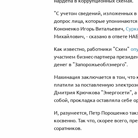
нардепа в коррупционных схемах.
"С учетом сведений, изложенных в
допрос лица, которые упоминаются
Кононенко Игорь Витальевич,
Сурк
Михайлович, - сказано в ответе НА
Как известно, работники "Схем"
оп
участием бизнес-партнера президе
денег в "Запорожьеоблэнерго".
Махинация заключается в том, чт
платили за поставленную электроэ
Дмитрия Крючкова "Энергосети", а
собой, прокладка оставляла себе о
И, разумеется, Петр Порошенко так
косвенно. Так что, скорее всего, п
соратников.