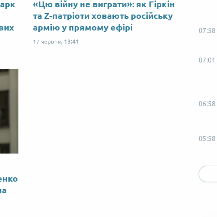
Марк
«Цю війну не виграти»: як Гіркін
ю
та Z-патріоти ховають російську
ових
армію у прямому ефірі
07:58
17 червня,
13:41
07:01
06:58
05:58
енко
на
04:01