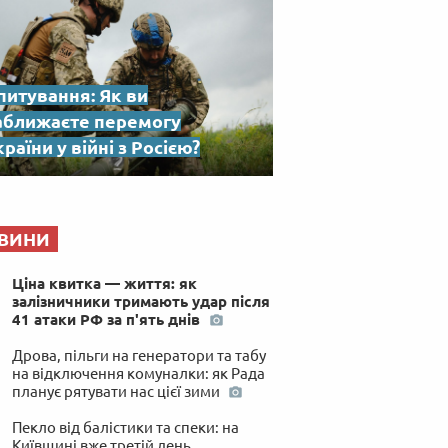
питування: Як ви
аближаєте перемогу
раїни у війні з Росією?
ВИНИ
Ціна квитка — життя: як
залізничники тримають удар після
41 атаки РФ за п'ять днів
Дрова, пільги на генератори та табу
на відключення комуналки: як Рада
планує рятувати нас цієї зими
Пекло від балістики та спеки: на
Київщині вже третій день