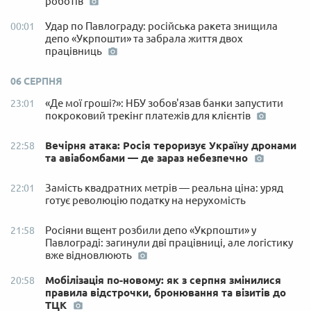
роботів
Удар по Павлограду: російська ракета знищила
00:01
депо «Укрпошти» та забрала життя двох
працівниць
06 СЕРПНЯ
«Де мої гроші?»: НБУ зобов'язав банки запустити
23:01
покроковий трекінг платежів для клієнтів
Вечірня атака: Росія тероризує Україну дронами
22:58
та авіабомбами — де зараз небезпечно
Замість квадратних метрів — реальна ціна: уряд
22:01
готує революцію податку на нерухомість
Росіяни вщент розбили депо «Укрпошти» у
21:58
Павлограді: загинули дві працівниці, але логістику
вже відновлюють
Мобілізація по-новому: як з серпня змінилися
20:58
правила відстрочки, бронювання та візитів до
ТЦК