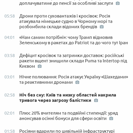
доплачуватиме до пенсії за особливі заслуги
Дрони проти суховантажів і кросівок: Росія
05:58
атакувала німецьке судно в Чорному морі та
розбомбила склади відомих брендів
«Нам самим потрібні»: чому Трамп відмовив
04:01
Зеленському в ракетах до Patriot та до чого тут Іран
Дефіцит кросівок та затримки доставок: російські
03:58
ракети вщент знищили склади Puma та Intertop під
Києвом
Нічне полювання: Росія атакує Україну «Шахедами»
03:01
та реактивними дронами
Ніч без сну: Київ та низку областей накрила
02:58
тривога через загрозу балістики
Плюс 20% вчителям та подвійні стипендії: уряд
02:01
анонсував осінні бонуси для сфери освіти
Росіяни вдарили по цивільній інфраструктурі
01:58