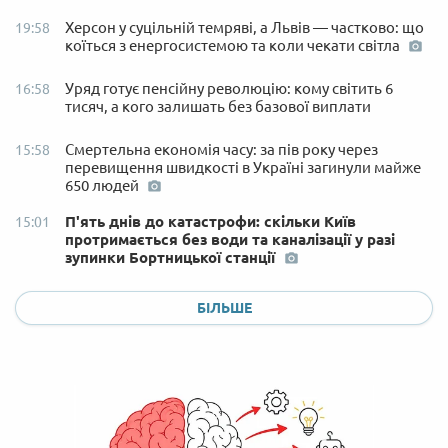
Херсон у суцільній темряві, а Львів — частково: що
19:58
коїться з енергосистемою та коли чекати світла
Уряд готує пенсійну революцію: кому світить 6
16:58
тисяч, а кого залишать без базової виплати
Смертельна економія часу: за пів року через
15:58
перевищення швидкості в Україні загинули майже
650 людей
П'ять днів до катастрофи: скільки Київ
15:01
протримається без води та каналізації у разі
зупинки Бортницької станції
БІЛЬШЕ