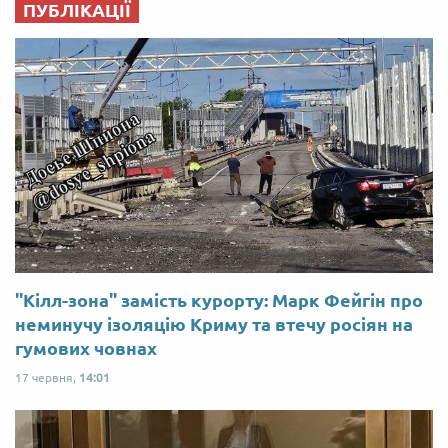
ПУБЛІКАЦІЇ
"Кілл-зона" замість курорту: Марк Фейгін про
неминучу ізоляцію Криму та втечу росіян на
гумових човнах
17 червня,
14:01