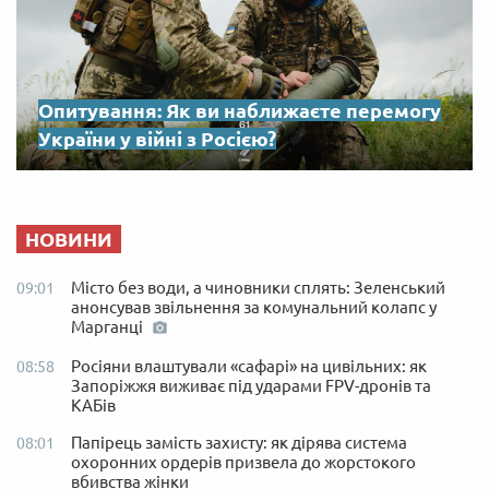
Опитування: Як ви наближаєте перемогу
України у війні з Росією?
НОВИНИ
Місто без води, а чиновники сплять: Зеленський
09:01
анонсував звільнення за комунальний колапс у
Марганці
Росіяни влаштували «сафарі» на цивільних: як
08:58
Запоріжжя виживає під ударами FPV-дронів та
КАБів
Папірець замість захисту: як дірява система
08:01
охоронних ордерів призвела до жорстокого
вбивства жінки