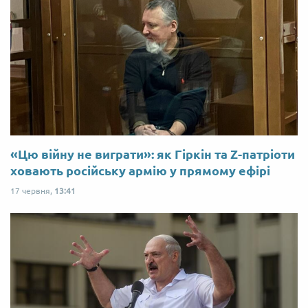
«Цю війну не виграти»: як Гіркін та Z-патріоти
ховають російську армію у прямому ефірі
17 червня,
13:41