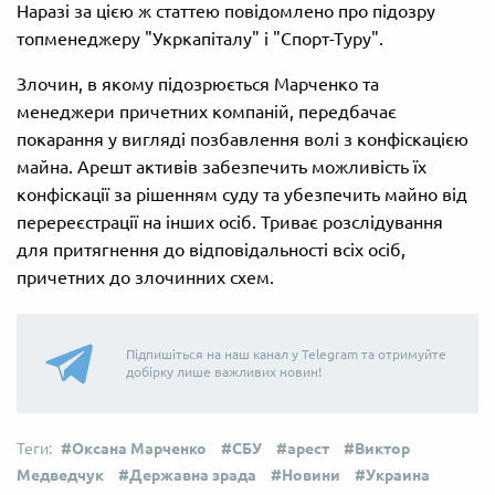
Наразі за цією ж статтею повідомлено про підозру
топменеджеру "Укркапіталу" і "Спорт-Туру".
Злочин, в якому підозрюється Марченко та
менеджери причетних компаній, передбачає
покарання у вигляді позбавлення волі з конфіскацією
майна. Арешт активів забезпечить можливість їх
конфіскації за рішенням суду та убезпечить майно від
перереєстрації на інших осіб. Триває розслідування
для притягнення до відповідальності всіх осіб,
причетних до злочинних схем.
Підпишіться на наш канал у Telegram та отримуйте
добірку лише важливих новин!
Оксана Марченко
СБУ
арест
Виктор
Медведчук
Державна зрада
Новини
Украина