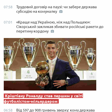
Трудовий договір на паузі: чи забере держава
07:58
субсидію на комуналку
«Краще над Україною, ніж над Польщею»:
07:01
Сікорський закликав збивати російські ракети до
перетину кордону
Кріштіану Роналду став першим у світі
футболістом-мільярдером
Від 597 до 908 гривень зверху: кому держава
06:58