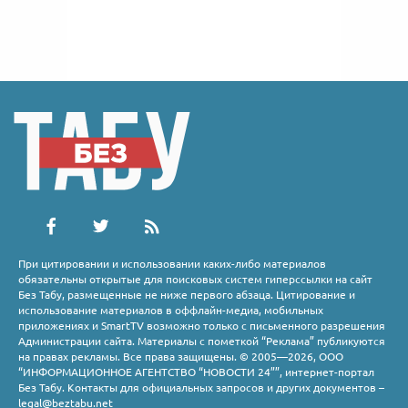
При цитировании и использовании каких-либо материалов
обязательны открытые для поисковых систем гиперссылки на сайт
Без Табу, размещенные не ниже первого абзаца. Цитирование и
использование материалов в оффлайн-медиа, мобильных
приложениях и SmartTV возможно только с письменного разрешения
Администрации сайта. Материалы с пометкой “Реклама” публикуются
на правах рекламы. Все права защищены. © 2005—2026, ООО
“ИНФОРМАЦИОННОЕ АГЕНТСТВО “НОВОСТИ 24””, интернет-портал
Без Табу. Контакты для официальных запросов и других документов –
legal@beztabu.net