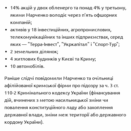
14% акцій у двох обленерго та понад 4% у третьому,
якими Марченко володіє через п’ять офшорних
компаній;
активів у 18 інвестиційних, агропромислових,
телекомунікаційних та інших підприємствах, серед
яких — "Терра-Інвест", "Укркапітал" і "Спорт-Тур";
2 земельних ділянок;
4 житлових будинків у Києві та Криму;
10 автомобілів.
Раніше слідчі повідомили Марченко та очільниці
афілійованої кримської фірми про підозру за ч. 3 ст.
110-2 Кримінального кодексу України (фінансування
дій, вчинених з метою насильницької зміни чи
повалення конституційного ладу або захоплення
державної влади, зміни меж території або державного
кордону України).