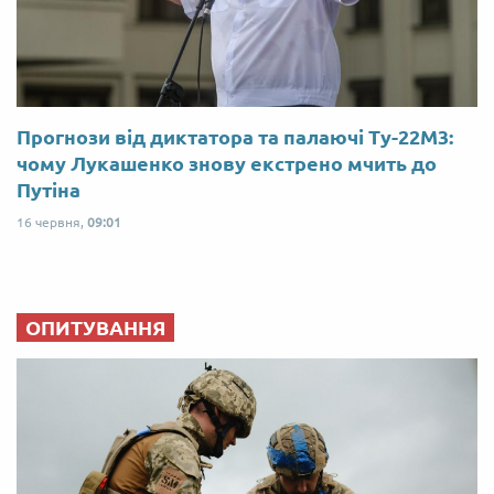
Прогнози від диктатора та палаючі Ту-22М3:
чому Лукашенко знову екстрено мчить до
Путіна
16 червня,
09:01
ОПИТУВАННЯ