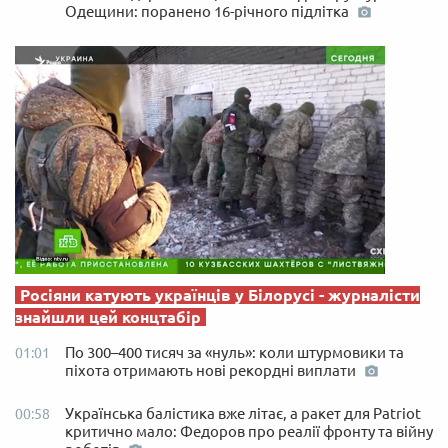
Одещини: поранено 16-річного підлітка
Росіяни катують українців у Білорусі - журналісти
знайшли цей концтабір
По 300–400 тисяч за «нуль»: коли штурмовики та
01:01
піхота отримають нові рекордні виплати
Українська балістика вже літає, а ракет для Patriot
00:58
критично мало: Федоров про реалії фронту та війну