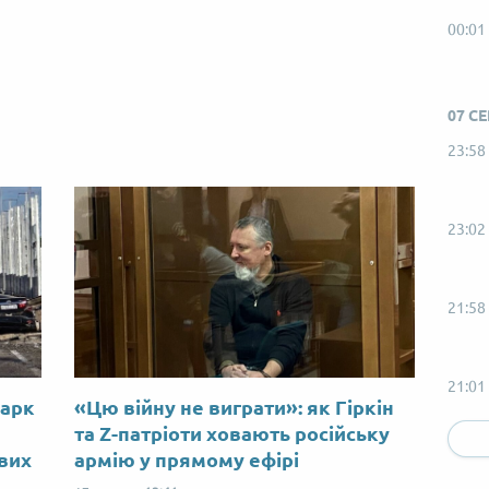
00:01
07 С
23:58
23:02
21:58
21:01
Марк
«Цю війну не виграти»: як Гіркін
ю
та Z-патріоти ховають російську
ових
армію у прямому ефірі
20:58