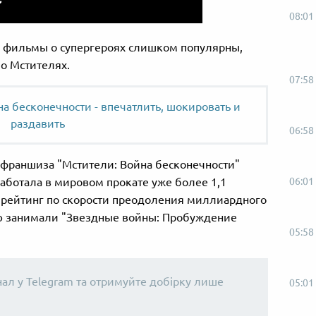
08:01
и фильмы о супергероях слишком популярны,
о Мстителях.
07:58
а бесконечности - впечатлить, шокировать и
раздавить
06:58
 франшиза "Мстители: Война бесконечности"
06:01
аботала в мировом прокате уже более 1,1
 рейтинг по скорости преодоления миллиардного
ю занимали "Звездные войны: Пробуждение
05:58
нал у Telegram та отримуйте добірку лише
05:01