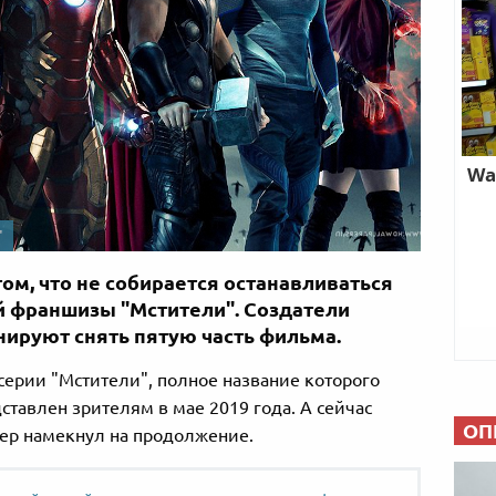
"
том, что не собирается останавливаться
ой франшизы "Мстители". Создатели
нируют снять пятую часть фильма.
серии "Мстители", полное название которого
ставлен зрителям в мае 2019 года. А сейчас
ОП
ер намекнул на продолжение.