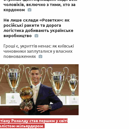
чоловіків, включно з тими, хто за
кордоном
Не лише склади «Розетки»: як
російські ракети та дорога
логістика добивають українське
виробництво
Гроші є, укриттів немає: як київські
чиновники заплуталися у власних
повноваженнях
тіану Роналду став першим у світі
олістом-мільярдером