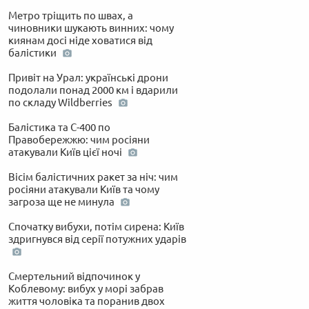
Метро тріщить по швах, а
чиновники шукають винних: чому
киянам досі ніде ховатися від
балістики
Привіт на Урал: українські дрони
подолали понад 2000 км і вдарили
по складу Wildberries
Балістика та С-400 по
Правобережжю: чим росіяни
атакували Київ цієї ночі
Вісім балістичних ракет за ніч: чим
росіяни атакували Київ та чому
загроза ще не минула
Спочатку вибухи, потім сирена: Київ
здригнувся від серії потужних ударів
Смертельний відпочинок у
Коблевому: вибух у морі забрав
життя чоловіка та поранив двох