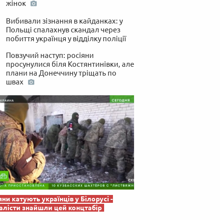
жінок
 по-українськи
Вибивали зізнання в кайданках: у
Польщі спалахнув скандал через
побиття українця у відділку поліції
Повзучий наступ: росіяни
просунулися біля Костянтинівки, але
плани на Донеччину тріщать по
швах
яни катують українців у Білорусі -
лісти знайшли цей концтабір