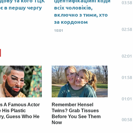
дову та кого ТЦК
ідентифікаційні коди
03:58
є в першу чергу
всіх чоловіків,
включно з тими, хто
за кордоном
02:58
10:01
02:01
01:58
01:01
s A Famous Actor
Remember Hensel
 His Plastic
Twins? Grab Tissues
ry, Guess Who He
Before You See Them
00:58
Now