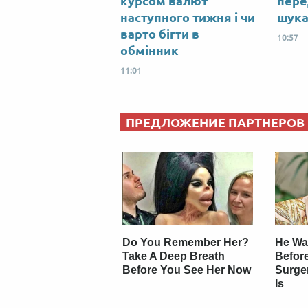
курсом валют
пере
наступного тижня і чи
шука
варто бігти в
10:57
обмінник
11:01
ПРЕДЛОЖЕНИЕ ПАРТНЕРОВ
Do You Remember Her?
He Wa
Take A Deep Breath
Before
Before You See Her Now
Surge
Is