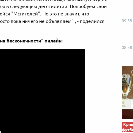
вим в следующем десятилетии. Попробуем свои
йся "Мстителей". Но это не значит, что
09:58
осто пока ничего не объявляем" , - поделился
на бесконечности" онлайн:
08:58
Кріш
футб