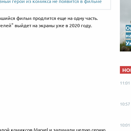
авный герой из комикса не появится в фильме
вшийся фильм продлится еще на одну часть.
телей" выйдет на экраны уже в 2020 году.
О
н
Ук
НО
11:01
10:57
10:01
ндой комиксов Marvel и задумали целую серию