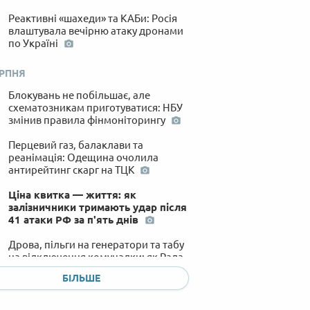
Реактивні «шахеди» та КАБи: Росія
влаштувала вечірню атаку дронами
по Україні
ЕРПНЯ
Блокувань не побільшає, але
схематозникам приготуватися: НБУ
змінив правила фінмоніторингу
Перцевий газ, балаклави та
реанімація: Одещина очолила
антирейтинг скарг на ТЦК
Ціна квитка — життя: як
залізничники тримають удар після
41 атаки РФ за п'ять днів
Дрова, пільги на генератори та табу
на відключення комуналки: як Рада
планує рятувати нас цієї зими
БІЛЬШЕ
Пекло від балістики та спеки: на
Київщині вже третій день