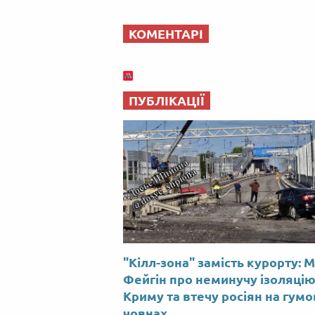
КОМЕНТАРІ
ПУБЛІКАЦІЇ
"Кілл-зона" замість курорту: 
Фейгін про неминучу ізоляці
Криму та втечу росіян на гум
човнах