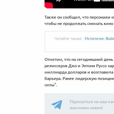
Также он сообщил, что персонажи 
чтобы не продолжать снимать кино 
Мстители: Войн
Отметим, что на сегодняшний день
режиссеров Джо и Энтони Руссо зар
миллиарда долларов и возглавила
баръера. Ранее лидерскую позици
силы".
Підпишіться на наш ка
важливих новин!