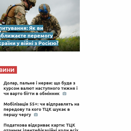
питування: Як ви
аближаєте перемогу
раїни у війні з Росією?
ВИНИ
Долар, пальне і нерви: що буде з
курсом валют наступного тижня і
чи варто бігти в обмінник
Мобілізація 55+: чи відправлять на
передову та кого ТЦК шукає в
першу чергу
Податкова відкриває карти: ТЦК
отримає ідентифікаційні коди всіх