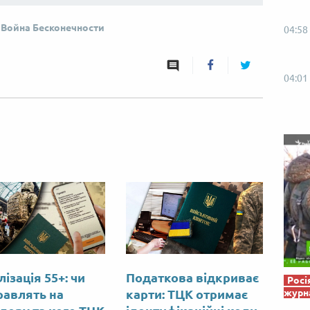
Від пацанки до панянки
Топ-модель
 Война Бесконечности
04:58
04:01
ізація 55+: чи
Податкова відкриває
Росі
журна
равлять на
карти: ТЦК отримає