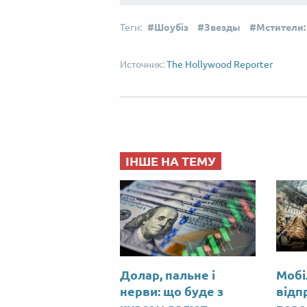
Шоубіз
Звезды
Мстители:
The Hollywood Reporter
ІНШЕ НА ТЕМУ
Долар, пальне і
Мобіл
нерви: що буде з
відп