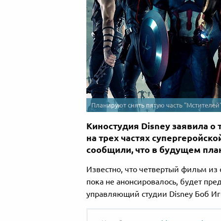
Планируют снять пятую часть "Мстителей
Киностудия Disney заявила о 
на трех частях супергеройск
сообщили, что в будущем пла
Известно, что четвертый фильм из 
пока не анонсировалось, будет пред
управляющий студии Disney Боб Иг