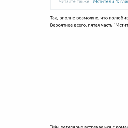
Мстители 4: гл
Так, вполне возможно, что полюби
Вероятнее всего, пятая часть "Мсти
"Мы регулярно встречаемся с кома