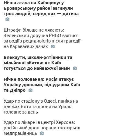
Нічна атака на Київщину: у
Броварському районі загинули
троє людей, серед них — дитина
Штрафи більше не лякають:
Зеленський доручив РНБО взятися
за водіїв-рецидивістів після трагедії
на Караваєвих дачах
Блекаути, школи-рятівники та
мільйонні збитки: як Київ
готується до найважчої зими
Нічне полювання: Росія атакує
Україну дронами, під ударом Київ
та Дніпро
Удар по стадіону в Одесі, паніка на
пляжах Ялти та дрони на Уралі:
головне за день
Удар по лікарні в центрі Херсона:
російський дрон поранив чотирьох
медпрацівниць