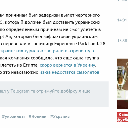
им причинам был задержан вылет чартерного
14:01
15, который должен был доставить украинских
е по определенным причинам не смог улететь в
pt Air, который был зафрахтован украинским
13:58
перевезли в гостиницу Experience Park Land. 28
украинских туристов застряли в аэропорту в
ская компания сообщила, что еще одна группа
ылететь из Египта,
скоро вернется в Украину
.
то это невозможно
из-за недостатка самолетов
.
нал у Telegram та отримуйте добірку лише
Кріш
украинцы
Новини
Украина
футб