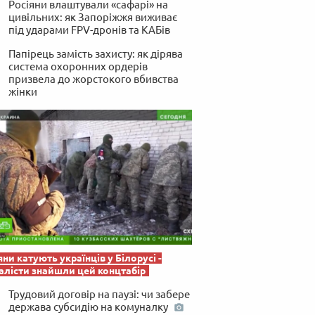
Росіяни влаштували «сафарі» на
 по-українськи
цивільних: як Запоріжжя виживає
під ударами FPV-дронів та КАБів
Папірець замість захисту: як дірява
система охоронних ордерів
призвела до жорстокого вбивства
жінки
яни катують українців у Білорусі -
лісти знайшли цей концтабір
Трудовий договір на паузі: чи забере
держава субсидію на комуналку