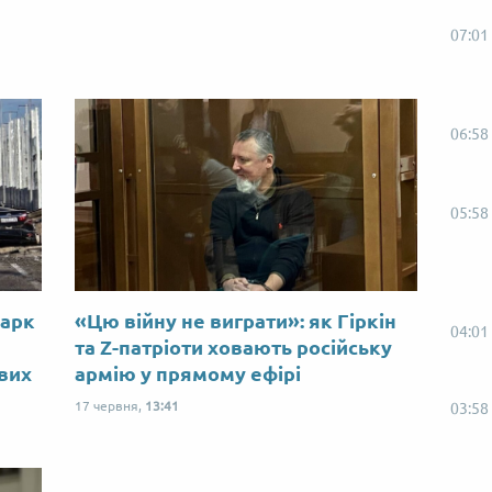
07:01
06:58
05:58
Марк
«Цю війну не виграти»: як Гіркін
04:01
ю
та Z-патріоти ховають російську
ових
армію у прямому ефірі
17 червня,
13:41
03:58