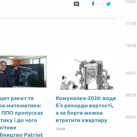
13:01
11:58
10:58
10:01
09:58
цит ракет та
Комуналка-2026: вода
ра математика:
б'є рекорди вартості,
 ППО пропускає
а за борги можна
09:01
тику і до чого
втратити квартиру
вітове
14:58
бництво Patriot