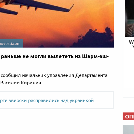
ovosti.com
 раньше не могли вылететь из Шарм-эш-
er сообщил начальник управления Департамента
 Василий Кирилич.
орте зверски расправились над украинкой
ОП