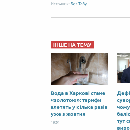
Без Табу
ІНШЕ НА ТЕМУ
Вода в Харкові стане
Дефі
«золотою»: тарифи
суво
злетять у кілька разів
чому
уже з жовтня
баліс
тут с
16:01
виро