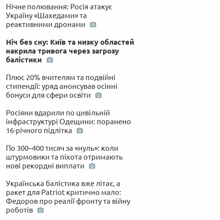
Нічне полювання: Росія атакує
Україну «Шахедами» та
реактивними дронами
Ніч без сну: Київ та низку областей
накрила тривога через загрозу
балістики
Плюс 20% вчителям та подвійні
стипендії: уряд анонсував осінні
бонуси для сфери освіти
Росіяни вдарили по цивільній
інфраструктурі Одещини: поранено
16-річного підлітка
По 300–400 тисяч за «нуль»: коли
штурмовики та піхота отримають
нові рекордні виплати
Українська балістика вже літає, а
ракет для Patriot критично мало:
Федоров про реалії фронту та війну
роботів