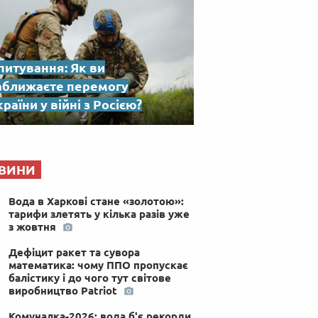
питування: Як ви
аближаєте перемогу
раїни у війні з Росією?
ВИНИ
Вода в Харкові стане «золотою»:
тарифи злетять у кілька разів уже
з жовтня
Дефіцит ракет та сувора
математика: чому ППО пропускає
балістику і до чого тут світове
виробництво Patriot
Комуналка-2026: вода б'є рекорди