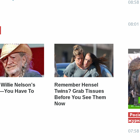
08:58
Від пацанки до панянки
Топ-модель
08:01
 Willie Nelson's
Remember Hensel
—You Have To
Twins? Grab Tissues
Before You See Them
Now
Росі
журна
07:58