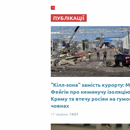
ПУБЛІКАЦІЇ
"Кілл-зона" замість курорту: 
Фейгін про неминучу ізоляці
Криму та втечу росіян на гум
човнах
17 червня,
14:01