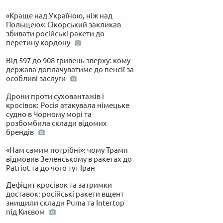
«Краще над Україною, ніж над
Польщею»: Сікорський закликав
збивати російські ракети до
перетину кордону
Від 597 до 908 гривень зверху: кому
держава доплачуватиме до пенсії за
особливі заслуги
Дрони проти суховантажів і
кросівок: Росія атакувала німецьке
судно в Чорному морі та
розбомбила склади відомих
брендів
«Нам самим потрібні»: чому Трамп
відмовив Зеленському в ракетах до
Patriot та до чого тут Іран
Дефіцит кросівок та затримки
доставок: російські ракети вщент
знищили склади Puma та Intertop
під Києвом