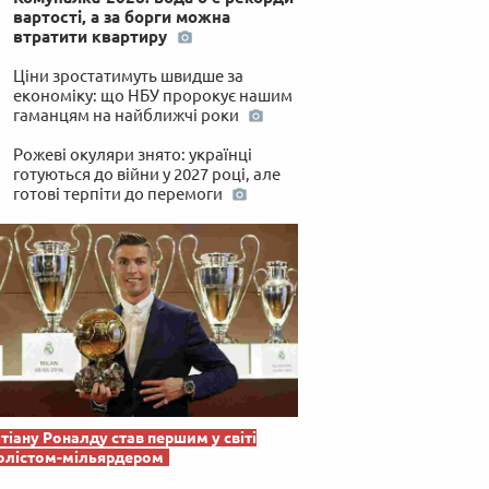
вартості, а за борги можна
втратити квартиру
Ціни зростатимуть швидше за
економіку: що НБУ пророкує нашим
гаманцям на найближчі роки
Рожеві окуляри знято: українці
готуються до війни у 2027 році, але
готові терпіти до перемоги
тіану Роналду став першим у світі
олістом-мільярдером