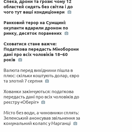
Спека, дрони та грози: чому 12
областей сидять без світла і до
чого тут ваші кондиціонери
Ранковий терор на Сумщині:
окупанти вдарили дроном по
ринку, десяток поранених
Сховатися стане важче:
Податкова передасть Міноборони
дані про всіх чоловіків 18–60
років
Валюта перед вихідними пішла в
плюс: скільки коштують долар, євро
та злотий 7 серпня
Хованки закінчуються: податкова
передасть дані про всіх чоловіків до
реєстру «Оберіг»
Місто без води, а чиновники сплять:
Зеленський анонсував звільнення за
комунальний колапс у Марганці