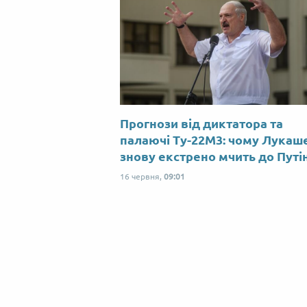
Прогнози від диктатора та
палаючі Ту-22М3: чому Лукаш
знову екстрено мчить до Путі
16 червня,
09:01