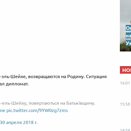
О
н
Ук
НО
эль-Шейхе, возвращаются на Родину. Ситуация
16:01
ал дипломат.
-ель-Шейху, повертаються на Батьківщину.
15:58
ne
pic.twitter.com/9YW0zg7zms
30 апреля 2018 г.
14:58