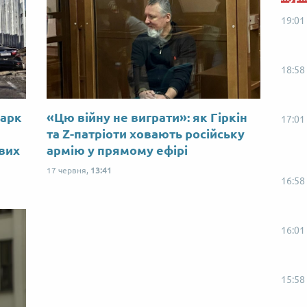
19:01
18:58
Марк
«Цю війну не виграти»: як Гіркін
17:01
ю
та Z-патріоти ховають російську
ових
армію у прямому ефірі
17 червня,
13:41
16:58
16:01
15:58