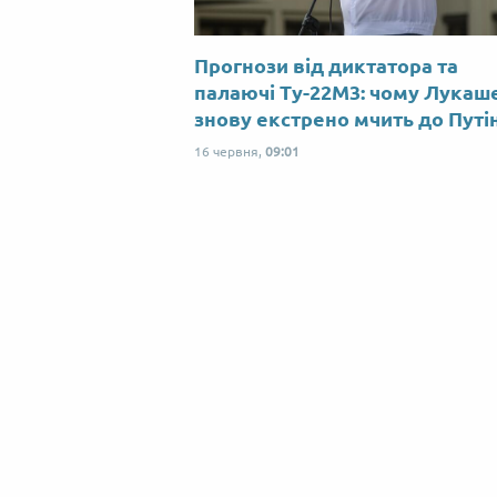
Прогнози від диктатора та
палаючі Ту-22М3: чому Лукаш
знову екстрено мчить до Путі
16 червня,
09:01