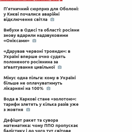
П'ятничний сюрприз для Оболоні:
у Києві почалися аварійні
відключення світла
Вибухи в Одесі та області: росіяни
знову вдарили надзвуковими
«Оніксами»
«Дарував червоні троянди»: в
Україні вперше очно судять
полоненого росіянина за
зґвалтування цивільної
Мінус одна пільга: кому в Україні
більше не оплачуватимуть
лікарняні на 100%
Вода в Харкові стане «золотою»:
тарифи злетять у кілька разів уже
з жовтня
Дефіцит ракет та сувора
математика: чому ППО пропускає
балістику і до чого тут світове