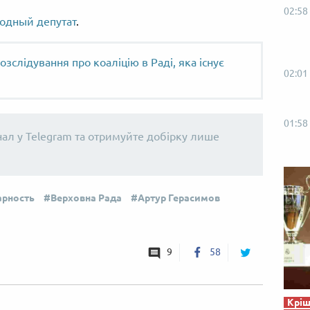
02:58
одный депутат
.
озслідування про коаліцію в Раді, яка існує
02:01
01:58
нал у Telegram та отримуйте добірку лише
арность
Верховна Рада
Артур Герасимов
9
58
Кріш