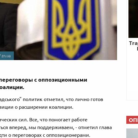
 zn.ua
 переговоры с оппозиционными
оалиции.
дського" политик отметил, что лично готов
зиции о расширении коалиции.
ОП
ческих сил. Все, что помогает работе
ться вперед, мы поддерживаем, - отметил глава
дти о переговорах с оппозиционерами.