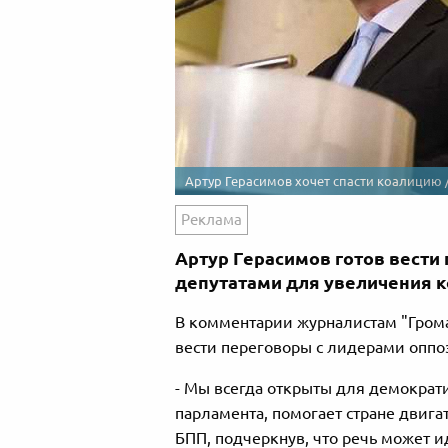
Артур Герасимов хочет спасти коалицию /
Реклама
Артур Герасимов готов вести
депутатами для увеличения к
В комментарии журналистам "Грома
вести переговоры с лидерами оппо
- Мы в
сегда открыты для демократи
парламента, помогает стране двига
БПП, подчеркнув, что речь может и