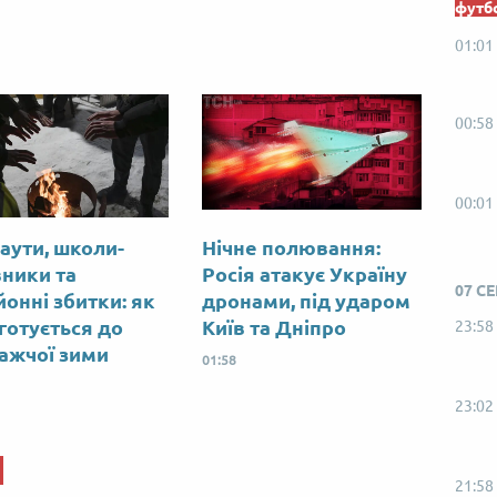
футб
01:01
00:58
00:01
аути, школи-
Нічне полювання:
вники та
Росія атакує Україну
07 С
йонні збитки: як
дронами, під ударом
 готується до
Київ та Дніпро
23:58
ажчої зими
01:58
23:02
21:58