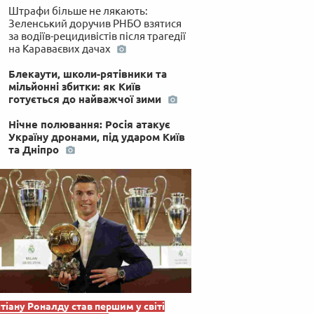
Штрафи більше не лякають:
Зеленський доручив РНБО взятися
за водіїв-рецидивістів після трагедії
на Караваєвих дачах
Блекаути, школи-рятівники та
мільйонні збитки: як Київ
готується до найважчої зими
Нічне полювання: Росія атакує
Україну дронами, під ударом Київ
та Дніпро
тіану Роналду став першим у світі