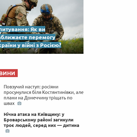
питування: Як ви
аближаєте перемогу
раїни у війні з Росією?
ВИНИ
Повзучий наступ: росіяни
просунулися біля Костянтинівки, але
плани на Донеччину тріщать по
швах
Нічна атака на Київщину: у
Броварському районі загинули
троє людей, серед них — дитина