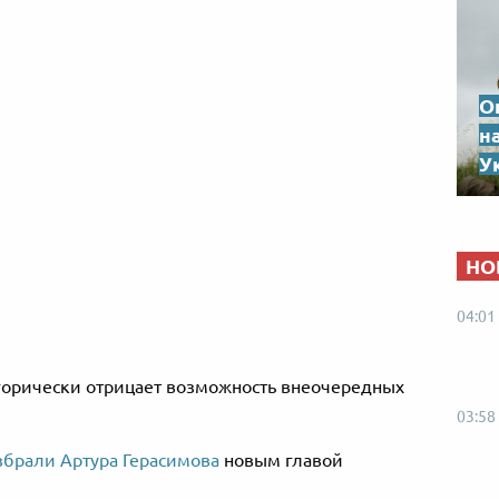
О
н
Ук
НО
04:01
горически отрицает возможность внеочередных
03:58
збрали Артура Герасимова
новым главой