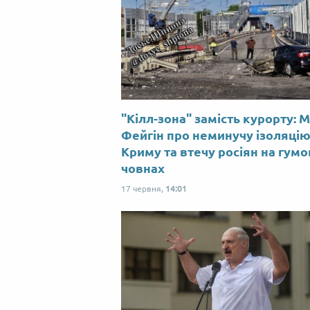
"Кілл-зона" замість курорту: 
Фейгін про неминучу ізоляці
Криму та втечу росіян на гум
човнах
17 червня,
14:01