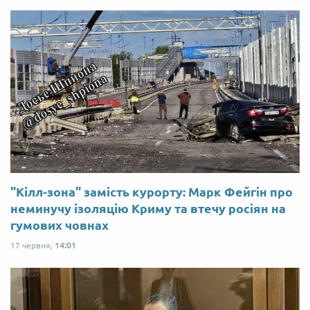
"Кілл-зона" замість курорту: Марк Фейгін про
неминучу ізоляцію Криму та втечу росіян на
гумових човнах
17 червня,
14:01