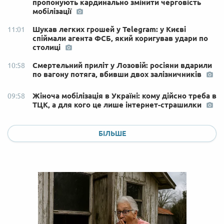
пропонують кардинально змінити черговість
мобілізації
Шукав легких грошей у Telegram: у Києві
11:01
спіймали агента ФСБ, який коригував удари по
столиці
Смертельний приліт у Лозовій: росіяни вдарили
10:58
по вагону потяга, вбивши двох залізничників
Жіноча мобілізація в Україні: кому дійсно треба в
09:58
ТЦК, а для кого це лише інтернет-страшилки
БІЛЬШЕ