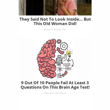
They Said Not To Look Inside... But
This Old Woman Did!
Good To Know This
9 Out Of 10 People Fail At Least 3
Questions On This Brain Age Test!
Tips And Life Hacks