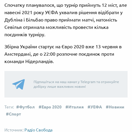
Спочатку планувалося, що турнір приймуть 12 міст, але
навесні 2021 року УЄФА ухвалив рішення відібрати у
Дубліна і Більбао право приймати матчі, натомість
Севілья отримала можливість провести кілька
поєдинків турніру.
Збірна України стартує на Євро 2020 вже 13 червня в
Амстердамі, де о 22:00 розпочне поєдинок проти
команди Нідерландів.
Підпишіться на наш канал у Telegram та отримуйте
добірку лише важливих новин!
Футбол
Евро 2020
Италия
УЕФА
Новини
Спорт
Радіо Свобода