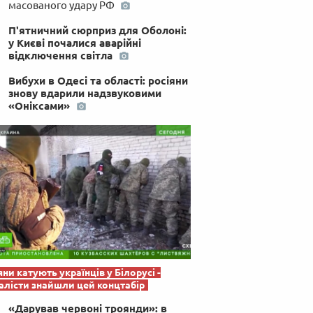
масованого удару РФ
 по-українськи
П'ятничний сюрприз для Оболоні:
у Києві почалися аварійні
відключення світла
Вибухи в Одесі та області: росіяни
знову вдарили надзвуковими
«Оніксами»
яни катують українців у Білорусі -
лісти знайшли цей концтабір
«Дарував червоні троянди»: в