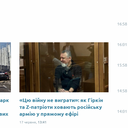
16:58
16:01
15:58
14:58
Марк
«Цю війну не виграти»: як Гіркін
ю
та Z-патріоти ховають російську
14:01
ових
армію у прямому ефірі
17 червня,
13:41