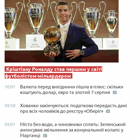
Кріштіану Роналду став першим у світі
футболістом-мільярдером
Валюта перед вихідними пішла в плюс: скільки
10:01
коштують долар, євро та злотий 7 серпня
Хованки закінчуються: податкова передасть дані
09:58
про всіх чоловіків до реєстру «Оберіг»
Місто без води, а чиновники сплять: Зеленський
09:01
анонсував звільнення за комунальний колапс у
Марганці