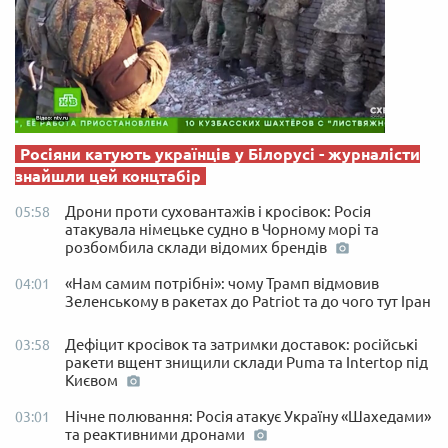
Росіяни катують українців у Білорусі - журналісти
знайшли цей концтабір
Дрони проти суховантажів і кросівок: Росія
05:58
атакувала німецьке судно в Чорному морі та
розбомбила склади відомих брендів
«Нам самим потрібні»: чому Трамп відмовив
04:01
Зеленському в ракетах до Patriot та до чого тут Іран
Дефіцит кросівок та затримки доставок: російські
03:58
ракети вщент знищили склади Puma та Intertop під
Києвом
Нічне полювання: Росія атакує Україну «Шахедами»
03:01
та реактивними дронами