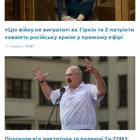
«Цю війну не виграти»: як Гіркін та Z-патріоти
ховають російську армію у прямому ефірі
17 червня,
13:41
Прогнози від диктатора та палаючі Ту-22М3: