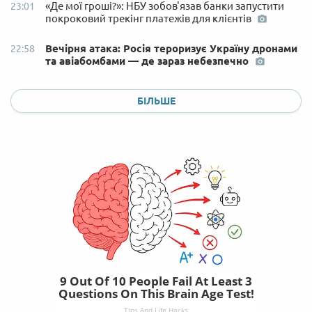
«Де мої гроші?»: НБУ зобов'язав банки запустити
23:01
покроковий трекінг платежів для клієнтів
Вечірня атака: Росія тероризує Україну дронами
22:58
та авіабомбами — де зараз небезпечно
БІЛЬШЕ
9 Out Of 10 People Fail At Least 3
Questions On This Brain Age Test!
Tips And Life Hacks