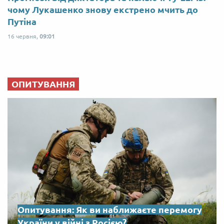
чому Лукашенко знову екстрено мчить до
Путіна
16 червня,
09:01
ОПИТУВАННЯ
Опитування: Як ви наближаєте перемогу
України у війні з Росією?