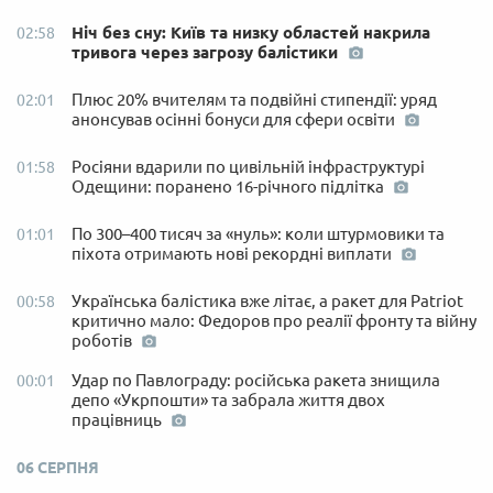
Ніч без сну: Київ та низку областей накрила
02:58
тривога через загрозу балістики
Плюс 20% вчителям та подвійні стипендії: уряд
02:01
анонсував осінні бонуси для сфери освіти
Росіяни вдарили по цивільній інфраструктурі
01:58
Одещини: поранено 16-річного підлітка
По 300–400 тисяч за «нуль»: коли штурмовики та
01:01
піхота отримають нові рекордні виплати
Українська балістика вже літає, а ракет для Patriot
00:58
критично мало: Федоров про реалії фронту та війну
роботів
Удар по Павлограду: російська ракета знищила
00:01
депо «Укрпошти» та забрала життя двох
працівниць
06 СЕРПНЯ