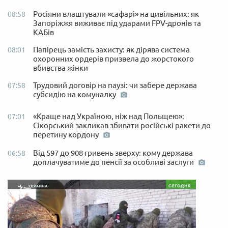
Росіяни влаштували «сафарі» на цивільних: як
08:58
Запоріжжя виживає під ударами FPV-дронів та
КАБів
Папірець замість захисту: як дірява система
08:01
охоронних ордерів призвела до жорстокого
вбивства жінки
Трудовий договір на паузі: чи забере держава
07:58
субсидію на комуналку
«Краще над Україною, ніж над Польщею»:
07:01
Сікорський закликав збивати російські ракети до
перетину кордону
Від 597 до 908 гривень зверху: кому держава
06:58
доплачуватиме до пенсії за особливі заслуги