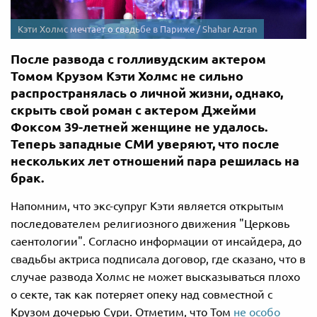
Кэти Холмс мечтает о свадьбе в Париже / Shahar Azran
После развода с голливудским актером
Томом Крузом Кэти Холмс не сильно
распространялась о личной жизни, однако,
скрыть свой роман с актером Джейми
Фоксом 39-летней женщине не удалось.
Теперь западные СМИ уверяют, что после
нескольких лет отношений пара решилась на
брак.
Напомним, что экс-супруг Кэти является открытым
последователем религиозного движения "Церковь
саентологии". Согласно информации от инсайдера, до
свадьбы актриса подписала договор, где сказано, что в
случае развода Холмс не может высказываться плохо
о секте, так как потеряет опеку над совместной с
Крузом дочерью Сури. Отметим, что Том
не особо