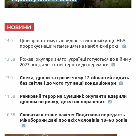
НОВИНИ
Ціни зростатимуть швидше за економіку: що НБУ
14:01
пророкує нашим гаманцям на найближчі роки
Рожеві окуляри знято: українці готуються до війни у
13:58
2027 році, але готові терпіти до перемоги
Спека, дрони та грози: чому 12 областей сидять
13:01
без світла і до чого тут ваші кондиціонери
Ранковий терор на Сумщині: окупанти вдарили
11:58
дроном по ринку, десяток поранених
Сховатися стане важче: Податкова передасть
10:58
Міноборони дані про всіх чоловіків 18–60 років