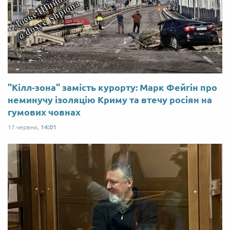
"Кілл-зона" замість курорту: Марк Фейгін про
неминучу ізоляцію Криму та втечу росіян на
гумових човнах
17 червня,
14:01