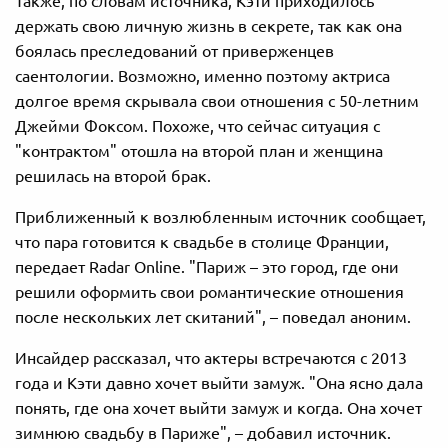
Также, по словам источника, Кэти приходилось
держать свою личную жизнь в секрете, так как она
боялась преследований от приверженцев
саентологии. Возможно, именно поэтому актриса
долгое время скрывала свои отношения с 50-летним
Джейми Фоксом. Похоже, что сейчас ситуация с
"контрактом" отошла на второй план и женщина
решилась на второй брак.
Приближенный к возлюбленным источник сообщает,
что пара готовится к свадьбе в столице Франции,
передает Radar Online. "Париж – это город, где они
решили оформить свои романтические отношения
после нескольких лет скитаний", – поведал аноним.
Инсайдер рассказал, что актеры встречаются с 2013
года и Кэти давно хочет выйти замуж. "Она ясно дала
понять, где она хочет выйти замуж и когда. Она хочет
зимнюю свадьбу в Париже", – добавил источник.