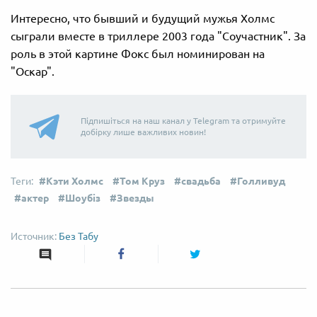
Интересно, что бывший и будущий мужья Холмс
сыграли вместе в триллере 2003 года "Соучастник". За
роль в этой картине Фокс был номинирован на
"Оскар".
Підпишіться на наш канал у Telegram та отримуйте
добірку лише важливих новин!
Кэти Холмс
Том Круз
свадьба
Голливуд
актер
Шоубіз
Звезды
Без Табу