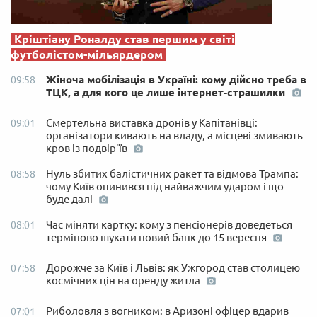
Кріштіану Роналду став першим у світі
футболістом-мільярдером
Жіноча мобілізація в Україні: кому дійсно треба в
09:58
ТЦК, а для кого це лише інтернет-страшилки
Смертельна виставка дронів у Капітанівці:
09:01
організатори кивають на владу, а місцеві змивають
кров із подвір'їв
Нуль збитих балістичних ракет та відмова Трампа:
08:58
чому Київ опинився під найважчим ударом і що
буде далі
Час міняти картку: кому з пенсіонерів доведеться
08:01
терміново шукати новий банк до 15 вересня
Дорожче за Київ і Львів: як Ужгород став столицею
07:58
космічних цін на оренду житла
Риболовля з вогником: в Аризоні офіцер вдарив
07:01