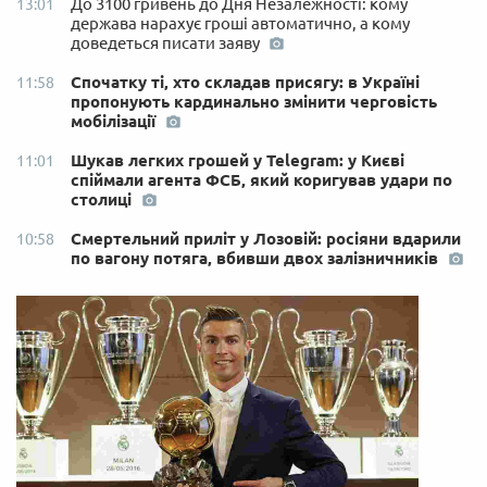
До 3100 гривень до Дня Незалежності: кому
13:01
держава нарахує гроші автоматично, а кому
доведеться писати заяву
Спочатку ті, хто складав присягу: в Україні
11:58
пропонують кардинально змінити черговість
мобілізації
Шукав легких грошей у Telegram: у Києві
11:01
спіймали агента ФСБ, який коригував удари по
столиці
Смертельний приліт у Лозовій: росіяни вдарили
10:58
по вагону потяга, вбивши двох залізничників