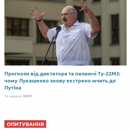
Прогнози від диктатора та палаючі Ту-22М3:
чому Лукашенко знову екстрено мчить до
Путіна
16 червня,
09:01
ОПИТУВАННЯ