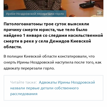
Ирине Ноздровской перерезали горло
Патологоанатомы трое суток выясняли
причину смерти юриста, чье тело было
найдено 1 января со следами насильственной
смерти в реке у села Демидов Киевской
области.
В полиции Киевской области констатировали, что
смерть Ирины Ноздровской наступила после того, как
адвокату перерезали горло.
Адвокаты Ирины Ноздровской
назвали первые детали собственного
расследования