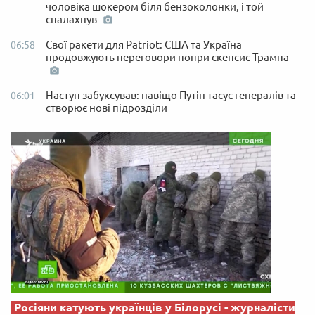
чоловіка шокером біля бензоколонки, і той
спалахнув
Свої ракети для Patriot: США та Україна
06:58
продовжують переговори попри скепсис Трампа
Наступ забуксував: навіщо Путін тасує генералів та
06:01
створює нові підрозділи
Росіяни катують українців у Білорусі - журналісти