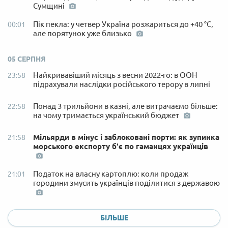
Сумщині
Пік пекла: у четвер Україна розжариться до +40 °C,
00:01
але порятунок уже близько
05 СЕРПНЯ
Найкривавіший місяць з весни 2022-го: в ООН
23:58
підрахували наслідки російського терору в липні
Понад 3 трильйони в казні, але витрачаємо більше:
22:58
на чому тримається український бюджет
Мільярди в мінус і заблоковані порти: як зупинка
21:58
морського експорту б'є по гаманцях українців
Податок на власну картоплю: коли продаж
21:01
городини змусить українців поділитися з державою
БІЛЬШЕ