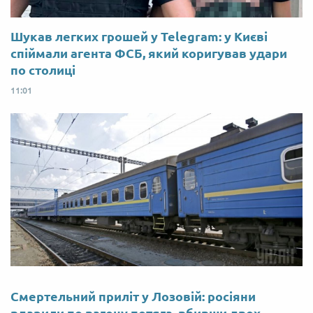
Шукав легких грошей у Telegram: у Києві
спіймали агента ФСБ, який коригував удари
по столиці
11:01
Смертельний приліт у Лозовій: росіяни
вдарили по вагону потяга, вбивши двох