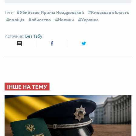
Убийство Ирины Ноздровской
Киевская область
поліція
вбивство
Новини
Украина
Без Табу
ІНШЕ НА ТЕМУ