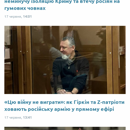
неминучу ізоляцію Криму та втечу росіян на
гумових човнах
17 червня,
14:01
«Цю війну не виграти»: як Гіркін та Z-патріоти
ховають російську армію у прямому ефірі
17 червня,
13:41