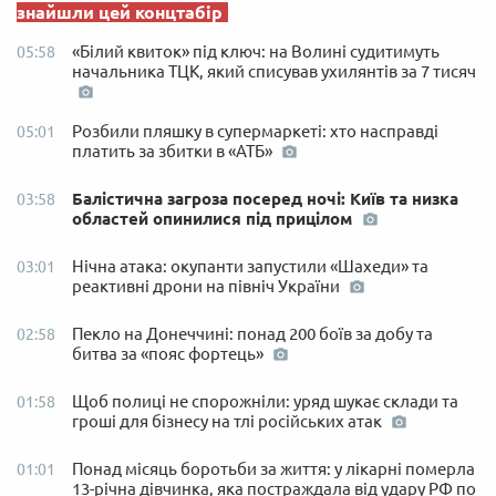
знайшли цей концтабір
«Білий квиток» під ключ: на Волині судитимуть
05:58
начальника ТЦК, який списував ухилянтів за 7 тисяч
Розбили пляшку в супермаркеті: хто насправді
05:01
платить за збитки в «АТБ»
Балістична загроза посеред ночі: Київ та низка
03:58
областей опинилися під прицілом
Нічна атака: окупанти запустили «Шахеди» та
03:01
реактивні дрони на північ України
Пекло на Донеччині: понад 200 боїв за добу та
02:58
битва за «пояс фортець»
Щоб полиці не спорожніли: уряд шукає склади та
01:58
гроші для бізнесу на тлі російських атак
Понад місяць боротьби за життя: у лікарні померла
01:01
13-річна дівчинка, яка постраждала від удару РФ по