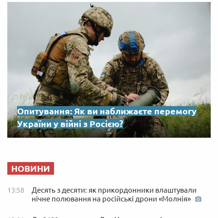
Опитування: Як ви наближаєте перемогу
України у війні з Росією?
НОВИНИ
Десять з десяти: як прикордонники влаштували
13:58
нічне полювання на російські дрони «Молнія»