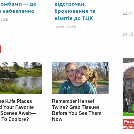
Від пацанки до панянки
Топ-модель
бомбами — де
відстрочки,
з небезпечно
бронювання та
22:01
візитів до ТЦК
22:58
Вчора,
20:58
21:58
al-Life Places
Remember Hensel
d Your Favorite
Twins? Grab Tissues
 Scenes Await—
Before You See Them
 To Explore?
Now
Росі
журна