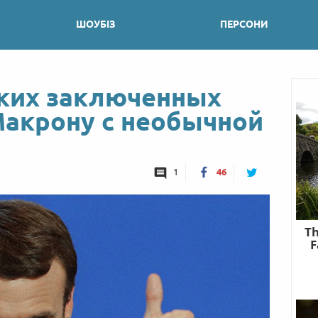
ШОУБІЗ
ПЕРСОНИ
ких заключенных
Макрону с необычной
1
46