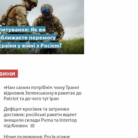
питування: Як ви
аближаєте перемогу
раїни у війні з Росією?
ВИНИ
«Нам самим потрібні»: чому Трамп
відмовив Зеленському в ракетах до
Patriot та до чого тут Іран
Дефіцит кросівок та затримки
доставок: російські ракети вщент
знищили склади Puma та Intertop
під Києвом
Нічне полювання: Росія атакує