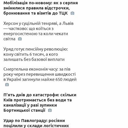
Мобілізація по-новому: як з серпня
змінилися правила відстрочки,
бронювання та візитів до ТЦК
Херсон у суцільній темряві, а Львів
— частково: що коїться з
енергосистемою та коли чекати
світла
Уряд готує пенсійну революцію:
кому світить 6 тисяч, а кого
залишать без базової виплати
Смертельна економія часу: за пів
року через перевищення швидкості
в Україні загинули майже 650 людей
П'ять днів до катастрофи: скільки
Київ протримається без води та
каналізації у разі зупинки
Бортницької станції
Удар по Павлограду: росіяни
поцілили у склади логістичних