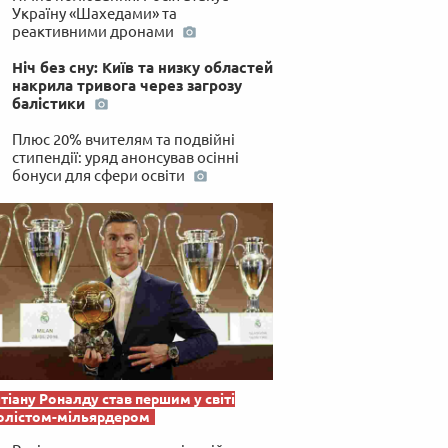
Україну «Шахедами» та
реактивними дронами
Ніч без сну: Київ та низку областей
накрила тривога через загрозу
балістики
Плюс 20% вчителям та подвійні
стипендії: уряд анонсував осінні
бонуси для сфери освіти
тіану Роналду став першим у світі
олістом-мільярдером