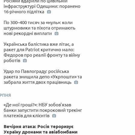
Росіяни вдарили по цивільній
інфраструктурі Одещини: поранено
16-річного підлітка
По 300–400 тисяч за «нуль»: коли
штурмовики та піхота отримають
нові рекордні виплати
Українська балістика вже літає, а
ракет для Patriot критично мало:
Федоров про реалії фронту та війну
роботів
Удар по Павлограду: російська
ракета знищила депо «Укрпошти» та
забрала життя двох працівниць
ЕРПНЯ
«Де мої гроші?»: НБУ зобов'язав
банки запустити покроковий трекінг
платежів для клієнтів
Вечірня атака: Росія тероризує
Україну дронами та авіабомбами