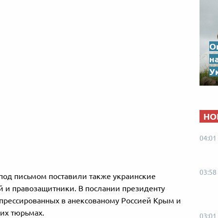
О
н
Ук
НО
04:01
03:58
под письмом поставили также украинские
 и правозащитники. В послании президенту
прессированных в анексованому Россией Крым и
их тюрьмах.
03:01