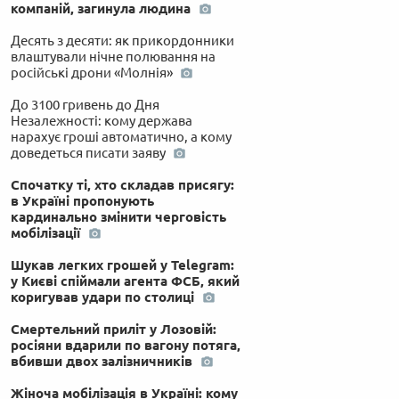
компаній, загинула людина
Десять з десяти: як прикордонники
влаштували нічне полювання на
російські дрони «Молнія»
До 3100 гривень до Дня
Незалежності: кому держава
нарахує гроші автоматично, а кому
доведеться писати заяву
Спочатку ті, хто складав присягу:
в Україні пропонують
кардинально змінити черговість
мобілізації
Шукав легких грошей у Telegram:
у Києві спіймали агента ФСБ, який
коригував удари по столиці
Смертельний приліт у Лозовій:
росіяни вдарили по вагону потяга,
вбивши двох залізничників
Жіноча мобілізація в Україні: кому