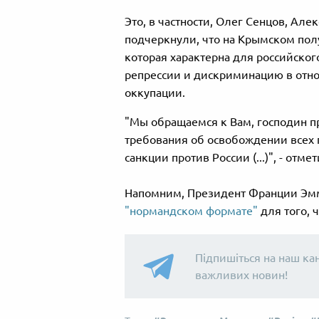
Это, в частности, Олег Сенцов, Ал
подчеркнули, что на Крымском полу
которая характерна для российског
репрессии и дискриминацию в отно
оккупации.
"Мы обращаемся к Вам, господин п
требования об освобождении всех п
санкции против России (...)", - отм
Напомним, Президент Франции Э
"нормандском формате"
для того, 
Підпишіться на наш ка
важливих новин!