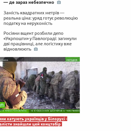
— де зараз небезпечно
 по-українськи
Замість квадратних метрів —
реальна ціна: уряд готує революцію
податку на нерухомість
Росіяни вщент розбили депо
«Укрпошти» у Павлограді: загинули
дві працівниці, але логістику вже
відновлюють
яни катують українців у Білорусі -
лісти знайшли цей концтабір