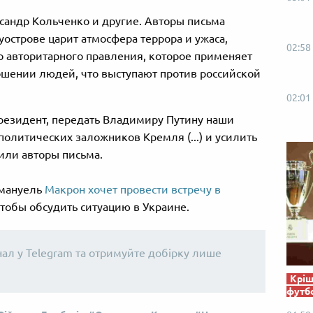
ександр Кольченко и другие. Авторы письма
острове царит атмосфера террора и ужаса,
02:58
о авторитарного правления, которое применяет
шении людей, что выступают против российской
02:01
резидент, передать Владимиру Путину наши
олитических заложников Кремля (...) и усилить
етили авторы письма.
ммануель
Макрон хочет провести встречу в
чтобы обсудить ситуацию в Украине.
нал у Telegram та отримуйте добірку лише
Кріш
футб