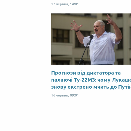
17 червня,
14:01
Прогнози від диктатора та
палаючі Ту-22М3: чому Лукаш
знову екстрено мчить до Путі
16 червня,
09:01