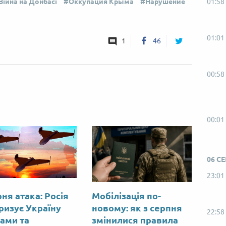
Війна на Донбасі
Оккупация Крыма
Нарушение
01:58
01:01
1
46
00:58
00:01
06 С
23:01
ня атака: Росія
Мобілізація по-
ризує Україну
новому: як з серпня
22:58
ами та
змінилися правила