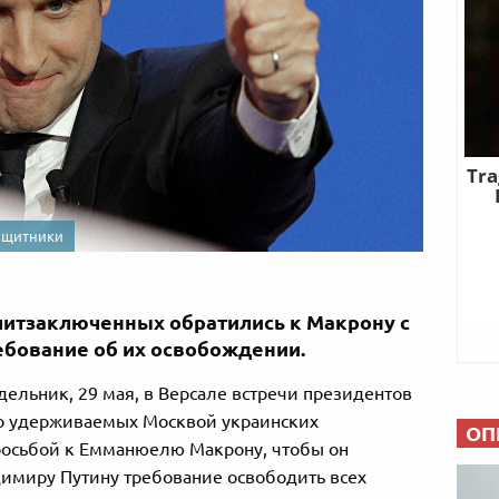
ащитники
литзаключенных обратились к Макрону с
ебование об их освобождении.
ельник, 29 мая, в Версале встречи президентов
но удерживаемых Москвой украинских
ОП
росьбой к Емманюелю Макрону, чтобы он
имиру Путину требование освободить всех