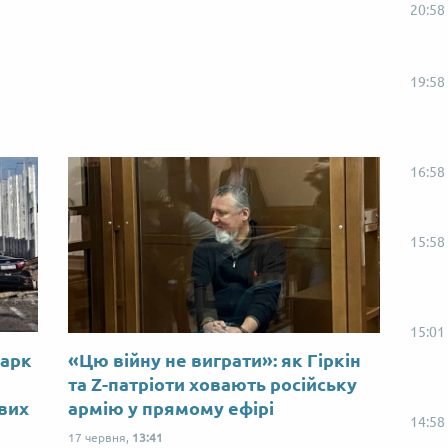
20:58
19:58
16:58
15:58
15:01
Марк
«Цю війну не виграти»: як Гіркін
ю
та Z-патріоти ховають російську
ових
армію у прямому ефірі
14:58
17 червня,
13:41