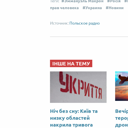
Эммануэль Макрон
Росія
прав человека
Украина
Новини
Польское радио
ІНШЕ НА ТЕМУ
Ніч без сну: Київ та
Вечір
низку областей
теро
накрила тривога
дрон