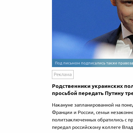
Под письмом подписались также правоз
Реклама
Родственники украинских по
просьбой передать Путину тр
Накануне запланированной на понед
Франции и России, семьи незакон
политзаключенных обратились с п
передал российскому коллеге Влад