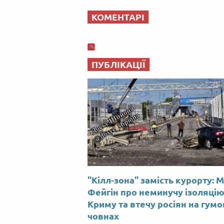
КОМЕНТАРІ
ПУБЛІКАЦІЇ
"Кілл-зона" замість курорту: 
Фейгін про неминучу ізоляці
Криму та втечу росіян на гум
човнах