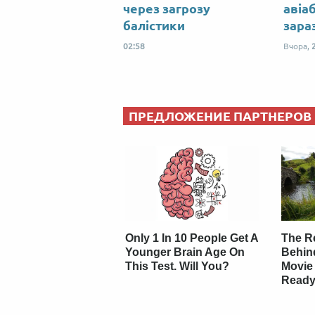
через загрозу
авіа
балістики
зара
02:58
Вчора,
ПРЕДЛОЖЕНИЕ ПАРТНЕРОВ
Only 1 In 10 People Get A
The Re
Younger Brain Age On
Behin
This Test. Will You?
Movie
Ready