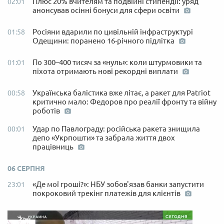
Плюс 20% вчителям та подвійні стипендії: уряд
02:01
анонсував осінні бонуси для сфери освіти
Росіяни вдарили по цивільній інфраструктурі
01:58
Одещини: поранено 16-річного підлітка
По 300–400 тисяч за «нуль»: коли штурмовики та
01:01
піхота отримають нові рекордні виплати
Українська балістика вже літає, а ракет для Patriot
00:58
критично мало: Федоров про реалії фронту та війну
роботів
Удар по Павлограду: російська ракета знищила
00:01
депо «Укрпошти» та забрала життя двох
працівниць
06 СЕРПНЯ
«Де мої гроші?»: НБУ зобов'язав банки запустити
23:01
покроковий трекінг платежів для клієнтів