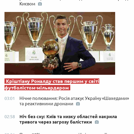
Києвом
Кріштіану Роналду став першим у світі
футболістом-мільярдером
Нічне полювання: Росія атакує Україну «Шахедами»
03:01
та реактивними дронами
Ніч без сну: Київ та низку областей накрила
02:58
тривога через загрозу балістики