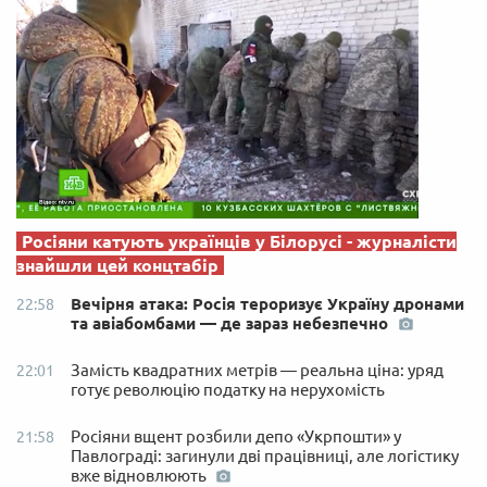
Росіяни катують українців у Білорусі - журналісти
знайшли цей концтабір
Вечірня атака: Росія тероризує Україну дронами
22:58
та авіабомбами — де зараз небезпечно
Замість квадратних метрів — реальна ціна: уряд
22:01
готує революцію податку на нерухомість
Росіяни вщент розбили депо «Укрпошти» у
21:58
Павлограді: загинули дві працівниці, але логістику
вже відновлюють