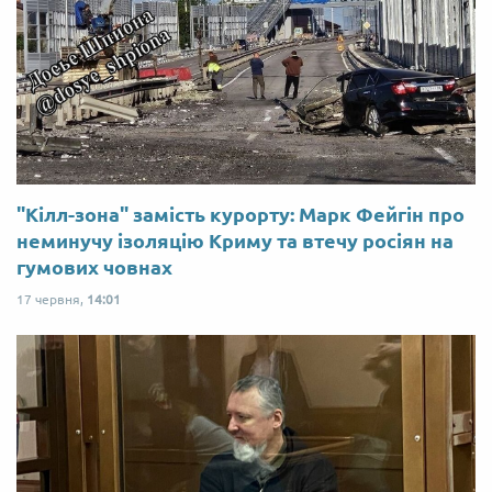
"Кілл-зона" замість курорту: Марк Фейгін про
неминучу ізоляцію Криму та втечу росіян на
гумових човнах
17 червня,
14:01