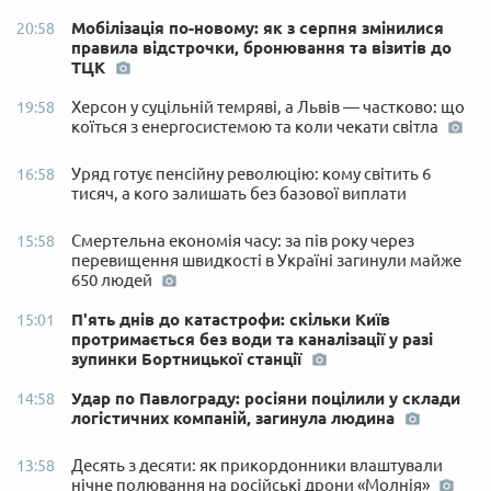
Мобілізація по-новому: як з серпня змінилися
20:58
правила відстрочки, бронювання та візитів до
ТЦК
Херсон у суцільній темряві, а Львів — частково: що
19:58
коїться з енергосистемою та коли чекати світла
Уряд готує пенсійну революцію: кому світить 6
16:58
тисяч, а кого залишать без базової виплати
Смертельна економія часу: за пів року через
15:58
перевищення швидкості в Україні загинули майже
650 людей
П'ять днів до катастрофи: скільки Київ
15:01
протримається без води та каналізації у разі
зупинки Бортницької станції
Удар по Павлограду: росіяни поцілили у склади
14:58
логістичних компаній, загинула людина
Десять з десяти: як прикордонники влаштували
13:58
нічне полювання на російські дрони «Молнія»