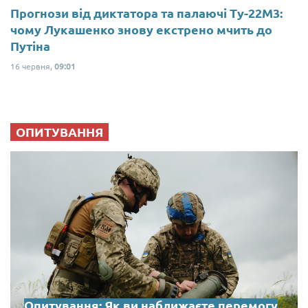
Прогнози від диктатора та палаючі Ту-22М3:
чому Лукашенко знову екстрено мчить до
Путіна
16 червня,
09:01
ОПИТУВАННЯ
Опитування: Як ви наближаєте перемогу