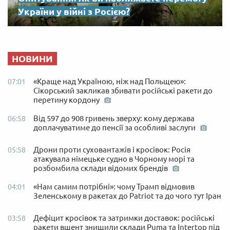
України у війні з Росією?
НОВИНИ
«Краще над Україною, ніж над Польщею»:
07:01
Сікорський закликав збивати російські ракети до
перетину кордону
Від 597 до 908 гривень зверху: кому держава
06:58
доплачуватиме до пенсії за особливі заслуги
Дрони проти суховантажів і кросівок: Росія
05:58
атакувала німецьке судно в Чорному морі та
розбомбила склади відомих брендів
«Нам самим потрібні»: чому Трамп відмовив
04:01
Зеленському в ракетах до Patriot та до чого тут Іран
Дефіцит кросівок та затримки доставок: російські
03:58
ракети вщент знищили склади Puma та Intertop під