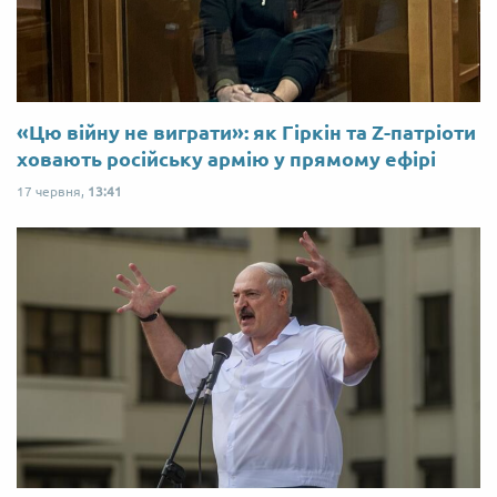
«Цю війну не виграти»: як Гіркін та Z-патріоти
ховають російську армію у прямому ефірі
17 червня,
13:41