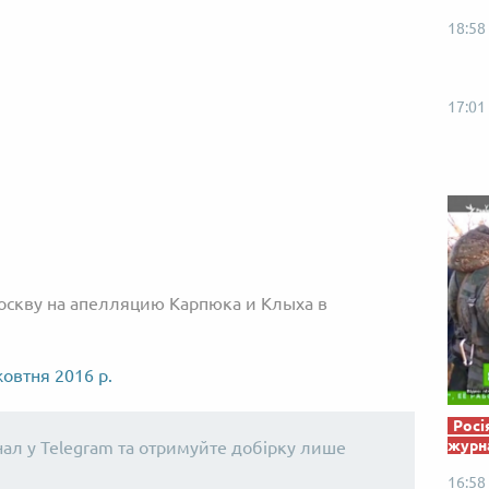
Від пацанки до панянки
Топ-модель
18:58
17:01
оскву на апелляцию Карпюка и Клыха в
жовтня 2016 р.
Росі
журна
нал у Telegram та отримуйте добірку лише
16:58