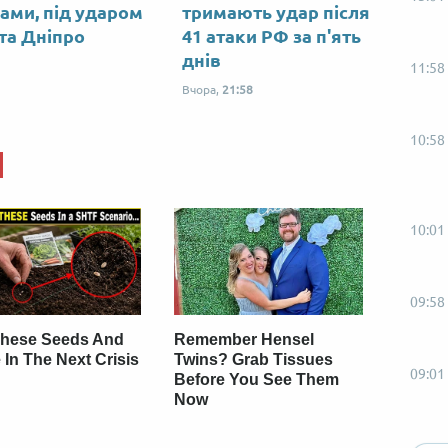
ами, під ударом
тримають удар після
 та Дніпро
41 атаки РФ за п'ять
днів
11:58
Вчора,
21:58
10:58
10:01
09:58
These Seeds And
Remember Hensel
 In The Next Crisis
Twins? Grab Tissues
09:01
Before You See Them
Now