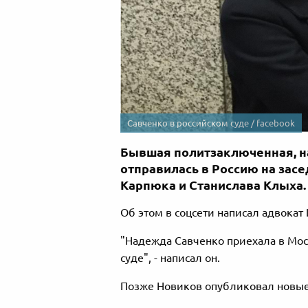
Савченко в российском суде / facebook
Бывшая политзаключенная, н
отправилась в Россию на зас
Карпюка и Станислава Клыха.
Об этом в соцсети написал адвокат
"Надежда Савченко приехала в Мос
суде", - написал он.
Позже Новиков опубликовал новые 