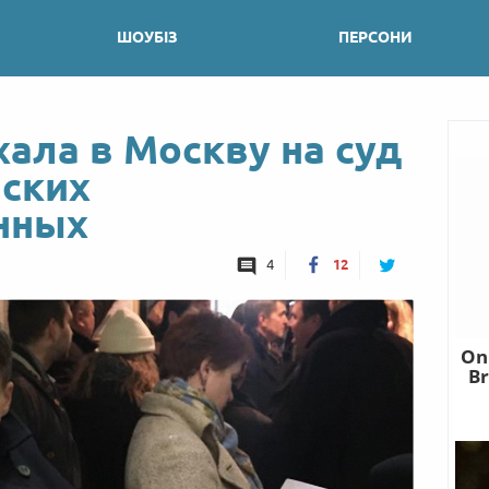
ШОУБІЗ
ПЕРСОНИ
ала в Москву на суд
нских
нных
4
12