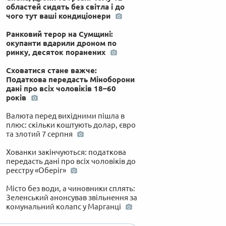
областей сидять без світла і до
чого тут ваші кондиціонери
Ранковий терор на Сумщині:
окупанти вдарили дроном по
ринку, десяток поранених
Сховатися стане важче:
Податкова передасть Міноборони
дані про всіх чоловіків 18–60
років
Валюта перед вихідними пішла в
плюс: скільки коштують долар, євро
та злотий 7 серпня
Хованки закінчуються: податкова
передасть дані про всіх чоловіків до
реєстру «Оберіг»
Місто без води, а чиновники сплять:
Зеленський анонсував звільнення за
комунальний колапс у Марганці