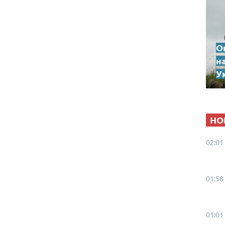
О
н
Ук
НО
02:01
01:58
01:01