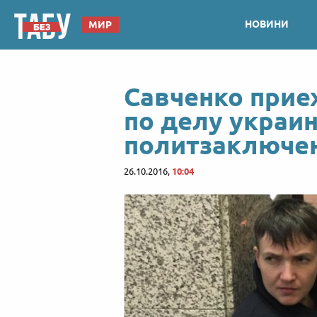
НОВИНИ
МИР
Савченко приех
по делу украи
политзаключе
26.10.2016,
10:04