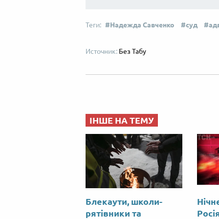
Надежда Савченко
суд
ад
Без Табу
ІНШЕ НА ТЕМУ
Блекаути, школи-
Нічн
рятівники та
Росі