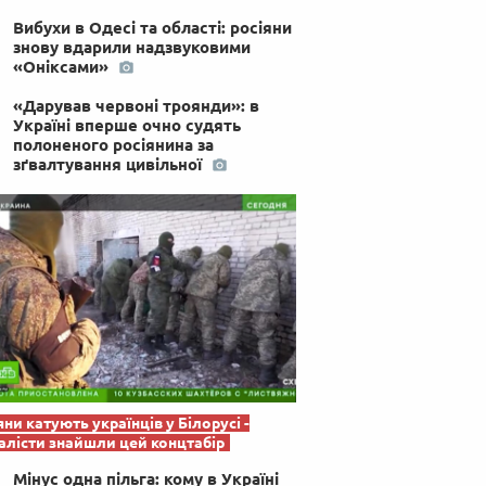
 по-українськи
Вибухи в Одесі та області: росіяни
знову вдарили надзвуковими
«Оніксами»
«Дарував червоні троянди»: в
Україні вперше очно судять
полоненого росіянина за
зґвалтування цивільної
яни катують українців у Білорусі -
лісти знайшли цей концтабір
Мінус одна пільга: кому в Україні