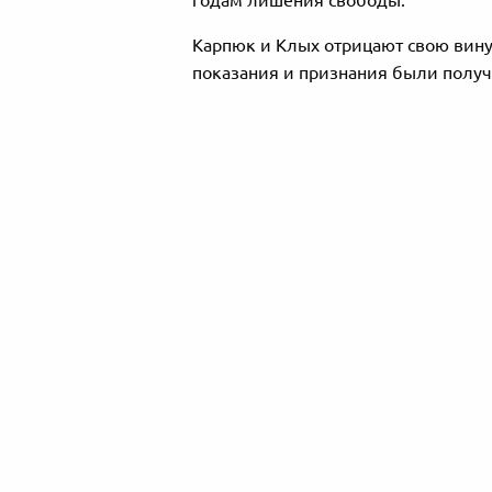
годам лишения свободы.
Карпюк и Клых отрицают свою вину
показания и признания были полу