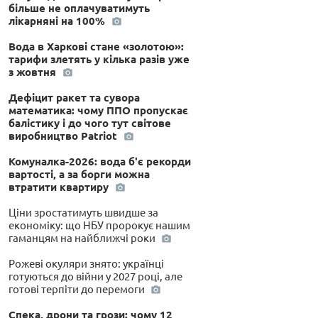
більше не оплачуватимуть
лікарняні на 100%
Вода в Харкові стане «золотою»:
тарифи злетять у кілька разів уже
з жовтня
Дефіцит ракет та сувора
математика: чому ППО пропускає
балістику і до чого тут світове
виробництво Patriot
Комуналка-2026: вода б'є рекорди
вартості, а за борги можна
втратити квартиру
Ціни зростатимуть швидше за
економіку: що НБУ пророкує нашим
гаманцям на найближчі роки
Рожеві окуляри знято: українці
готуються до війни у 2027 році, але
готові терпіти до перемоги
Спека, дрони та грози: чому 12