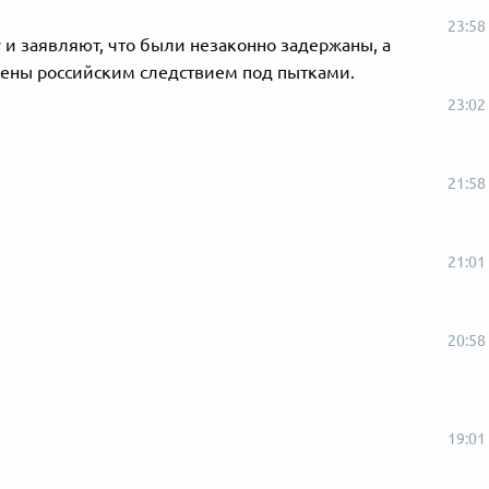
23:58
 и заявляют, что были незаконно задержаны, а
чены российским следствием под пытками.
23:02
21:58
21:01
20:58
19:01