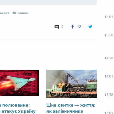
вокат
Новини
16:01
4
12
15:58
14:58
14:01
13:58
е полювання:
Ціна квитка — життя:
я атакує Україну
як залізничники
13:01