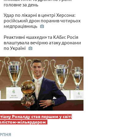
головне за день
Удар по лікарні в центрі Херсона:
російський дрон поранив чотирьох
медпрацівниць
Реактивні «шахеди» та КАБи: Росія
влаштувала вечірню атаку дронами
по Україні
тіану Роналду став першим у світі
олістом-мільярдером
ЕРПНЯ