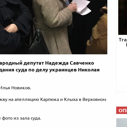
ародный депутат Надежда Савченко
едания суда по делу украинцев Николая
 Илья Новиков.
кву на апелляцию Карпюка и Клыха в Верховном
ОП
фото из зала суда.