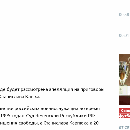
00:58
00:01
уде будет рассмотрена апелляция на приговоры
Станислава Клыха.
ийстве российских военнослужащих во время
Кріш
-1995 годах. Суд Чеченской Республики РФ
футб
лишения свободы, а Станислава Карпюка к 20
07 С