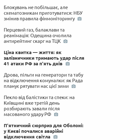
Блокувань не побільшає, але
схематозникам приготуватися: НБУ
змінив правила фінмоніторингу
Перцевий газ, балаклави та
реанімація: Одещина очолила
антирейтинг скарг на ТЦК
Ціна квитка — життя: як
залізничники тримають удар після
41 атаки РФ за п'ять днів
Дрова, пільги на генератори та табу
на відключення комуналки: як Рада
планує рятувати нас цієї зими
Пекло від балістики та спеки: на
Київщині вже третій день
розбирають завали після
масованого удару РФ
П'ятничний сюрприз для Оболоні:
у Києві почалися аварійні
відключення світла