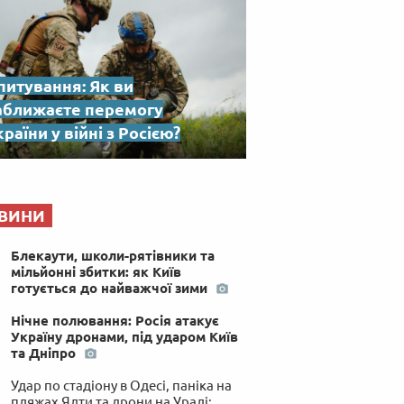
питування: Як ви
аближаєте перемогу
раїни у війні з Росією?
ВИНИ
Блекаути, школи-рятівники та
мільйонні збитки: як Київ
готується до найважчої зими
Нічне полювання: Росія атакує
Україну дронами, під ударом Київ
та Дніпро
Удар по стадіону в Одесі, паніка на
пляжах Ялти та дрони на Уралі: