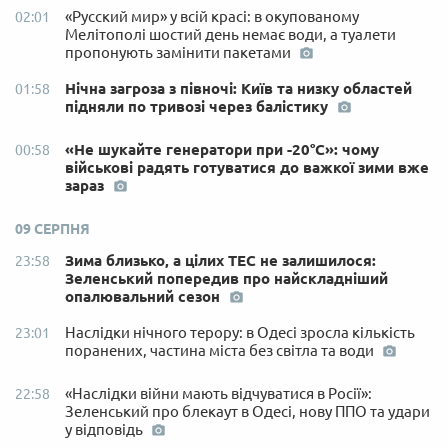
«Русский мир» у всій красі: в окупованому
02:01
Мелітополі шостий день немає води, а туалети
пропонують замінити пакетами
Нічна загроза з півночі: Київ та низку областей
01:58
підняли по тривозі через балістику
«Не шукайте генератори при -20°C»: чому
00:58
військові радять готуватися до важкої зими вже
зараз
09 СЕРПНЯ
Зима близько, а цілих ТЕС не залишилося:
23:58
Зеленський попередив про найскладніший
опалювальний сезон
Наслідки нічного терору: в Одесі зросла кількість
23:01
поранених, частина міста без світла та води
«Наслідки війни мають відчуватися в Росії»:
22:58
Зеленський про блекаут в Одесі, нову ППО та удари
у відповідь