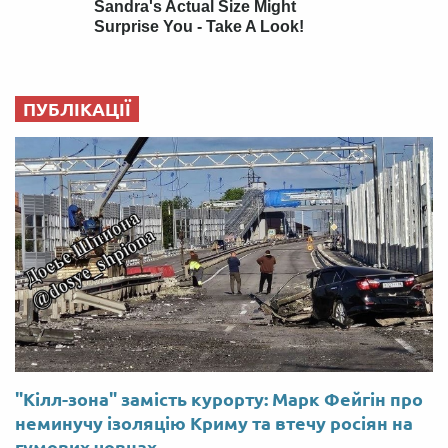
ПУБЛІКАЦІЇ
"Кілл-зона" замість курорту: Марк Фейгін про
неминучу ізоляцію Криму та втечу росіян на
гумових човнах