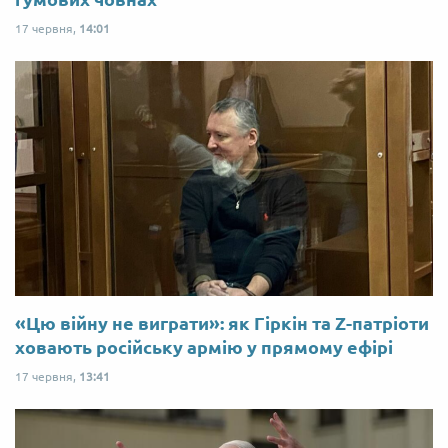
17 червня,
14:01
«Цю війну не виграти»: як Гіркін та Z-патріоти
ховають російську армію у прямому ефірі
17 червня,
13:41