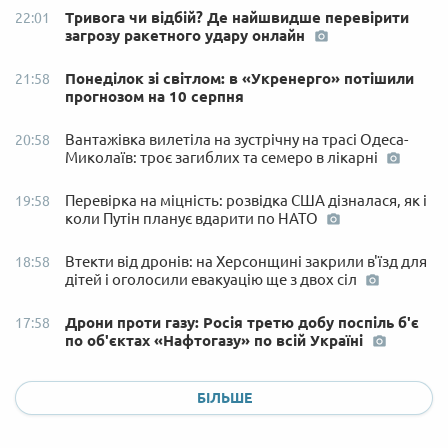
Тривога чи відбій? Де найшвидше перевірити
22:01
загрозу ракетного удару онлайн
Понеділок зі світлом: в «Укренерго» потішили
21:58
прогнозом на 10 серпня
Вантажівка вилетіла на зустрічну на трасі Одеса-
20:58
Миколаїв: троє загиблих та семеро в лікарні
Перевірка на міцність: розвідка США дізналася, як і
19:58
коли Путін планує вдарити по НАТО
Втекти від дронів: на Херсонщині закрили в'їзд для
18:58
дітей і оголосили евакуацію ще з двох сіл
Дрони проти газу: Росія третю добу поспіль б'є
17:58
по об'єктах «Нафтогазу» по всій Україні
БІЛЬШЕ