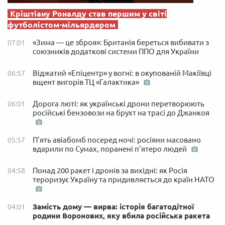
Кріштіану Роналду став першим у світі
футболістом-мільярдером
«Зима — це зброя»: Британія береться вибивати з
07:01
союзників додаткові системи ППО для України
Віджатий «Епіцентр» у вогні: в окупованій Макіївці
06:57
вщент вигорів ТЦ «Галактика»
Дорога люті: як українські дрони перетворюють
06:01
російські бензовози на брухт на трасі до Джанкоя
П'ять авіабомб посеред ночі: росіяни масовано
05:57
вдарили по Сумах, поранені п'ятеро людей
Понад 200 ракет і дронів за вихідні: як Росія
04:58
тероризує Україну та придивляється до країн НАТО
Замість дому — вирва: історія багатодітної
04:01
родини Воронових, яку вбила російська ракета