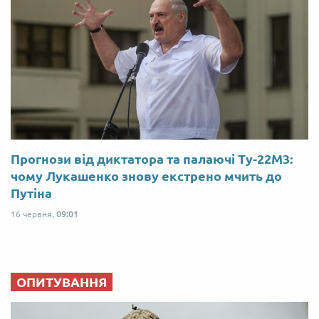
Прогнози від диктатора та палаючі Ту-22М3:
чому Лукашенко знову екстрено мчить до
Путіна
16 червня,
09:01
ОПИТУВАННЯ