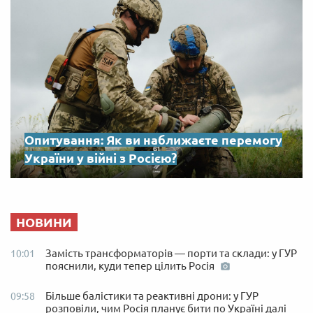
Опитування: Як ви наближаєте перемогу
України у війні з Росією?
НОВИНИ
Замість трансформаторів — порти та склади: у ГУР
10:01
пояснили, куди тепер цілить Росія
Більше балістики та реактивні дрони: у ГУР
09:58
розповіли, чим Росія планує бити по Україні далі