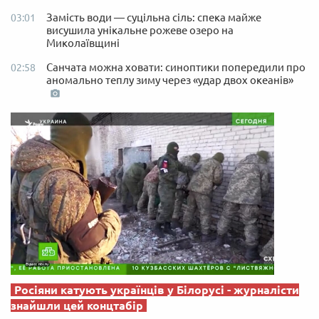
Замість води — суцільна сіль: спека майже
03:01
висушила унікальне рожеве озеро на
Миколаївщині
Санчата можна ховати: синоптики попередили про
02:58
аномально теплу зиму через «удар двох океанів»
Росіяни катують українців у Білорусі - журналісти
знайшли цей концтабір