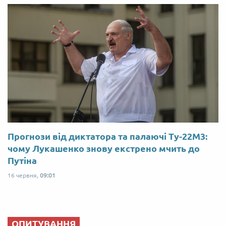
Прогнози від диктатора та палаючі Ту-22М3:
чому Лукашенко знову екстрено мчить до
Путіна
16 червня,
09:01
ОПИТУВАННЯ