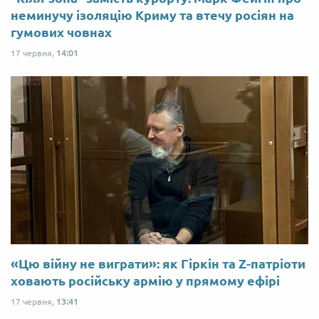
неминучу ізоляцію Криму та втечу росіян на
гумових човнах
17 червня,
14:01
«Цю війну не виграти»: як Гіркін та Z-патріоти
ховають російську армію у прямому ефірі
17 червня,
13:41