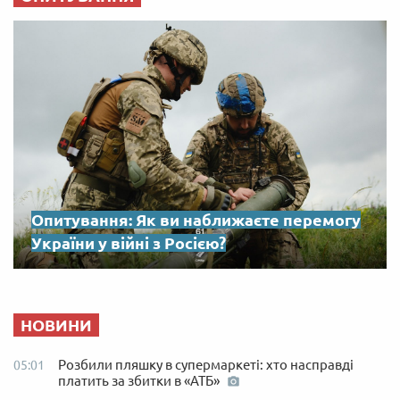
Опитування: Як ви наближаєте перемогу
України у війні з Росією?
НОВИНИ
Розбили пляшку в супермаркеті: хто насправді
05:01
платить за збитки в «АТБ»