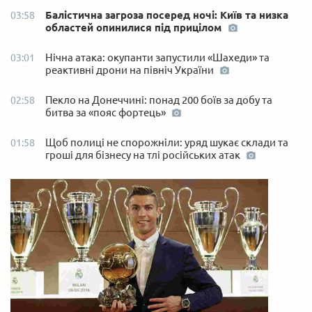
Балістична загроза посеред ночі: Київ та низка
03:58
областей опинилися під прицілом
Нічна атака: окупанти запустили «Шахеди» та
03:01
реактивні дрони на північ України
Пекло на Донеччині: понад 200 боїв за добу та
02:58
битва за «пояс фортець»
Щоб полиці не спорожніли: уряд шукає склади та
01:58
гроші для бізнесу на тлі російських атак