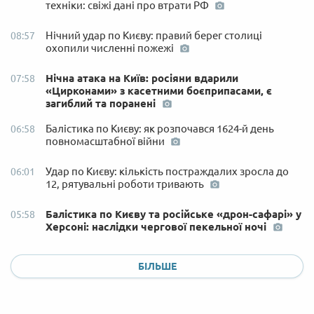
техніки: свіжі дані про втрати РФ
Нічний удар по Києву: правий берег столиці
08:57
охопили численні пожежі
Нічна атака на Київ: росіяни вдарили
07:58
«Цирконами» з касетними боєприпасами, є
загиблий та поранені
Балістика по Києву: як розпочався 1624-й день
06:58
повномасштабної війни
Удар по Києву: кількість постраждалих зросла до
06:01
12, рятувальні роботи тривають
Балістика по Києву та російське «дрон-сафарі» у
05:58
Херсоні: наслідки чергової пекельної ночі
БІЛЬШЕ