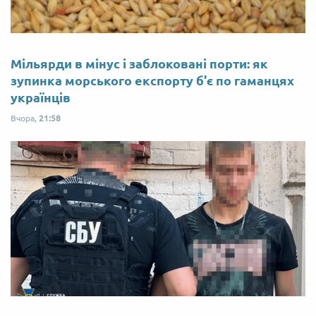
Мільярди в мінус і заблоковані порти: як
зупинка морського експорту б'є по гаманцях
українців
Вчора,
21:58