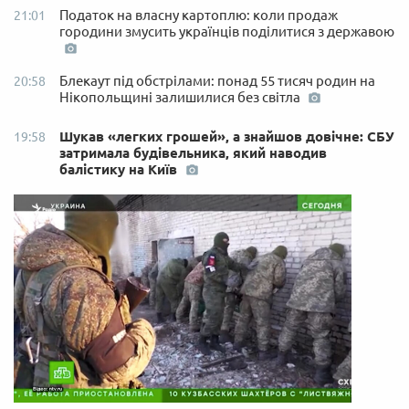
Податок на власну картоплю: коли продаж
21:01
городини змусить українців поділитися з державою
Блекаут під обстрілами: понад 55 тисяч родин на
20:58
Нікопольщині залишилися без світла
Шукав «легких грошей», а знайшов довічне: СБУ
19:58
затримала будівельника, який наводив
балістику на Київ