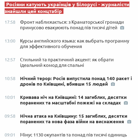
Росіяни катують українців у Білорусі - журналісти
знайшли цей концтабір
Фронт наближається: з Краматорської громади
17:58
примусово евакуюють понад пів тисячі дітей
Курсы английского языка: как выбрать программу
13:00
для эффективного обучения
Стильний та практичний акцент: як обрати
12:57
ідеальний комод для спальні
Нічний терор: Росія випустила понад 140 ракет і
10:58
дронів по Київщині, вбивши 15 людей
Кривава ніч на Київщині: 14 загиблих, десятки
10:01
поранених та масштабні пожежі на складах
Нічна атака на Київщину: 15 загиблих, десятки
09:58
поранених та нова фаза війни на виснаження
Мінус 1130 окупантів та понад пів тисячі одиниць
09:01