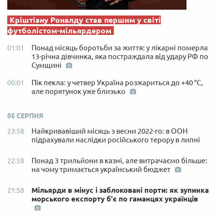
Кріштіану Роналду став першим у світі
футболістом-мільярдером
Понад місяць боротьби за життя: у лікарні померла
01:01
13-річна дівчинка, яка постраждала від удару РФ по
Сумщині
Пік пекла: у четвер Україна розжариться до +40 °C,
00:01
але порятунок уже близько
05 СЕРПНЯ
Найкривавіший місяць з весни 2022-го: в ООН
23:58
підрахували наслідки російського терору в липні
Понад 3 трильйони в казні, але витрачаємо більше:
22:58
на чому тримається український бюджет
Мільярди в мінус і заблоковані порти: як зупинка
21:58
морського експорту б'є по гаманцях українців