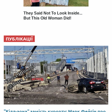
ПУБЛІКАЦІЇ
"Кілл-зона" замість курорту: Марк Фейгін про