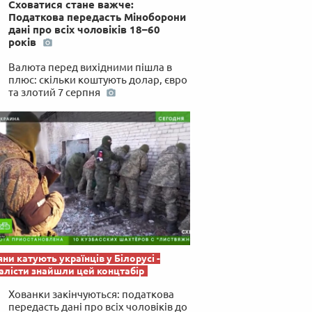
Сховатися стане важче:
 по-українськи
Податкова передасть Міноборони
дані про всіх чоловіків 18–60
років
Валюта перед вихідними пішла в
плюс: скільки коштують долар, євро
та злотий 7 серпня
яни катують українців у Білорусі -
лісти знайшли цей концтабір
Хованки закінчуються: податкова
передасть дані про всіх чоловіків до