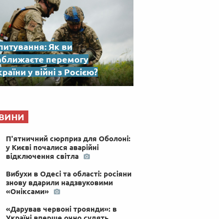
питування: Як ви
аближаєте перемогу
раїни у війні з Росією?
ВИНИ
П'ятничний сюрприз для Оболоні:
у Києві почалися аварійні
відключення світла
Вибухи в Одесі та області: росіяни
знову вдарили надзвуковими
«Оніксами»
«Дарував червоні троянди»: в
Україні вперше очно судять