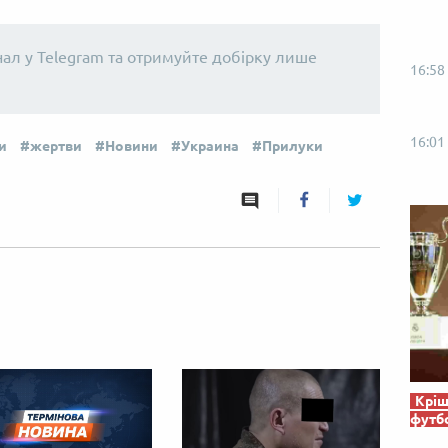
нал у Telegram та отримуйте добірку лише
16:58
16:01
и
жертви
Новини
Украина
Прилуки
Кріш
футб