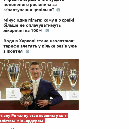
полоненого росіянина за
зґвалтування цивільної
Мінус одна пільга: кому в Україні
більше не оплачуватимуть
лікарняні на 100%
Вода в Харкові стане «золотою»:
тарифи злетять у кілька разів уже
з жовтня
тіану Роналду став першим у світі
олістом-мільярдером