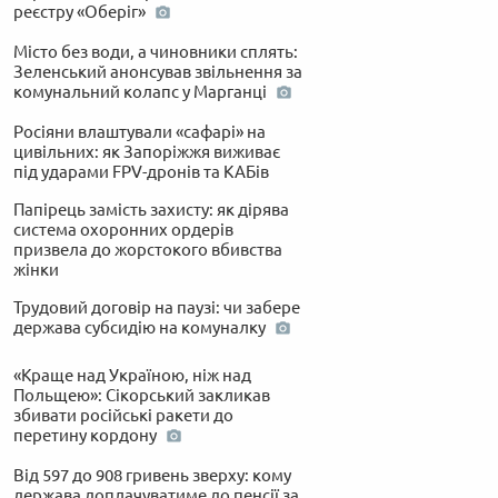
реєстру «Оберіг»
Місто без води, а чиновники сплять:
Зеленський анонсував звільнення за
комунальний колапс у Марганці
Росіяни влаштували «сафарі» на
цивільних: як Запоріжжя виживає
під ударами FPV-дронів та КАБів
Папірець замість захисту: як дірява
система охоронних ордерів
призвела до жорстокого вбивства
жінки
Трудовий договір на паузі: чи забере
держава субсидію на комуналку
«Краще над Україною, ніж над
Польщею»: Сікорський закликав
збивати російські ракети до
перетину кордону
Від 597 до 908 гривень зверху: кому
держава доплачуватиме до пенсії за