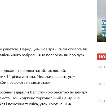
О
н
Ук
ю ракетою. Перед цим Повітряні сили оголосили
балістичного озброєння та попередили про пуск
НО
19:01
повідомляє про двох загиблих людей.
их 14-річна дитина. Медики надають усім
жби працюють на місці атаки.
18:58
 росіяни вдарили балістичною ракетою по центру
риємств. Пошкоджено торговельний центр, що
17:01
кет і пожежна техніка, уточнюють в ОВА.