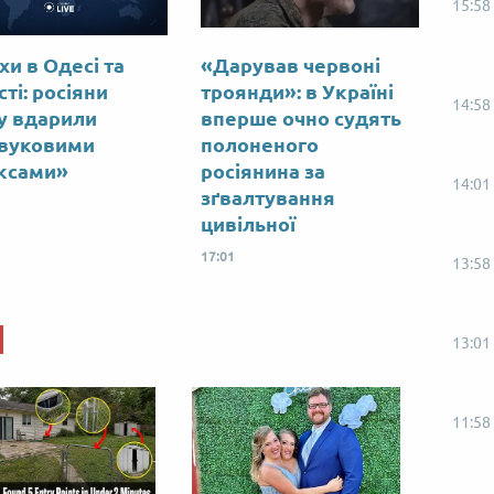
15:58
хи в Одесі та
«Дарував червоні
ті: росіяни
троянди»: в Україні
14:58
у вдарили
вперше очно судять
вуковими
полоненого
ксами»
росіянина за
14:01
зґвалтування
цивільної
17:01
13:58
13:01
11:58