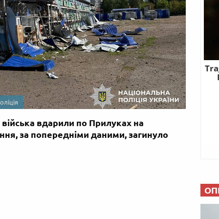
оліція
і війська вдарили по Прилуках на
ання, за попередніми даними, загинуло
ОП