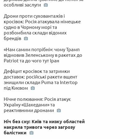
особливі заслуги
Дрони проти суховантажів і
кросівок: Росія атакувала німецьке
судно в Чорному морі та
розбомбила склади відомих
брендів
«Нам самим потрібні»: чому Трамп
відмовив Зеленському в ракетах до
Patriot та до чого тут Іран
Дефіцит кросівок та затримки
доставок: російські ракети вщент
знищили склади Puma та Intertop
під Києвом
Нічне полювання: Росія атакує
Україну «Шахедами» та
реактивними дронами
Ніч без сну: Київ та низку областей
накрила тривога через загрозу
балістики