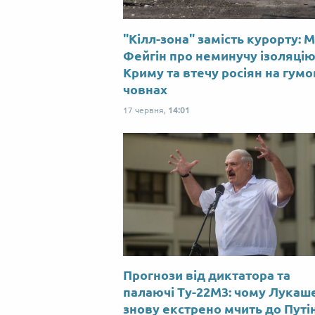
"Кілл-зона" замість курорту: 
Фейгін про неминучу ізоляці
Криму та втечу росіян на гум
човнах
17 червня,
14:01
Прогнози від диктатора та
палаючі Ту-22М3: чому Лукаш
знову екстрено мчить до Путі