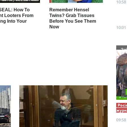
10:58
Від пацанки до панянки
Топ-модель
SEAL: How To
Remember Hensel
nt Looters From
Twins? Grab Tissues
ng Into Your
Before You See Them
Now
10:01
Росі
журна
09:58