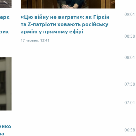
09:01
Марк
«Цю війну не виграти»: як Гіркін
ю
та Z-патріоти ховають російську
ових
армію у прямому ефірі
08:58
17 червня,
13:41
08:01
07:58
07:01
енко
06:58
на