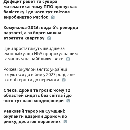
Дефіцит ракет та сувора
математика: чому ППО пропускає
балістику і до чого тут світове
виробництво Patriot
Комуналка-2026: вода б'є рекорди
вартості, а за борги можна
втратити квартиру
Ціни зростатимуть швидше за
економіку: що НБУ пророкує нашим
гаманцям на найближчі роки
Рожеві окуляри знято: українці
готуються до війни у 2027 році, але
готові терпіти до перемоги
Спека, дрони та грози: чому 12
областей сидять без світла і до
чого тут ваші кондиціонери
Ранковий терор на Сумщині:
окупанти вдарили дроном по
ринку, десяток поранених