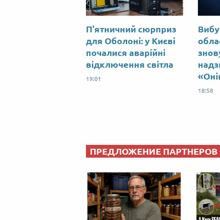
П'ятничний сюрприз
Вибу
для Оболоні: у Києві
облас
почалися аварійні
знов
відключення світла
надз
«Оні
19:01
18:58
ПРЕДЛОЖЕНИЕ ПАРТНЕРОВ