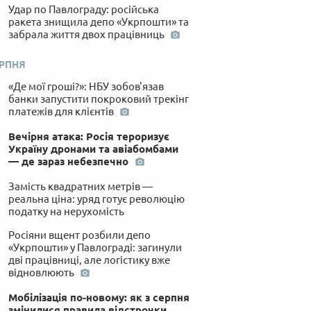
Удар по Павлограду: російська
ракета знищила депо «Укрпошти» та
забрала життя двох працівниць
ЕРПНЯ
«Де мої гроші?»: НБУ зобов'язав
банки запустити покроковий трекінг
платежів для клієнтів
Вечірня атака: Росія тероризує
Україну дронами та авіабомбами
— де зараз небезпечно
Замість квадратних метрів —
реальна ціна: уряд готує революцію
податку на нерухомість
Росіяни вщент розбили депо
«Укрпошти» у Павлограді: загинули
дві працівниці, але логістику вже
відновлюють
Мобілізація по-новому: як з серпня
змінилися правила відстрочки,