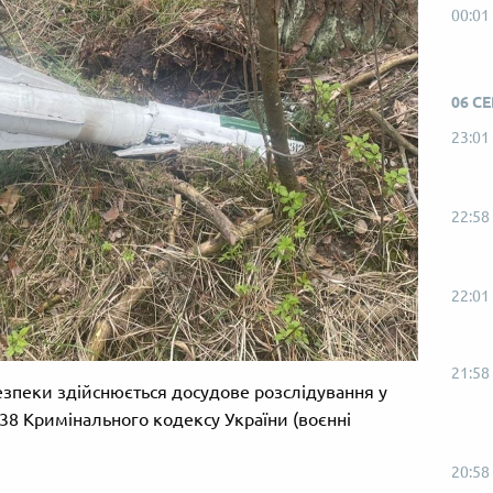
00:01
06 С
23:01
22:58
22:01
21:58
зпеки здійснюється досудове розслідування у
38 Кримінального кодексу України (воєнні
20:58