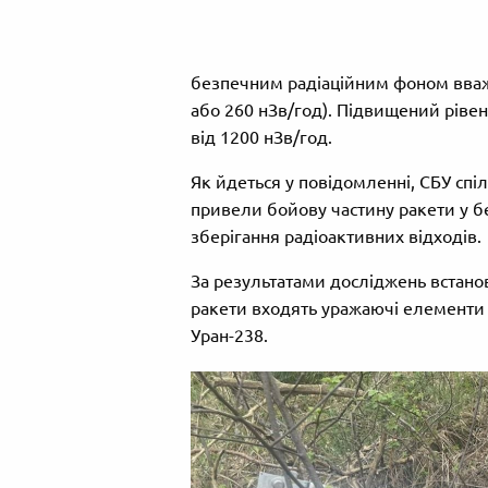
безпечним радіаційним фоном вваж
або 260 нЗв/год). Підвищений рівен
від 1200 нЗв/год.
Як йдеться у повідомленні, СБУ спі
привели бойову частину ракети у бе
зберігання радіоактивних відходів.
За результатами досліджень встанов
ракети входять уражаючі елементи з
Уран-238.