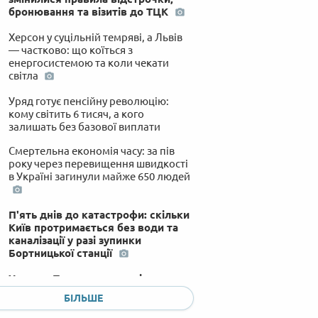
бронювання та візитів до ТЦК
Херсон у суцільній темряві, а Львів
— частково: що коїться з
енергосистемою та коли чекати
світла
Уряд готує пенсійну революцію:
кому світить 6 тисяч, а кого
залишать без базової виплати
Смертельна економія часу: за пів
року через перевищення швидкості
в Україні загинули майже 650 людей
П'ять днів до катастрофи: скільки
Київ протримається без води та
каналізації у разі зупинки
Бортницької станції
Удар по Павлограду: росіяни
поцілили у склади логістичних
БІЛЬШЕ
компаній, загинула людина