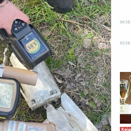
06:58
05:58
Кріш