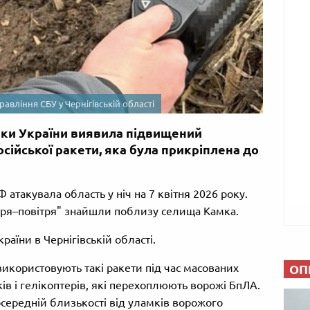
равління СБУ у Чернігівській області
еки України виявила підвищений
сійської ракети, яка була прикріплена до
атакувала область у ніч на 7 квітня 2026 року.
тря–повітря" знайшли поблизу селища Камка.
аїни в Чернігівській області.
 використовують такі ракети під час масованих
ОП
ків і гелікоптерів, які перехоплюють ворожі БпЛА.
посередній близькості від уламків ворожого