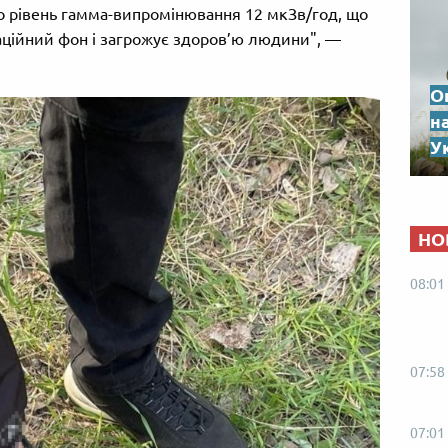
о рівень гамма-випромінювання 12 мкЗв/год, що
аційний фон і загрожує здоров’ю людини", —
О
н
Ук
НО
08:01
07:58
07:01