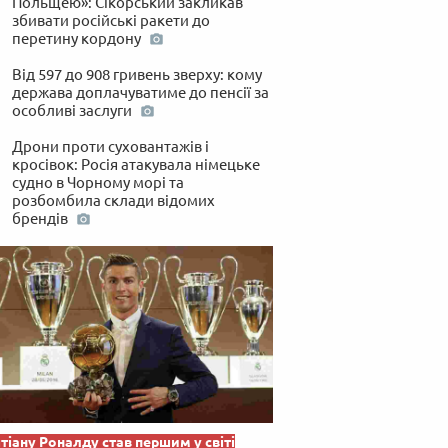
Польщею»: Сікорський закликав
збивати російські ракети до
перетину кордону
Від 597 до 908 гривень зверху: кому
держава доплачуватиме до пенсії за
особливі заслуги
Дрони проти суховантажів і
кросівок: Росія атакувала німецьке
судно в Чорному морі та
розбомбила склади відомих
брендів
тіану Роналду став першим у світі