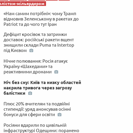
олістом-мільярдером
«Нам самим потрібні»: чому Трамп
відмовив Зеленському в ракетах до
Patriot та до чого тут Іран
Дефіцит кросівок та затримки
доставок: російські ракети вщент
знищили склади Puma та Intertop
під Києвом
Нічне полювання: Росія атакує
Україну «Шахедами» та
реактивними дронами
Ніч без сну: Київ та низку областей
накрила тривога через загрозу
балістики
Плюс 20% вчителям та подвійні
стипендії: уряд анонсував осінні
бонуси для сфери освіти
Росіяни вдарили по цивільній
інфраструктурі Одещини: поранено