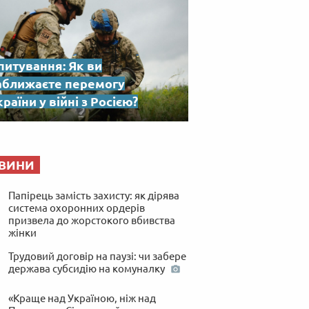
питування: Як ви
аближаєте перемогу
раїни у війні з Росією?
ВИНИ
Папірець замість захисту: як дірява
система охоронних ордерів
призвела до жорстокого вбивства
жінки
Трудовий договір на паузі: чи забере
держава субсидію на комуналку
«Краще над Україною, ніж над