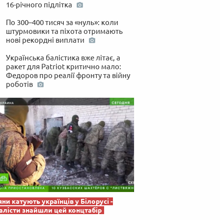
 по-українськи
16-річного підлітка
По 300–400 тисяч за «нуль»: коли
штурмовики та піхота отримають
нові рекордні виплати
Українська балістика вже літає, а
ракет для Patriot критично мало:
Федоров про реалії фронту та війну
роботів
яни катують українців у Білорусі -
лісти знайшли цей концтабір