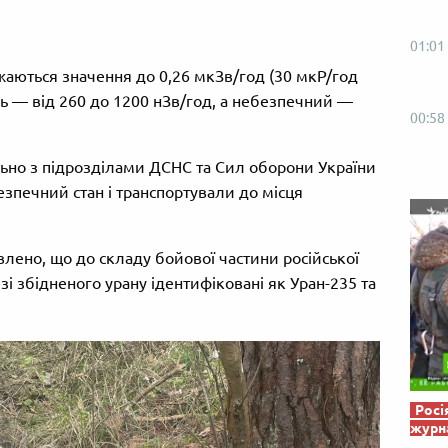
Від пацанки до панянки
Топ-модель
01:01
аються значення до 0,26 мкЗв/год (30 мкР/год
ь — від 260 до 1200 нЗв/год, а небезпечний —
00:58
льно з підрозділами ДСНС та Сил оборони України
зпечний стан і транспортували до місця
лено, що до складу бойової частини російської
і збідненого урану ідентифіковані як Уран-235 та
Росі
журна