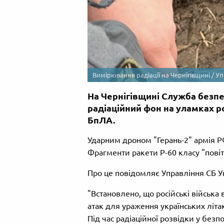
Вимірювання радіації на Чернігівщині / Уп
На Чернігівщині Служба безп
радіаційний фон на уламках ро
БпЛА.
Ударним дроном "Герань-2" армія РФ 
Фрагменти ракети Р-60 класу "пові
Про це повідомляє Управління СБ Укр
"Встановлено, що російські війська
атак для ураження українських літа
Під час радіаційної розвідки у без