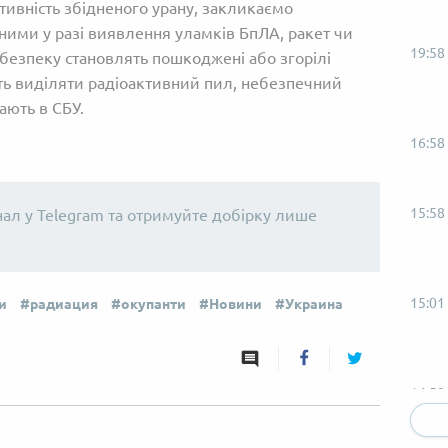
активність збідненого урану, закликаємо
ими у разі виявлення уламків БпЛА, ракет чи
19:58
безпеку становлять пошкоджені або згорілі
ть виділяти радіоактивний пил, небезпечний
ають в СБУ.
16:58
15:58
нал у Telegram та отримуйте добірку лише
15:01
и
радиация
окупанти
Новини
Украина
14:58