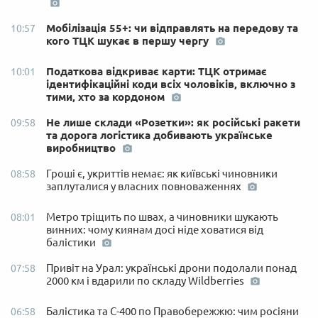
Мобілізація 55+: чи відправлять на передову та
10:57
кого ТЦК шукає в першу чергу
Податкова відкриває карти: ТЦК отримає
10:01
ідентифікаційні коди всіх чоловіків, включно з
тими, хто за кордоном
Не лише склади «Розетки»: як російські ракети
09:58
та дорога логістика добивають українське
виробництво
Гроші є, укриттів немає: як київські чиновники
08:58
заплуталися у власних повноваженнях
Метро тріщить по швах, а чиновники шукають
08:01
винних: чому киянам досі ніде ховатися від
балістики
Привіт на Урал: українські дрони подолали понад
07:58
2000 км і вдарили по складу Wildberries
Балістика та С-400 по Правобережжю: чим росіяни
06:58