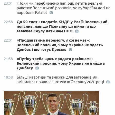
«Поки ми перебираємо папірці, летять реальні
23:01
ракети»: Зеленський розповів, чому Україна досі не
виробляє Patriot
До 50 тисяч солдатів КНДР у Росії: Зеленський
22:58
пояснив, навіщо Пхеньяну ця війна та що
заважає Сеулу дати нам ППО
«Продаватиме перемогу, якої немає»:
22:01
Зеленський пояснив, чому Україна не здасть
Донбас і що готує Кремль
«Путіну треба щось продати росіянам»:
21:58
Зеленський пояснив, чому Україна не вийде з
Донбасу
Більші квартири та знижки для ветеранів: як
18:58
змінилися правила іпотеки «єОселя» у 2026 році