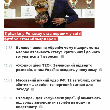
Кріштіану Роналду став першим у світі
футболістом-мільярдером
Велике чищення «броні»: чому підприємства
17:58
масово втрачають статус критичних і до чого
готуватися з 1 вересня
«Жодної цілої ТЕС»: Зеленський відверто
16:58
розповів, з чим Україна входить у нову зиму
Масований нічний удар РФ: 12 загиблих, сотня
16:01
збитих «шахедів» та черговий сигнал для
Заходу
Стоп-кран для комуналки: українці вимагають
15:58
від уряду заморозити тарифи на воду та
квартплату