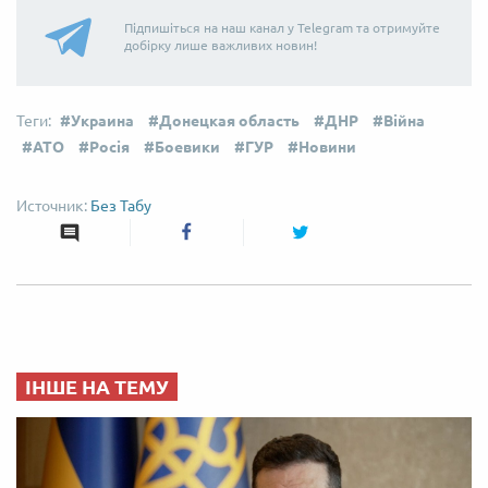
Підпишіться на наш канал у Telegram та отримуйте
добірку лише важливих новин!
Украина
Донецкая область
ДНР
Війна
АТО
Росія
Боевики
ГУР
Новини
Без Табу
ІНШЕ НА ТЕМУ