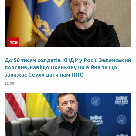
До 50 тисяч солдатів КНДР у Росії: Зеленський
пояснив, навіщо Пхеньяну ця війна та що
заважає Сеулу дати нам ППО
22:58