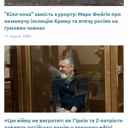
"Кілл-зона" замість курорту: Марк Фейгін про
неминучу ізоляцію Криму та втечу росіян на
гумових човнах
17 червня,
14:01
«Цю війну не виграти»: як Гіркін та Z-патріоти
ховають російську армію у прямому ефірі