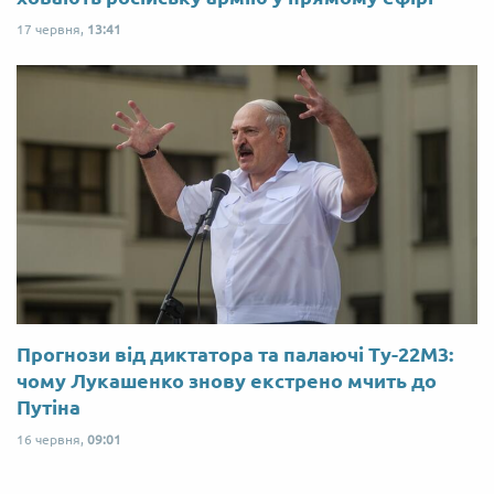
17 червня,
13:41
Прогнози від диктатора та палаючі Ту-22М3:
чому Лукашенко знову екстрено мчить до
Путіна
16 червня,
09:01