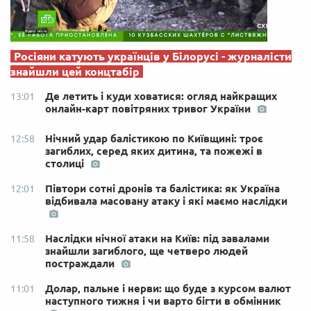
Росіяни катують українців у Білорусі - журналісти
знайшли цей концтабір
Де летить і куди ховатися: огляд найкращих
13:01
онлайн-карт повітряних тривог України
Нічний удар балістикою по Київщині: троє
12:58
загиблих, серед яких дитина, та пожежі в
столиці
Півтори сотні дронів та балістика: як Україна
12:01
відбивала масовану атаку і які маємо наслідки
Наслідки нічної атаки на Київ: під завалами
11:58
знайшли загиблого, ще четверо людей
постраждали
Долар, пальне і нерви: що буде з курсом валют
11:01
наступного тижня і чи варто бігти в обмінник