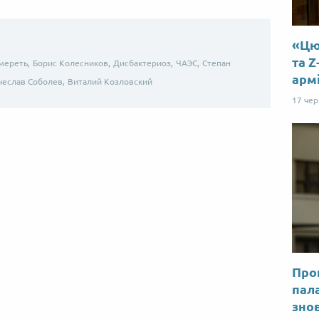
«Цю 
та Z
мереть,
Борис Колесников,
Дисбактериоз,
ЧАЭС,
Степан
арм
чеслав Соболев,
Виталий Козловский
17 че
Прог
пал
знов