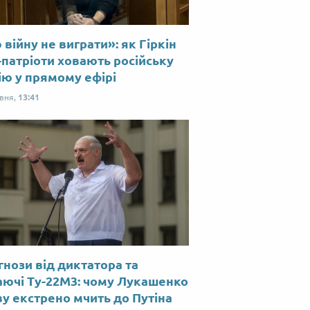
війну не виграти»: як Гіркін
-патріоти ховають російську
ію у прямому ефірі
рвня,
13:41
нози від диктатора та
аючі Ту-22М3: чому Лукашенко
у екстрено мчить до Путіна