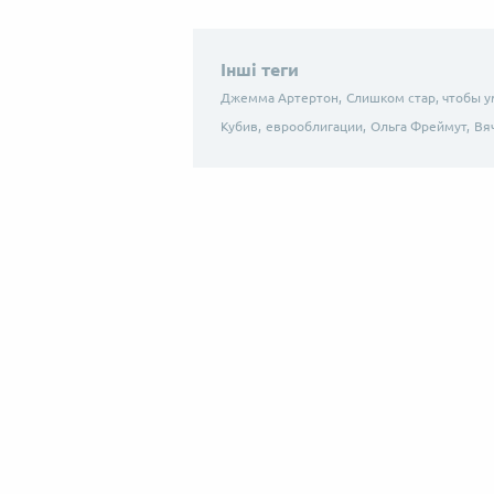
Інші теги
Джемма Артертон,
Слишком стар, чтобы у
Кубив,
еврооблигации,
Ольга Фреймут,
Вя