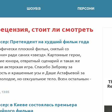
ШОУБІЗ
ПЕРСОНИ
рецензия, стоит ли смотреть
ер: Претендент на худший фильм года
офически плоский фильм, снятый со
ми» ради самих «звезд». Картонные герои,
вие юмора, отвратный сценарий и такая же
ая актерская игра. Спасибо Зиброву за
ость и крашенные усы и Даше Астафьевой за
молодое, но сексуальное тело. Всем остальным -
,
13:05
ер: в Киеве состоялась премьера
ийного фильма