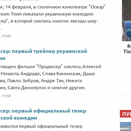
рг, 14 февраля, в столичном кинотеатре "Оскар"
ream Town показали украинскую комедию
ер", в которой снялись многие звезды шоу-
.
,
17:45
ер: первый трейлер украинской
ии
тоящем фильме "Продюсер" снялись Алексей
 Мишель Андраде, Слава Каминская, Даша
ва, Павло Зибров, Андре Тан, Никита
н, Санта Димопулос и многие другие.
,
11:50
сер: первый официальный тизер
ПУ
нской комедии
появился первый официальный тизер