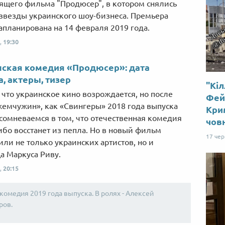
ящего фильма "Продюсер", в котором снялись
звезды украинского шоу-бизнеса. Премьера
апланирована на 14 февраля 2019 года.
,
19:30
ская комедия «Продюсер»: дата
, актеры, тизер
"Кіл
Від пацанки до панянки
Топ-модель
, что украинское кино возрождается, но после
Фей
жемчужин», как «Свингеры» 2018 года выпуска
Крим
 сомневаемся в том, что отечественная комедия
чов
ибо восстанет из пепла. Но в новый фильм
17 че
или не только украинских артистов, но и
а Маркуса Риву.
,
20:15
комедия 2019 года выпуска. В ролях - Алексей
ров.