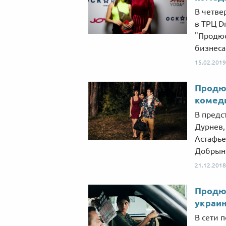
В четве
в ТРЦ D
"Продюс
бизнеса
15.02.2019
Продюс
комед
В предс
Дурнев,
Астафье
Добрыни
21.12.2018
Продю
украи
В сети 