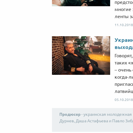
предсто
многие 
ленты з
11.10.2018
Украин
выхода
Говорят
таких «
– очень
когда-л
приглас
латвийц
05.10.2018
Продюсер
- украинская молодежная 
Дурнев, Даша Астафьева и Павло Зиб