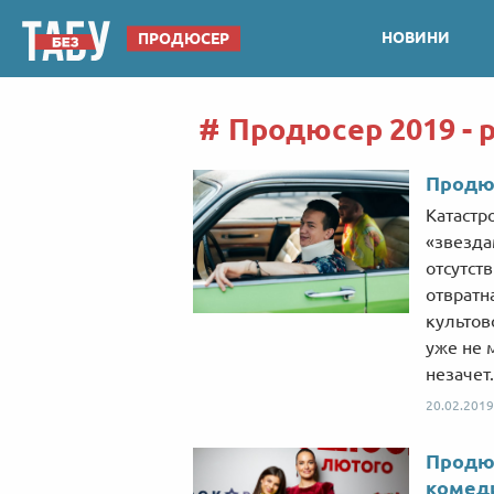
НОВИНИ
ПРОДЮСЕР
Продюсер 2019 - 
Продюс
Катастр
«звезда
отсутст
отвратн
культов
уже не 
незачет.
20.02.2019
Продюс
комед