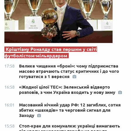
Кріштіану Роналду став першим у світі
футболістом-мільярдером
Велике чищення «броні»: чому підприємства
17:58
масово втрачають статус критичних і до чого
готуватися з 1 вересня
«Жодної цілої ТЕС»: Зеленський відверто
16:58
розповів, з чим Україна входить у нову зиму
Масований нічний удар РФ: 12 загиблих, сотня
16:01
збитих «шахедів» та черговий сигнал для
Заходу
Стоп-кран для комуналки: українці вимагають
15:58