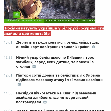
Росіяни катують українців у Білорусі - журналісти
знайшли цей концтабір
Де летить і куди ховатися: огляд найкращих
13:01
онлайн-карт повітряних тривог України
Нічний удар балістикою по Київщині: троє
12:58
загиблих, серед яких дитина, та пожежі в
столиці
Півтори сотні дронів та балістика: як Україна
12:01
відбивала масовану атаку і які маємо наслідки
Наслідки нічної атаки на Київ: під завалами
11:58
знайшли загиблого, ще четверо людей
постраждали
Долар, пальне і нерви: що буде з курсом валют