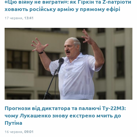
«Цю війну не виграти»: як Гіркін та Z-патріоти
ховають російську армію у прямому ефірі
17 червня,
13:41
Прогнози від диктатора та палаючі Ту-22М3:
чому Лукашенко знову екстрено мчить до
Путіна
16 червня,
09:01