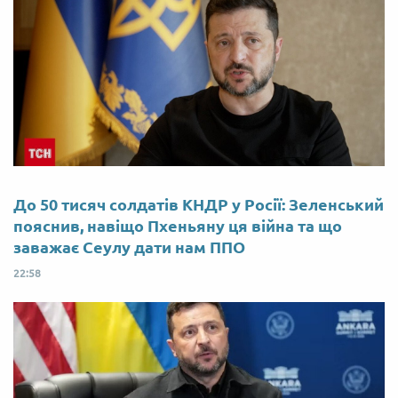
До 50 тисяч солдатів КНДР у Росії: Зеленський
пояснив, навіщо Пхеньяну ця війна та що
заважає Сеулу дати нам ППО
22:58