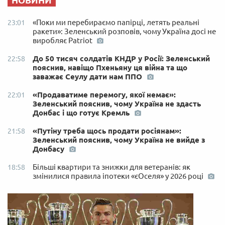
«Поки ми перебираємо папірці, летять реальні
23:01
ракети»: Зеленський розповів, чому Україна досі не
виробляє Patriot
До 50 тисяч солдатів КНДР у Росії: Зеленський
22:58
пояснив, навіщо Пхеньяну ця війна та що
заважає Сеулу дати нам ППО
«Продаватиме перемогу, якої немає»:
22:01
Зеленський пояснив, чому Україна не здасть
Донбас і що готує Кремль
«Путіну треба щось продати росіянам»:
21:58
Зеленський пояснив, чому Україна не вийде з
Донбасу
Більші квартири та знижки для ветеранів: як
18:58
змінилися правила іпотеки «єОселя» у 2026 році