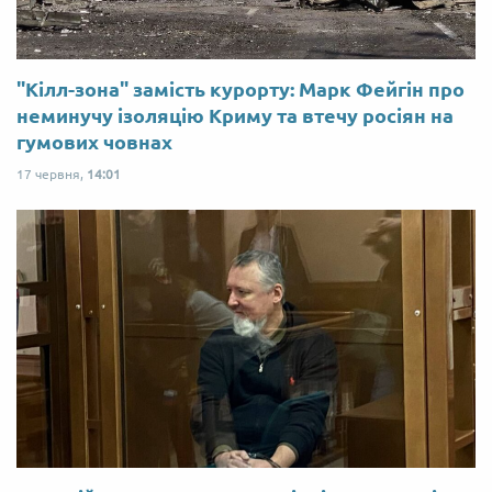
"Кілл-зона" замість курорту: Марк Фейгін про
неминучу ізоляцію Криму та втечу росіян на
гумових човнах
17 червня,
14:01