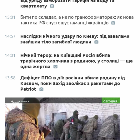
від уряду заморозити тарифи на воду та
квартплату
Бити по складах, а не по трансформаторах: як нова
15:01
тактика РФ спустошує гаманці українців
Наслідки нічного удару по Києву: під завалами
14:57
знайшли тіло загиблої людини
Нічний терор: на Київщині Росія вбила
14:01
трирічного хлопчика з родиною, у столиці — ще
одна жертва
Дефіцит ППО в дії: росіяни вбили родину під
13:58
Києвом, поки Захід зволікає з ракетами до
Patriot