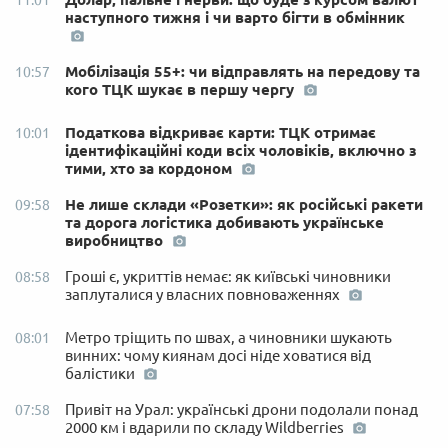
11:01
наступного тижня і чи варто бігти в обмінник
Мобілізація 55+: чи відправлять на передову та
10:57
кого ТЦК шукає в першу чергу
Податкова відкриває карти: ТЦК отримає
10:01
ідентифікаційні коди всіх чоловіків, включно з
тими, хто за кордоном
Не лише склади «Розетки»: як російські ракети
09:58
та дорога логістика добивають українське
виробництво
Гроші є, укриттів немає: як київські чиновники
08:58
заплуталися у власних повноваженнях
Метро тріщить по швах, а чиновники шукають
08:01
винних: чому киянам досі ніде ховатися від
балістики
Привіт на Урал: українські дрони подолали понад
07:58
2000 км і вдарили по складу Wildberries