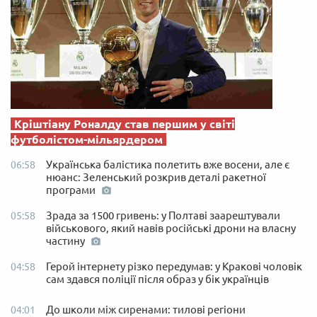
Кріштіану Роналду став першим у світі
футболістом-мільярдером
Українська балістика полетить вже восени, але є
06:58
нюанс: Зеленський розкрив деталі ракетної
програми
Зрада за 1500 гривень: у Полтаві заарештували
05:58
військового, який навів російські дрони на власну
частину
Герой інтернету різко передумав: у Кракові чоловік
04:58
сам здався поліції після образ у бік українців
До школи між сиренами: тилові регіони
04:01