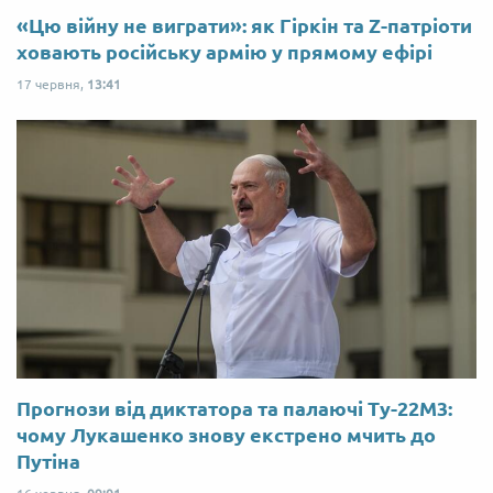
«Цю війну не виграти»: як Гіркін та Z-патріоти
ховають російську армію у прямому ефірі
17 червня,
13:41
Прогнози від диктатора та палаючі Ту-22М3:
чому Лукашенко знову екстрено мчить до
Путіна