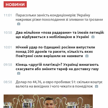
НОВИНИ
Парасольки замість кондиціонерів: Україну
11:01
накриває різке похолодання зі зливами та грозами
Два мільйони «поза радарами» та ілюзія петицій:
10:58
що відбувається з мобілізацією в Україні
Нічний удар по Одещині: росіяни випустили
10:01
понад 200 дронів та ракети, кількість яких
Повітряні сили вирішили не називати
Кінець «другій платіжці»? Українці вимагають
09:58
скасувати або змінити тариф на доставку газу
Долар по 44,76, а євро пробиває 51: скільки коштує
08:58
валюта на вихідних і чого чекати в понеділок