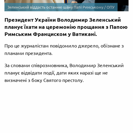
Зеленський віддасть останню шану Папі Римському / ОПУ
Президент України Володимир Зеленський
планує їхати на церемонію прощання з Папою
Римським Франциском у Ватикані.
Про це журналістам повідомило джерело, обізнане з
планами президента.
За словами співрозмовника, Володимир Зеленський
планує відвідати події, дати яких наразі ще не
визначені з боку Святого престолу.