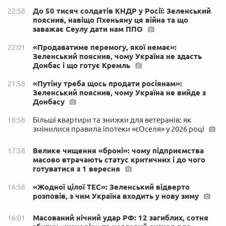
До 50 тисяч солдатів КНДР у Росії: Зеленський
22:58
пояснив, навіщо Пхеньяну ця війна та що
заважає Сеулу дати нам ППО
«Продаватиме перемогу, якої немає»:
22:01
Зеленський пояснив, чому Україна не здасть
Донбас і що готує Кремль
«Путіну треба щось продати росіянам»:
21:58
Зеленський пояснив, чому Україна не вийде з
Донбасу
Більші квартири та знижки для ветеранів: як
18:58
змінилися правила іпотеки «єОселя» у 2026 році
Велике чищення «броні»: чому підприємства
17:58
масово втрачають статус критичних і до чого
готуватися з 1 вересня
«Жодної цілої ТЕС»: Зеленський відверто
16:58
розповів, з чим Україна входить у нову зиму
Масований нічний удар РФ: 12 загиблих, сотня
16:01