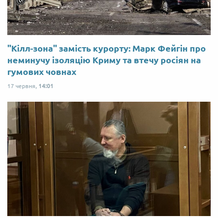
"Кілл-зона" замість курорту: Марк Фейгін про
неминучу ізоляцію Криму та втечу росіян на
гумових човнах
17 червня,
14:01