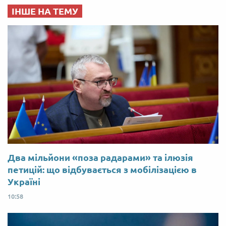
ІНШЕ НА ТЕМУ
Два мільйони «поза радарами» та ілюзія
петицій: що відбувається з мобілізацією в
Україні
10:58