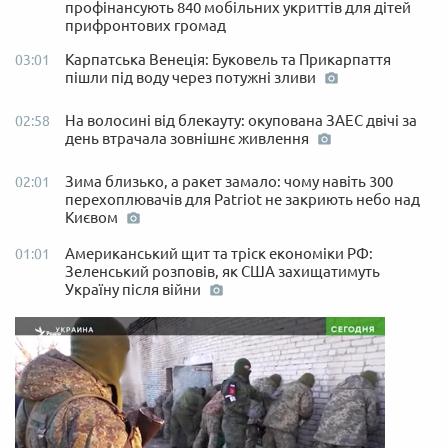
профінансують 840 мобільних укриттів для дітей
прифронтових громад
Карпатська Венеція: Буковель та Прикарпаття
03:01
пішли під воду через потужні зливи
На волосині від блекауту: окупована ЗАЕС двічі за
02:58
день втрачала зовнішнє живлення
Зима близько, а ракет замало: чому навіть 300
02:01
перехоплювачів для Patriot не закриють небо над
Києвом
Американський щит та тріск економіки РФ:
01:01
Зеленський розповів, як США захищатимуть
Україну після війни