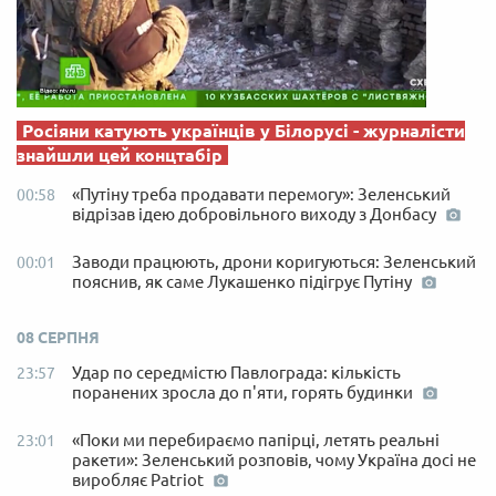
Росіяни катують українців у Білорусі - журналісти
знайшли цей концтабір
«Путіну треба продавати перемогу»: Зеленський
00:58
відрізав ідею добровільного виходу з Донбасу
Заводи працюють, дрони коригуються: Зеленський
00:01
пояснив, як саме Лукашенко підігрує Путіну
08 СЕРПНЯ
Удар по середмістю Павлограда: кількість
23:57
поранених зросла до п'яти, горять будинки
«Поки ми перебираємо папірці, летять реальні
23:01
ракети»: Зеленський розповів, чому Україна досі не
виробляє Patriot