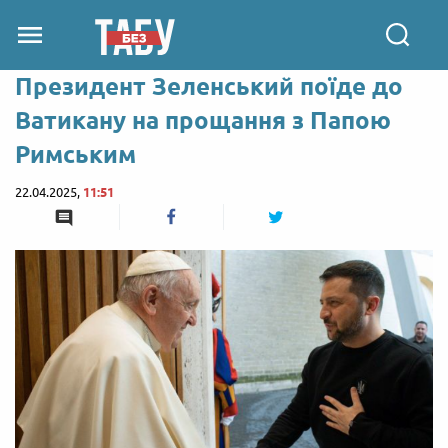
Президент Зеленський поїде до
Ватикану на прощання з Папою
Римським
22.04.2025,
11:51