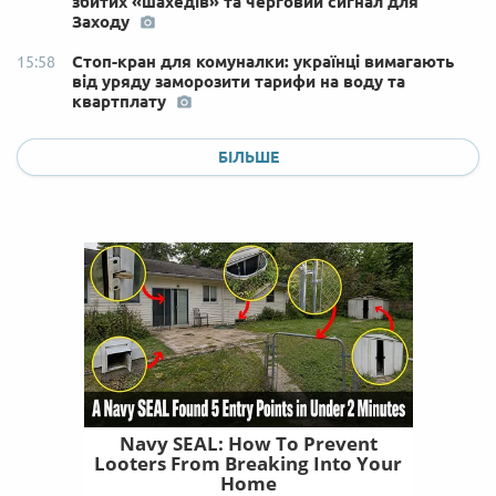
збитих «шахедів» та черговий сигнал для
Заходу
Стоп-кран для комуналки: українці вимагають
15:58
від уряду заморозити тарифи на воду та
квартплату
БІЛЬШЕ
Navy SEAL: How To Prevent
Looters From Breaking Into Your
Home