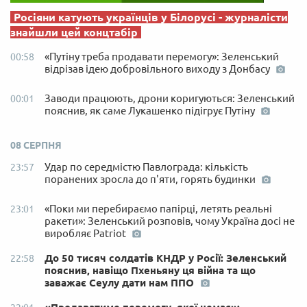
Росіяни катують українців у Білорусі - журналісти
знайшли цей концтабір
«Путіну треба продавати перемогу»: Зеленський
00:58
відрізав ідею добровільного виходу з Донбасу
Заводи працюють, дрони коригуються: Зеленський
00:01
пояснив, як саме Лукашенко підігрує Путіну
08 СЕРПНЯ
Удар по середмістю Павлограда: кількість
23:57
поранених зросла до п'яти, горять будинки
«Поки ми перебираємо папірці, летять реальні
23:01
ракети»: Зеленський розповів, чому Україна досі не
виробляє Patriot
До 50 тисяч солдатів КНДР у Росії: Зеленський
22:58
пояснив, навіщо Пхеньяну ця війна та що
заважає Сеулу дати нам ППО