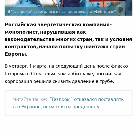
В "Газпроме" взбесились из-за проигрыша в "Нафтогазе"
Российская энергетическая компания-
монополист, нарушившая как
законодательства многих стран, так и условия
контрактов, начала попытку шантажа стран
Европы.
В четверг, 1 марта, на следующий день после фиаско
Газпрома в Стокгольмском арбитраже, российская
корпорация решила снизить давление в трубе.
"Газпром" отказался поставлять
газ Украине, несмотря на предоплату