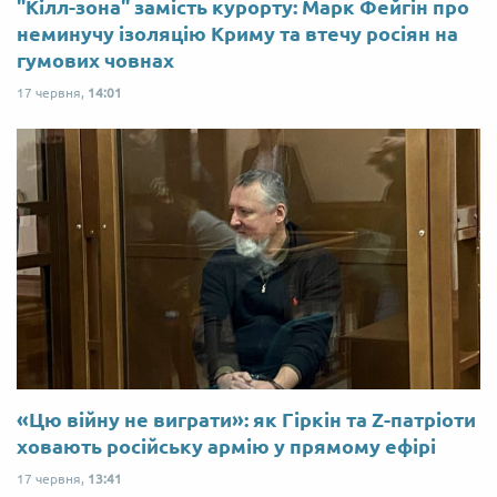
"Кілл-зона" замість курорту: Марк Фейгін про
неминучу ізоляцію Криму та втечу росіян на
гумових човнах
17 червня,
14:01
«Цю війну не виграти»: як Гіркін та Z-патріоти
ховають російську армію у прямому ефірі
17 червня,
13:41