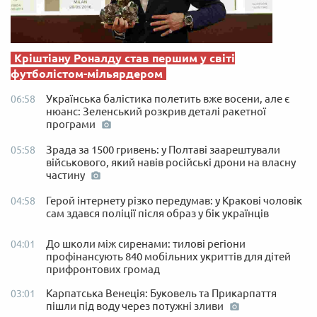
Кріштіану Роналду став першим у світі
футболістом-мільярдером
Українська балістика полетить вже восени, але є
06:58
нюанс: Зеленський розкрив деталі ракетної
програми
Зрада за 1500 гривень: у Полтаві заарештували
05:58
військового, який навів російські дрони на власну
частину
Герой інтернету різко передумав: у Кракові чоловік
04:58
сам здався поліції після образ у бік українців
До школи між сиренами: тилові регіони
04:01
профінансують 840 мобільних укриттів для дітей
прифронтових громад
Карпатська Венеція: Буковель та Прикарпаття
03:01
пішли під воду через потужні зливи