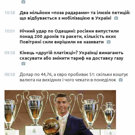
Два мільйони «поза радарами» та ілюзія петицій:
10:58
що відбувається з мобілізацією в Україні
Нічний удар по Одещині: росіяни випустили
10:01
понад 200 дронів та ракети, кількість яких
Повітряні сили вирішили не називати
Кінець «другій платіжці»? Українці вимагають
09:58
скасувати або змінити тариф на доставку газу
Долар по 44,76, а євро пробиває 51: скільки коштує
08:58
валюта на вихідних і чого чекати в понеділок