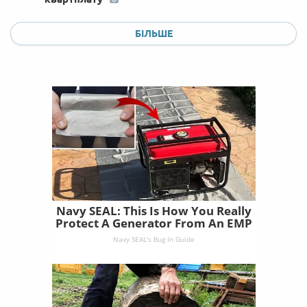
БІЛЬШЕ
Navy SEAL: This Is How You Really
Protect A Generator From An EMP
Navy SEAL's Bug In Guide