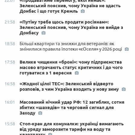
«Продаватиме перемогу, якої немає»:
22:01
Зеленський пояснив, чому Україна не здасть
Донбас і що готує Кремль
«Путіну треба щось продати росіянам»:
21:58
Зеленський пояснив, чому Україна не вийде з
Донбасу
Більші квартири та знижки для ветеранів: як
18:58
змінилися правила іпотеки «єОселя» у 2026 році
Велике чищення «броні»: чому підприємства
17:58
масово втрачають статус критичних і до чого
готуватися з 1 вересня
«Жодної цілої ТЕС»: Зеленський відверто
16:58
розповів, з чим Україна входить у нову зиму
Масований нічний удар РФ: 12 загиблих, сотня
16:01
збитих «шахедів» та черговий сигнал для
Заходу
Стоп-кран для комуналки: українці вимагають
15:58
від уряду заморозити тарифи на воду та
квартплату