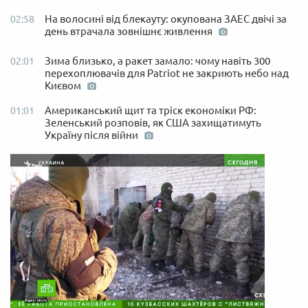
На волосині від блекауту: окупована ЗАЕС двічі за
02:58
день втрачала зовнішнє живлення
Зима близько, а ракет замало: чому навіть 300
02:01
перехоплювачів для Patriot не закриють небо над
Києвом
Американський щит та тріск економіки РФ:
01:01
Зеленський розповів, як США захищатимуть
Україну після війни