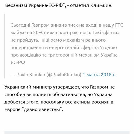
механизм Украина-ЕС-РФ", - отметил Климкин.
Сьогодні Газпром знизив тиск на вході в нашу ГТС
майже на 20% нижче контрактного. Такі «фінти»
не пройдуть. Ініціюємо механізм раннього
попередження в енергетичній сфері за Угодою
про асоціацію та тристоронній механізм Україна-
ЄС-РФ
— Pavlo Klimkin (@PavloKlimkin)
1 марта 2018 г.
Украинский министр утверждает, что Газпром не
способен выполнить обязательства, но Украина
добьется этого, поскольку все активы россиян в
Европе "давно известны".