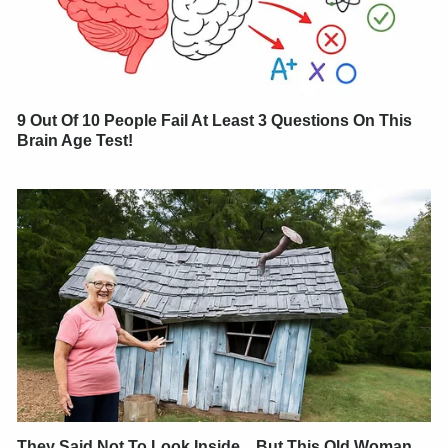
9 Out Of 10 People Fail At Least 3 Questions On This
Brain Age Test!
They Said Not To Look Inside... But This Old Woman