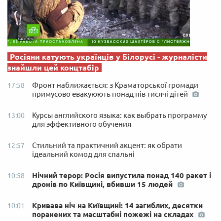
Росіяни катують українців у Білорусі - журналісти
знайшли цей концтабір
Фронт наближається: з Краматорської громади
17:58
примусово евакуюють понад пів тисячі дітей
Курсы английского языка: как выбрать программу
13:00
для эффективного обучения
Стильний та практичний акцент: як обрати
12:57
ідеальний комод для спальні
Нічний терор: Росія випустила понад 140 ракет і
10:58
дронів по Київщині, вбивши 15 людей
Кривава ніч на Київщині: 14 загиблих, десятки
10:01
поранених та масштабні пожежі на складах