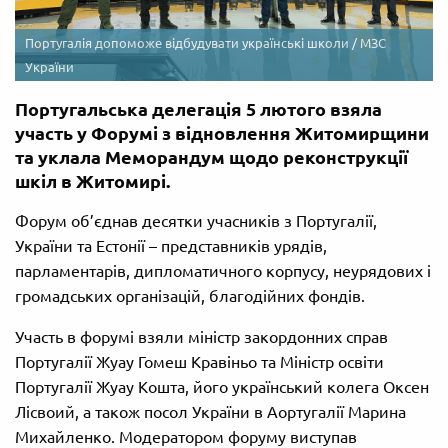
Португалія допоможе відбудувати українські школи / МЗС
України
Португальська делегація 5 лютого взяла
участь у Форумі з відновлення Житомирщини
та уклала Меморандум щодо реконструкції
шкіл в Житомирі.
Форум об’єднав десятки учасників з Португалії,
України та Естонії – представників урядів,
парламентарів, дипломатичного корпусу, неурядових і
громадських організацій, благодійних фондів.
Участь в форумі взяли міністр закордонних справ
Португалії Жуау Гомеш Кравіньо та Міністр освіти
Португалії Жуау Кошта, його український колега Оксен
Лісвоий, а також посол України в Аортугалії Марина
Михайленко. Модератором форуму виступав