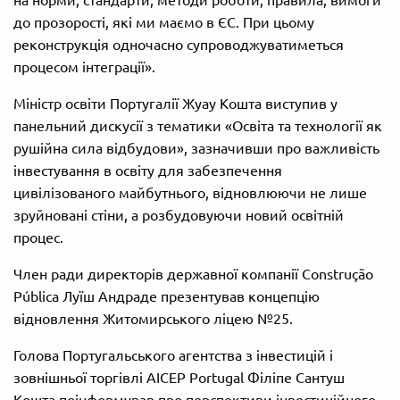
до прозорості, які ми маємо в ЄС. При цьому
реконструкція одночасно супроводжуватиметься
процесом інтеграції».
Міністр освіти Португалії Жуау Кошта виступив у
панельний дискусії з тематики «Освіта та технології як
рушійна сила відбудови», зазначивши про важливість
інвестування в освіту для забезпечення
цивілізованого майбутнього, відновлюючи не лише
зруйновані стіни, а розбудовуючи новий освітній
процес.
Член ради директорів державної компанії Construção
Pública Луїш Андраде презентував концепцію
відновлення Житомирського ліцею №25.
Голова Португальського агентства з інвестицій і
зовнішньої торгівлі AICEP Portugal Філіпе Сантуш
Кошта поінформував про перспективи інвестиційного