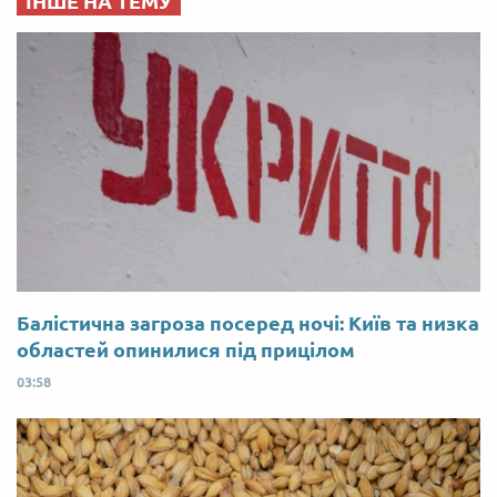
ІНШЕ НА ТЕМУ
Балістична загроза посеред ночі: Київ та низка
областей опинилися під прицілом
03:58