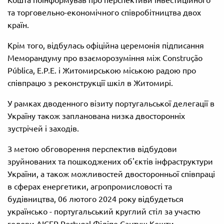
та торговельно-економічного співробітництва двох
країн.
Крім того, відбулась офіційна церемонія підписання
Меморандуму про взаєморозуміння між Construção
Pública, E.P.E. і Житомирською міською радою про
співпрацю з реконструкції шкіл в Житомирі.
У рамках дводенного візиту португальської делегації в
Україну також запланована низка двосторонніх
зустрічей і заходів.
З метою обговорення перспектив відбудови
зруйнованих та пошкоджених об'єктів інфраструктури
України, а також можливостей двосторонньої співпраці
в сферах енергетики, агропромисловості та
будівництва, 06 лютого 2024 року відбудеться
українсько - португальський круглий стіл за участю
голови AICEP Portugal Філіпе Сантуш Кошти,