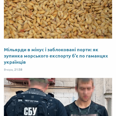
Мільярди в мінус і заблоковані порти: як
зупинка морського експорту б'є по гаманцях
українців
Вчора,
21:58