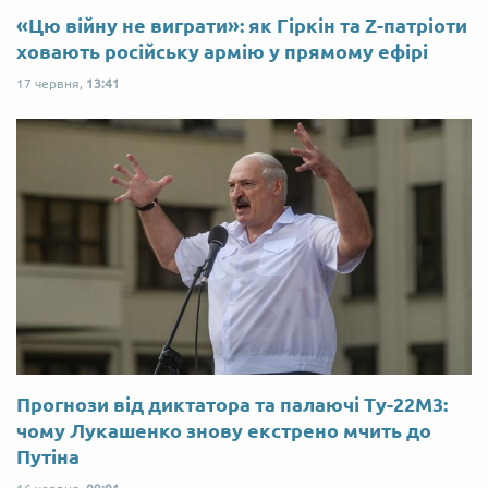
«Цю війну не виграти»: як Гіркін та Z-патріоти
ховають російську армію у прямому ефірі
17 червня,
13:41
Прогнози від диктатора та палаючі Ту-22М3:
чому Лукашенко знову екстрено мчить до
Путіна