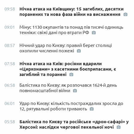
Нічна атака на Київщину: 15 загиблих, десятки
09:58
поранених та нова фаза війни на виснаження
Мінус 1130 окупантів та понад пів тисячі одиниць
09:01
техніки: свіжі дані про втрати РФ
Нічний удар по Києву: правий берег столиці
08:57
охопили численні пожежі
Нічна атака на Київ: росіяни вдарили
07:58
«Цирконами» з касетними боєприпасами, є
загиблий та поранені
Балістика по Києву: як розпочався 1624-й день
06:58
повномасштабної війни
Удар по Києву: кількість постраждалих зросла до
06:01
12, рятувальні роботи тривають
Балістика по Києву та російське «дрон-сафарі» у
05:58
Херсоні: наслідки чергової пекельної ночі