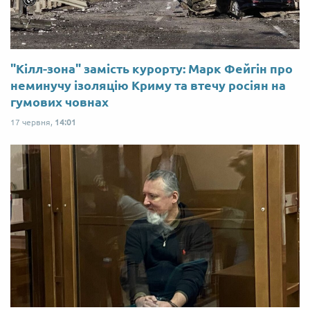
"Кілл-зона" замість курорту: Марк Фейгін про
неминучу ізоляцію Криму та втечу росіян на
гумових човнах
17 червня,
14:01