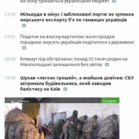
на чому тримається український бюджет
Мільярди в мінус і заблоковані порти: як зупинка
21:58
морського експорту б'є по гаманцях українців
Податок на власну картоплю: коли продаж
21:01
городини змусить українців поділитися з державою
Блекаут під обстрілами: понад 55 тисяч родин на
20:58
Нікопольщині залишилися без світла
Шукав «легких грошей», а знайшов довічне: СБУ
19:58
затримала будівельника, який наводив
балістику на Київ