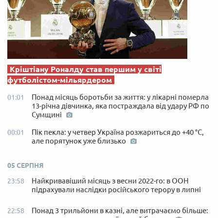
Кріштіану Роналду став першим у світі
футболістом-мільярдером
Понад місяць боротьби за життя: у лікарні померла
01:01
13-річна дівчинка, яка постраждала від удару РФ по
Сумщині
Пік пекла: у четвер Україна розжариться до +40 °C,
00:01
але порятунок уже близько
05 СЕРПНЯ
Найкривавіший місяць з весни 2022-го: в ООН
23:58
підрахували наслідки російського терору в липні
Понад 3 трильйони в казні, але витрачаємо більше:
22:58