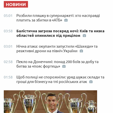
НОВИНИ
Розбили пляшку в супермаркеті: хто насправді
05:01
платить за збитки в «АТБ»
Балістична загроза посеред ночі: Київ та низка
03:58
областей опинилися під прицілом
Нічна атака: окупанти запустили «Шахеди» та
03:01
реактивні дрони на північ України
Пекло на Донеччині: понад 200 боїв за добу та
02:58
битва за «пояс фортець»
Щоб полиці не спорожніли: уряд шукає склади та
01:58
гроші для бізнесу на тлі російських атак