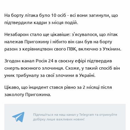
На борту літака було 10 осіб - всі вони загинули, що
підтвердили кадри з місця подій.
Незабаром стало ще цікавіше: з'ясувалося, що літак
належав Пригожину і нібито він сам був на борту
разом з керівництвом свого ПВК, включно з Уткіним.
Згодом канал Росія 24 в своєму ефірі підтвердив
смерть воєнного злочинця. Схоже, у такий спосіб він
уник трибуналу за свої злочини в Україні.
Цікаво, що інцидент стався рівно за 2 місяці після
заколоту Пригожина.
Підпишіться на наш канал у Telegram та отримуйте
добірку лише важливих новин!