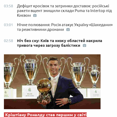
Дефіцит кросівок та затримки доставок: російські
03:58
ракети вщент знищили склади Puma та Intertop під
Києвом
Нічне полювання: Росія атакує Україну «Шахедами»
03:01
та реактивними дронами
Ніч без сну: Київ та низку областей накрила
02:58
тривога через загрозу балістики
Кріштіану Роналду став першим у світі