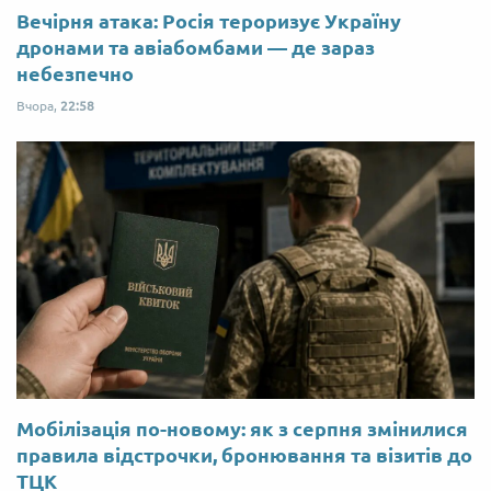
Вечірня атака: Росія тероризує Україну
дронами та авіабомбами — де зараз
небезпечно
Вчора,
22:58
Мобілізація по-новому: як з серпня змінилися
правила відстрочки, бронювання та візитів до
ТЦК