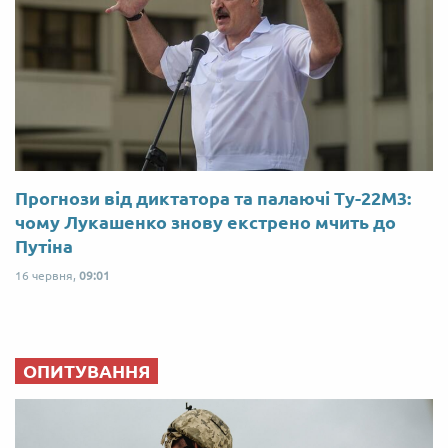
Прогнози від диктатора та палаючі Ту-22М3:
чому Лукашенко знову екстрено мчить до
Путіна
16 червня,
09:01
ОПИТУВАННЯ