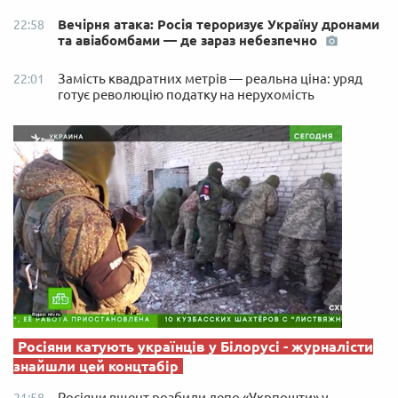
Вечірня атака: Росія тероризує Україну дронами
22:58
та авіабомбами — де зараз небезпечно
Замість квадратних метрів — реальна ціна: уряд
22:01
готує революцію податку на нерухомість
Росіяни катують українців у Білорусі - журналісти
знайшли цей концтабір
Росіяни вщент розбили депо «Укрпошти» у