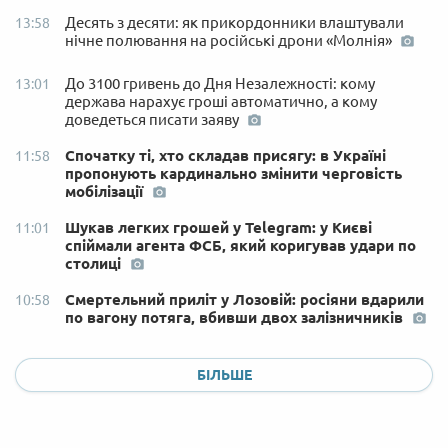
Десять з десяти: як прикордонники влаштували
13:58
нічне полювання на російські дрони «Молнія»
До 3100 гривень до Дня Незалежності: кому
13:01
держава нарахує гроші автоматично, а кому
доведеться писати заяву
Спочатку ті, хто складав присягу: в Україні
11:58
пропонують кардинально змінити черговість
мобілізації
Шукав легких грошей у Telegram: у Києві
11:01
спіймали агента ФСБ, який коригував удари по
столиці
Смертельний приліт у Лозовій: росіяни вдарили
10:58
по вагону потяга, вбивши двох залізничників
БІЛЬШЕ