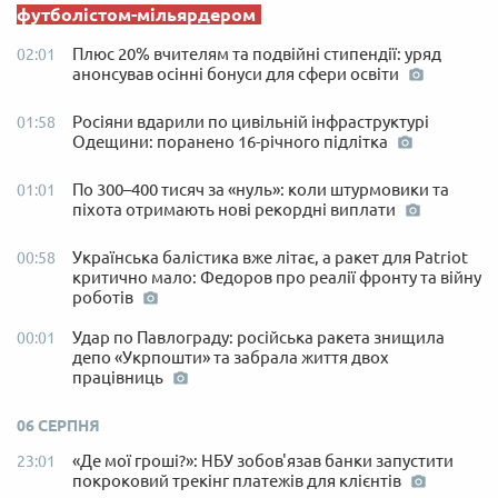
футболістом-мільярдером
Плюс 20% вчителям та подвійні стипендії: уряд
02:01
анонсував осінні бонуси для сфери освіти
Росіяни вдарили по цивільній інфраструктурі
01:58
Одещини: поранено 16-річного підлітка
По 300–400 тисяч за «нуль»: коли штурмовики та
01:01
піхота отримають нові рекордні виплати
Українська балістика вже літає, а ракет для Patriot
00:58
критично мало: Федоров про реалії фронту та війну
роботів
Удар по Павлограду: російська ракета знищила
00:01
депо «Укрпошти» та забрала життя двох
працівниць
06 СЕРПНЯ
«Де мої гроші?»: НБУ зобов'язав банки запустити
23:01
покроковий трекінг платежів для клієнтів