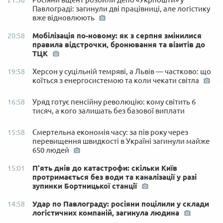
21:58
Павлограді: загинули дві працівниці, але логістику
вже відновлюють
Мобілізація по-новому: як з серпня змінилися
20:58
правила відстрочки, бронювання та візитів до
ТЦК
Херсон у суцільній темряві, а Львів — частково: що
19:58
коїться з енергосистемою та коли чекати світла
Уряд готує пенсійну революцію: кому світить 6
16:58
тисяч, а кого залишать без базової виплати
Смертельна економія часу: за пів року через
15:58
перевищення швидкості в Україні загинули майже
650 людей
П'ять днів до катастрофи: скільки Київ
15:01
протримається без води та каналізації у разі
зупинки Бортницької станції
Удар по Павлограду: росіяни поцілили у склади
14:58
логістичних компаній, загинула людина