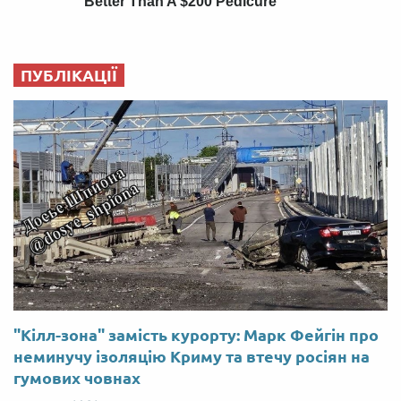
ПУБЛІКАЦІЇ
"Кілл-зона" замість курорту: Марк Фейгін про
неминучу ізоляцію Криму та втечу росіян на
гумових човнах