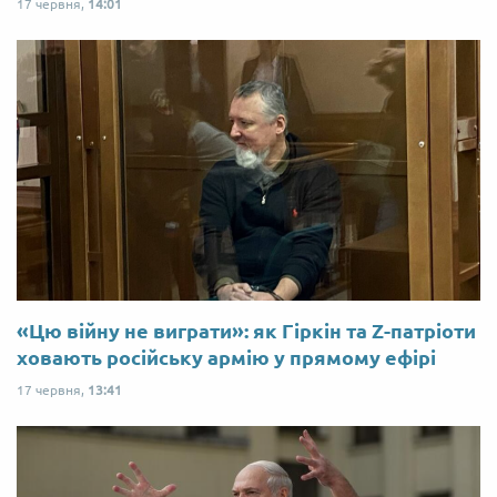
17 червня,
14:01
«Цю війну не виграти»: як Гіркін та Z-патріоти
ховають російську армію у прямому ефірі
17 червня,
13:41