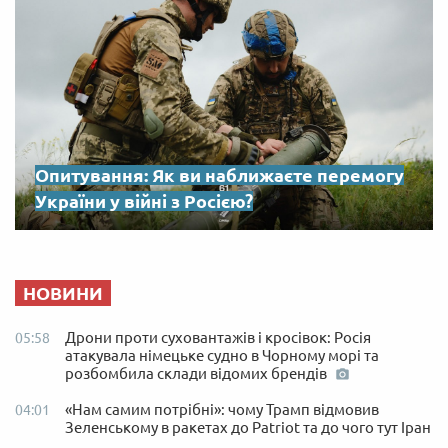
Опитування: Як ви наближаєте перемогу
України у війні з Росією?
НОВИНИ
Дрони проти суховантажів і кросівок: Росія
05:58
атакувала німецьке судно в Чорному морі та
розбомбила склади відомих брендів
«Нам самим потрібні»: чому Трамп відмовив
04:01
Зеленському в ракетах до Patriot та до чого тут Іран