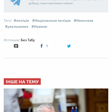
добірку лише важливих новин!
поліція
Національна поліція
Николаев
увольнение
Новини
Без Табу
1
ІНШЕ НА ТЕМУ