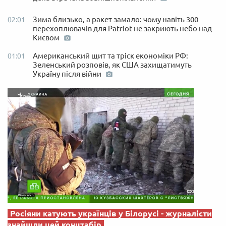
Зима близько, а ракет замало: чому навіть 300
02:01
перехоплювачів для Patriot не закриють небо над
Києвом
Американський щит та тріск економіки РФ:
01:01
Зеленський розповів, як США захищатимуть
Україну після війни
Росіяни катують українців у Білорусі - журналісти
знайшли цей концтабір