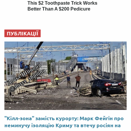
ПУБЛІКАЦІЇ
"Кілл-зона" замість курорту: Марк Фейгін про
неминучу ізоляцію Криму та втечу росіян на