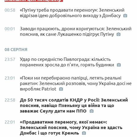
«Путіну треба продавати перемогу»: Зеленський
00:58
відрізав ідею добровільного виходу з Донбасу
Заводи працюють, дрони коригуються: Зеленський
00:01
пояснив, як саме Лукашенко підігрує Путіну
08 СЕРПНЯ
Удар по середмістю Павлограда: кількість
23:57
поранених зросла до п'яти, горять будинки
«Поки ми перебираємо папірці, летять реальні
23:01
ракети»: Зеленський розповів, чому Україна досі не
виробляє Patriot
До 50 тисяч солдатів КНДР у Росії: Зеленський
22:58
пояснив, навіщо Пхеньяну ця війна та що
заважає Сеулу дати нам ППО
«Продаватиме перемогу, якої немає»:
22:01
Зеленський пояснив, чому Україна не здасть
Донбас і що готує Кремль