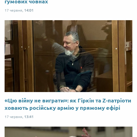
гумових човнах
17 червня,
14:01
«Цю війну не виграти»: як Гіркін та Z-патріоти
ховають російську армію у прямому ефірі
17 червня,
13:41