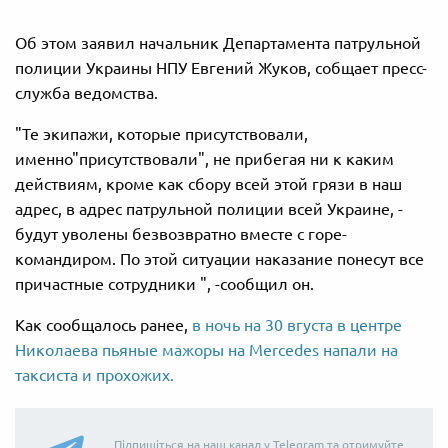
Об этом заявил начальник Департамента патрульной
полиции Украины НПУ Евгений Жуков, собщает пресс-
служба ведомства.
"Те экипажи, которые присутствовали,
именно"присутствовали", не прибегая ни к каким
действиям, кроме как сбору всей этой грязи в наш
адрес, в адрес патрульной полиции всей Украине, -
будут уволены безвозвратно вместе с горе-
командиром. По этой ситуации наказание понесут все
причастные сотрудники ", -сообщил он.
Как сообщалось ранее,
в ночь на 30 вгуста в центре
Николаева пьяные мажоры на Mercedes напали на
таксиста и прохожих.
Підпишіться на наш канал у Telegram та отримуйте