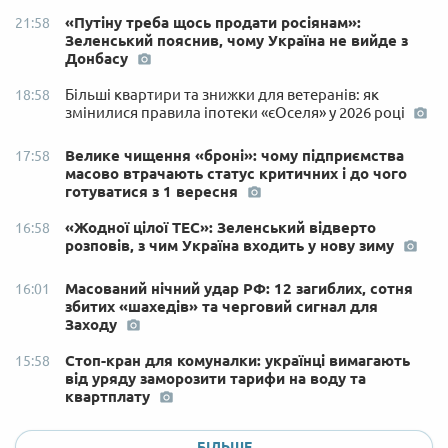
«Путіну треба щось продати росіянам»:
21:58
Зеленський пояснив, чому Україна не вийде з
Донбасу
Більші квартири та знижки для ветеранів: як
18:58
змінилися правила іпотеки «єОселя» у 2026 році
Велике чищення «броні»: чому підприємства
17:58
масово втрачають статус критичних і до чого
готуватися з 1 вересня
«Жодної цілої ТЕС»: Зеленський відверто
16:58
розповів, з чим Україна входить у нову зиму
Масований нічний удар РФ: 12 загиблих, сотня
16:01
збитих «шахедів» та черговий сигнал для
Заходу
Стоп-кран для комуналки: українці вимагають
15:58
від уряду заморозити тарифи на воду та
квартплату
БІЛЬШЕ