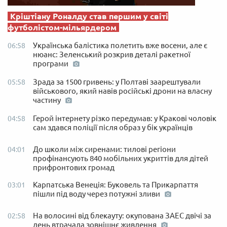
Кріштіану Роналду став першим у світі
футболістом-мільярдером
Українська балістика полетить вже восени, але є
06:58
нюанс: Зеленський розкрив деталі ракетної
програми
Зрада за 1500 гривень: у Полтаві заарештували
05:58
військового, який навів російські дрони на власну
частину
Герой інтернету різко передумав: у Кракові чоловік
04:58
сам здався поліції після образ у бік українців
До школи між сиренами: тилові регіони
04:01
профінансують 840 мобільних укриттів для дітей
прифронтових громад
Карпатська Венеція: Буковель та Прикарпаття
03:01
пішли під воду через потужні зливи
На волосині від блекауту: окупована ЗАЕС двічі за
02:58
день втрачала зовнішнє живлення