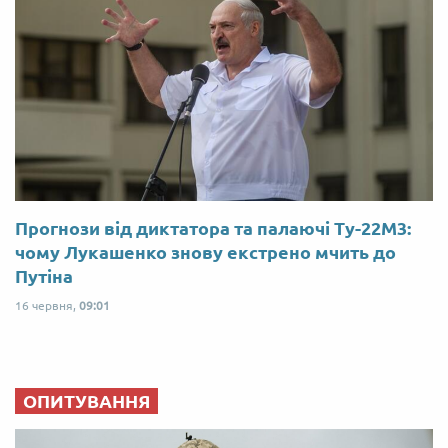
Прогнози від диктатора та палаючі Ту-22М3:
чому Лукашенко знову екстрено мчить до
Путіна
16 червня,
09:01
ОПИТУВАННЯ